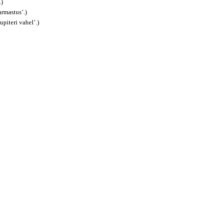
.)
rmastus’.)
upiteri vahel’.)