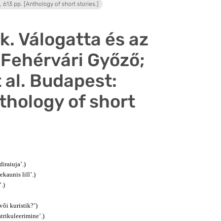
, 613 pp. [Anthology of short stories.]
ők. Válogatta és az
a Fehérvári Győző;
 al. Budapest:
thology of short
iraiuja’.)
kaunis lill’.)
.)
õi kuristik?’)
trikuleerimine’.)