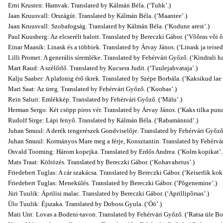
Erni Krusten: Hamvak. Translated by Kálmán Béla. (‘Tuhk’.)
Jaan Kruusvall: Országút. Translated by Kálmán Béla. (‘Maantee’.)
Jaan Kruusvall: Szobafogság. Translated by Kálmán Béla. (‘Kodune arest’.)
Paul Kuusberg: Az elcserélt halott. Translated by Bereczki Gábor. (‘Võõras või õ
Einar Maasik: Linask és a többiek. Translated by Árvay János. (‘Linask ja teised
Lilli Promet: A generális síremléke. Translated by Fehérvári Győző. (‘Kindrali 
Mart Raud: A szélőrlő. Translated by Kucsera Judit. (‘Tuulejahvataja’.)
Kalju Saaber: A plafonig érő ikrek. Translated by Szépe Borbála. (‘Kaksikud lae a
Mari Saat: Az üreg. Translated by Fehérvári Győző. (‘Koobas’.)
Rein Saluri: Emlékkép. Translated by Fehérvári Győző. (‘Mälu’.)
Herman Sergo: Két csöpp piros vér. Translated by Árvay János. (‘Kaks tilka puna
Rudolf Sirge: Lápi fenyő. Translated by Kálmán Béla. (‘Rabamännid’.)
Juhan Smuul: A derék tengerészek Gondviselője. Translated by Fehérvári Győző
Juhan Smuul: Kormányos Mare meg a férje, Konsztantin. Translated by Fehérvár
Osvald Tooming: Három kopejka. Translated by Erdős Andrea. (‘Kolm kopikat’.
Mats Traat: Költözés. Translated by Bereczki Gábor. (‘Kohavahetus’.)
Friedebert Tuglas: A cár szakácsa. Translated by Bereczki Gábor. (‘Keiserlik kok
Friedebert Tuglas: Menekülés. Translated by Bereczki Gábor. (‘Põgenemine’.)
Jüri Tuulik: Áprilisi malac. Translated by Bereczki Gábor. (‘Aprillipõrsas’.)
Ülo Tuulik: Éjszaka. Translated by Doboss Gyula. (‘Öö’.)
Mati Unt: Lovas a Bodeni-tavon. Translated by Fehérvári Győző. (‘Ratsa üle Bod