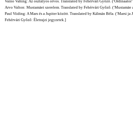
Vaino Vahing: Az osztályos orvos. Translated by Fehérvári Győző. (‘Ordinaator’
Arvo Valton: Mustamäei szerelem. Translated by Fehérvári Győző. (‘Mustamäe a
Paul Viiding: A Mars és a Jupiter között. Translated by Kálmán Béla. (‘Marsi ja J
Fehérvári Győző: Életrajzi jegyzetek.]