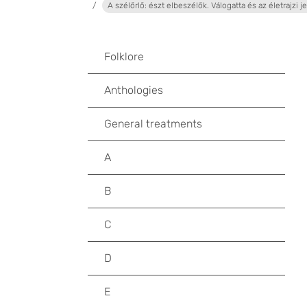
A szélőrlő: észt elbeszélők. Válogatta és az életrajzi 
Folklore
Anthologies
General treatments
A
B
C
D
E