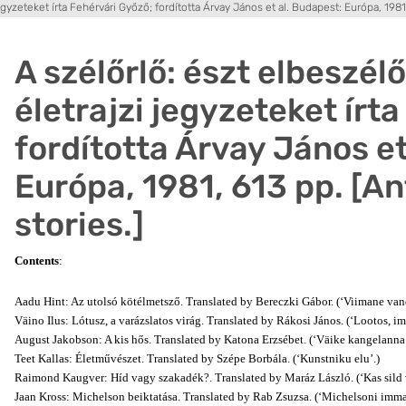
jegyzeteket írta Fehérvári Győző; fordította Árvay János et al. Budapest: Európa, 1981
A szélőrlő: észt elbeszél
életrajzi jegyzeteket írt
fordította Árvay János et
Európa, 1981, 613 pp. [An
stories.]
Contents
:
Aadu Hint: Az utolsó kötélmetsző. Translated by Bereczki Gábor. (‘Viimane vand
Väino Ilus: Lótusz, a varázslatos virág. Translated by Rákosi János. (‘Lootos, ime
August Jakobson: A kis hős. Translated by Katona Erzsébet. (‘Väike kangelanna’
Teet Kallas: Életművészet. Translated by Szépe Borbála. (‘Kunstniku elu’.)
Raimond Kaugver: Híd vagy szakadék?. Translated by Maráz László. (‘Kas sild v
Jaan Kross: Michelson beiktatása. Translated by Rab Zsuzsa. (‘Michelsoni imma