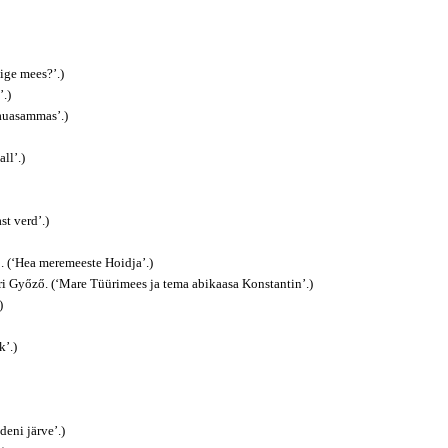
ige mees?’.)
’.)
hauasammas’.)
ll’.)
st verd’.)
. (‘Hea meremeeste Hoidja’.)
i Győző. (‘Mare Tüürimees ja tema abikaasa Konstantin’.)
)
k’.)
eni järve’.)