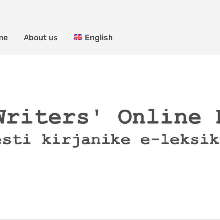
me
About us
English