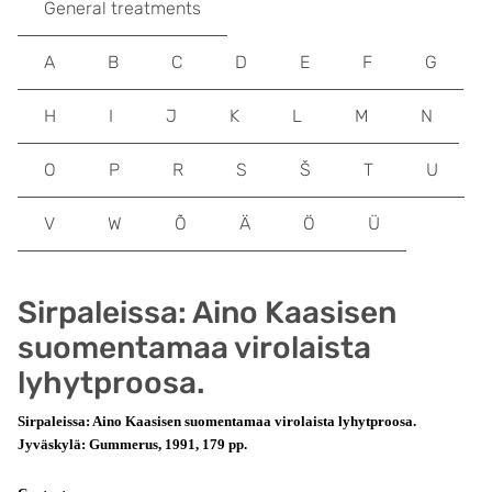
General treatments
A
B
C
D
E
F
G
H
I
J
K
L
M
N
O
P
R
S
Š
T
U
V
W
Õ
Ä
Ö
Ü
Sirpaleissa: Aino Kaasisen
suomentamaa virolaista
lyhytproosa.
Sirpaleissa: Aino Kaasisen suomentamaa virolaista lyhytproosa.
Jyväskylä: Gummerus, 1991, 179 pp.