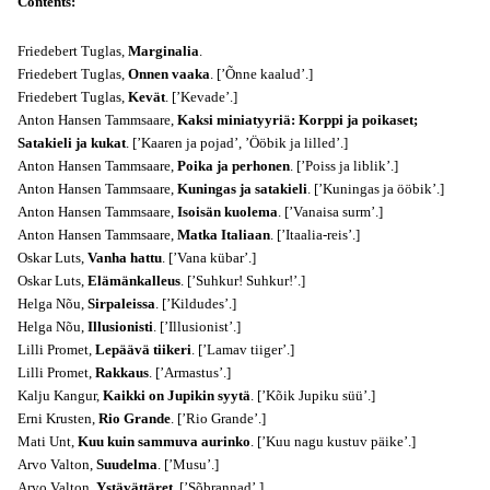
Contents:
Friedebert Tuglas,
Marginalia
.
Friedebert Tuglas,
Onnen vaaka
. [’Õnne kaalud’.]
Friedebert Tuglas,
Kevät
. [’Kevade’.]
Anton Hansen Tammsaare,
Kaksi miniatyyriä: Korppi ja poikaset;
Satakieli ja kukat
. [’Kaaren ja pojad’, ’Ööbik ja lilled’.]
Anton Hansen Tammsaare,
Poika ja perhonen
. [’Poiss ja liblik’.]
Anton Hansen Tammsaare,
Kuningas ja satakieli
. [’Kuningas ja ööbik’.]
Anton Hansen Tammsaare,
Isoisän kuolema
. [’Vanaisa surm’.]
Anton Hansen Tammsaare,
Matka Italiaan
. [’Itaalia-reis’.]
Oskar Luts,
Vanha hattu
. [’Vana kübar’.]
Oskar Luts,
Elämänkalleus
. [’Suhkur! Suhkur!’.]
Helga Nõu,
Sirpaleissa
. [’Kildudes’.]
Helga Nõu,
Illusionisti
. [’Illusionist’.]
Lilli Promet,
Lepäävä tiikeri
. [’Lamav tiiger’.]
Lilli Promet,
Rakkaus
. [’Armastus’.]
Kalju Kangur,
Kaikki on Jupikin syytä
. [’Kõik Jupiku süü’.]
Erni Krusten,
Rio Grande
. [
’Rio Grande
’
.]
Mati Unt,
Kuu kuin sammuva aurinko
. [’Kuu nagu kustuv päike’.]
Arvo Valton,
Suudelma
. [’Musu’.]
Arvo Valton,
Ystävättäret
. [’Sõbrannad’.]