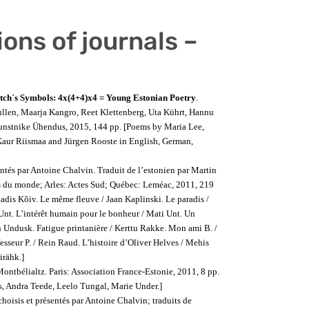
ions of journals –
tch´s Symbols: 4x(4+4)x4 = Young Estonian Poetry
.
ullen, Maarja Kangro, Reet Klettenberg, Uta Kührt, Hannu
kunstnike Ühendus, 2015, 144 pp. [Poems by Maria Lee,
Kaur Riismaa and Jürgen Rooste in English, German,
sentés par Antoine Chalvin. Traduit de l’estonien par Martin
es du monde; Arles: Actes Sud; Québec: Leméac, 2011, 219
adis Kõiv. Le même fleuve / Jaan Kaplinski. Le paradis /
Unt. L’intérêt humain pour le bonheur / Mati Unt. Un
an Undusk. Fatigue printanière / Kerttu Rakke. Mon ami B. /
esseur P. / Rein Raud. L’histoire d’Oliver Helves / Mehis
irähk.]
Montbélialtz. Paris: Association France-Estonie, 2011, 8 pp.
s, Andra Teede, Leelo Tungal, Marie Under.]
 choisis et présentés par Antoine Chalvin; traduits de