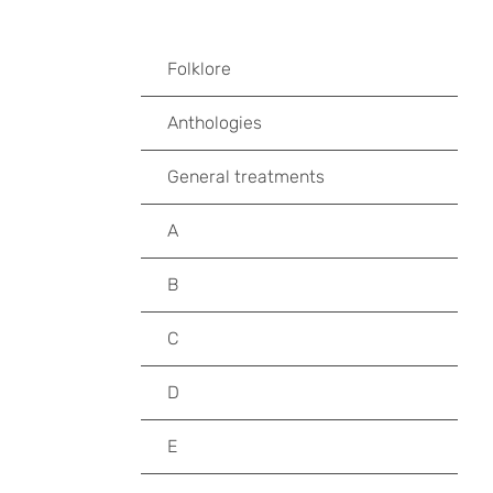
Folklore
Anthologies
General treatments
A
B
C
D
E