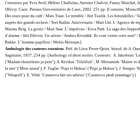
l’estonien par Yves Avril, Hélène Challulau, Antoine Chalvin, Fanny Marchal, J
Ollivry. Caen: Presses Universitaires de Caen, 2002. 251 pp. [Contents: Motacill
Des roses pour du café / Mats Traat. Le tremble / Jüri Tuulik. Les hirondelles / V
auprès des grands rochers / Teet Kallas. Anniversaire / Mati Unt. L’ Agence de r
Maimu Berg. La grotte / Mari Saat. L’ imprévue / Eeva Park. La saga des Joppe
d’alarme / Jüri Ehlvest. Un artiste / Andrus Kivirähk. Ils vont vernir cette nuit!
Rakke. L’ homme-papillon / Mehis Heinsaar.]
Anthologie des conteurs estoniens
. Préf. de Léon Pierre-Quint. Introd. de A. Ora
Sagittaire, 1937, 254 pp. [Anthology of short stories. Contents: A. Jakobson ’L
(’Madam ekstselents ja peni’); A. Kivikas ’Tiluliluli’; M. Metsanurk ’Maitre et 
la mer’ (’Mere annid’); F. Tuglas ’Popi et Huhuu’ (’Popi ja Huhuu’); J. Semper ’
(‘Vihapull’); E. Vilde ’Casanova fait ses adieux’ (’Casanova jätab jumalaga’).]