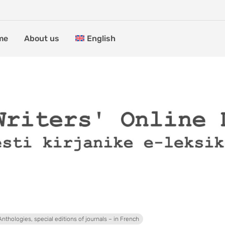
me
About us
English
Anthologies, special editions of journals – in French