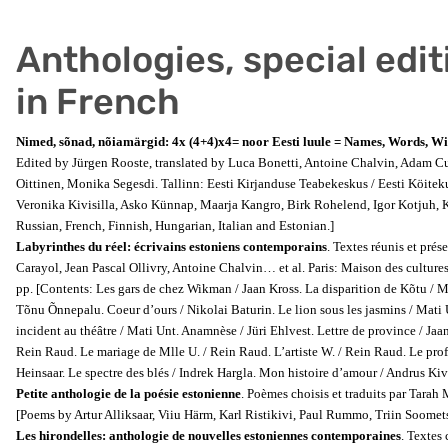
Anthologies, special edit
in French
Nimed, sõnad, nõiamärgid: 4x (4+4)x4= noor Eesti luule = Names, Words, Wi
Edited by Jürgen Rooste, translated by Luca Bonetti, Antoine Chalvin, Adam C
Oittinen, Monika Segesdi. Tallinn: Eesti Kirjanduse Teabekeskus / Eesti Köite
Veronika Kivisilla, Asko Künnap, Maarja Kangro, Birk Rohelend, Igor Kotjuh, 
Russian, French, Finnish, Hungarian, Italian and Estonian.]
Labyrinthes du réel: écrivains estoniens
contemporains
. Textes réunis et pré
Carayol, Jean Pascal Ollivry, Antoine Chalvin… et al. Paris: Maison des cultur
pp. [Contents: Les gars de chez Wikman / Jaan Kross. La disparition de Kõtu / M
Tõnu Õnnepalu. Coeur d’ours / Nikolai Baturin. Le lion sous les jasmins / Mati 
incident au théâtre / Mati Unt. Anamnèse / Jüri Ehlvest. Lettre de province / Ja
Rein Raud. Le mariage de Mlle U. / Rein Raud. L’artiste W. / Rein Raud. Le prof
Heinsaar. Le spectre des blés / Indrek Hargla. Mon histoire d’amour / Andrus Kiv
Petite anthologie de la poésie estonienne
. Poèmes choisis et traduits par Tarah 
[Poems by Artur Alliksaar, Viiu Härm, Karl Ristikivi, Paul Rummo, Triin Soomet
Les hirondelles: anthologie de nouvelles estoniennes contemporaines
. Textes