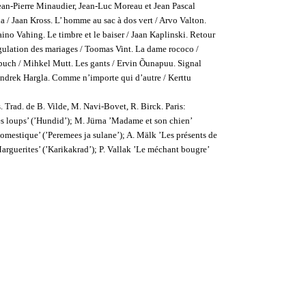
ean-Pierre Minaudier, Jean-Luc Moreau et Jean Pascal
a / Jaan Kross. L’ homme au sac à dos vert / Arvo Valton.
aino Vahing. Le timbre et le baiser / Jaan Kaplinski. Retour
égulation des mariages / Toomas Vint. La dame rococo /
nbuch / Mihkel Mutt. Les gants / Ervin Õunapuu. Signal
 / Indrek Hargla. Comme n’importe qui d’autre / Kerttu
s. Trad. de B. Vilde, M. Navi-Bovet, R. Birck. Paris:
es loups’ (’Hundid’); M. Jürna ’Madame et son chien’
domestique’ (’Peremees ja sulane’); A. Mälk ’Les présents de
Marguerites’ (’Karikakrad’); P. Vallak ’Le méchant bougre’