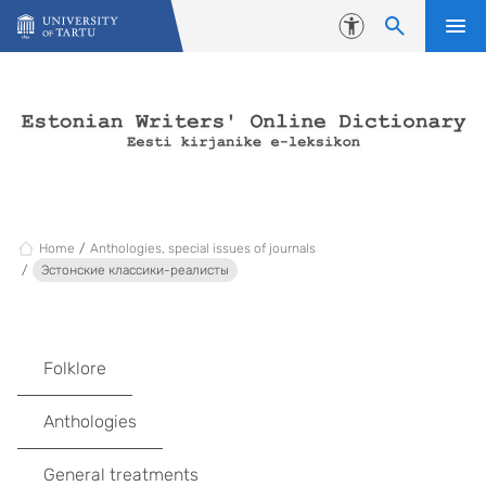
Skip to content
Accessibility
Home
Anthologies, special issues of journals
Эстонские классики-реалисты
Folklore
Anthologies
General treatments