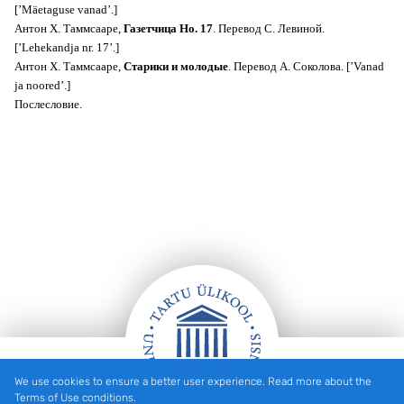
[’Mäetaguse vanad’.]
Антон Х. Таммсааре,
Газетчица Но. 17
. Перевод С. Левиной.
[’Lehekandja nr. 17’.]
Антон Х. Таммсааре,
Старики и молодые
. Перевод А. Соколова. [’Vanad
ja noored’.]
Послесловие.
We use cookies to ensure a better user experience. Read more about the
Footer
Terms of Use conditions.