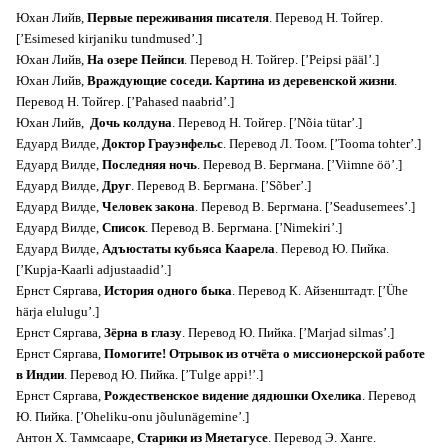
Юхан Лийв,
Первые переживания писателя
. Перевод Н. Тойгер.
[’Esimesed kirjaniku tundmused’.]
Юхан Лийв,
На озере Пейпси
. Перевод Н. Тойгер. [’Peipsi pääl’.]
Юхан Лийв,
Враждующие соседи. Картина из деревенской жизни
.
Перевод Н. Тойгер. [’Pahased naabrid’.]
Юхан Лийв,
Дочь колдуна
. Перевод Н. Тойгер. [’Nõia tütar’.]
Едуард Вилде,
Доктор Грауэнфельс
. Перевод Л. Тоом. [’Tooma tohter’.]
Едуард Вилде,
Последняя ночь
. Перевод В. Бергмана. [’Viimne öö’.]
Едуард Вилде,
Друг
. Перевод В. Бергмана. [’Sõber’.]
Едуард Вилде,
Человек закона
. Перевод В. Бергмана. [’Seadusemees’.]
Едуард Вилде,
Список
. Перевод В. Бергмана. [’Nimekiri’.]
Едуард Вилде,
Адъюстаты кубьяса Каарела
. Перевод Ю. Пийка.
[’Kupja-Kaarli adjustaadid’.]
Ернст Сяргава,
История одного быка
. Перевод К. Айзенштадт. [’Ühe
härja elulugu’.]
Ернст Сяргава,
Зёрна в глазу
. Перевод Ю. Пийка. [’Marjad silmas’.]
Ернст Сяргава,
Помогите! Отрывок из отчёта о миссионерской работе
в Индии
. Перевод Ю. Пийка. [’Tulge appi!’.]
Ернст Сяргава,
Рождественское видение дядюшки Охелика
. Перевод
Ю. Пийка. [’Oheliku-onu jõulunägemine’.]
Антон Х. Таммсааре,
Старики из Мяетагусе
. Перевод Э. Ханге.