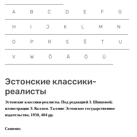
A
B
C
D
E
F
G
H
I
J
K
L
M
N
O
P
R
S
Š
T
U
V
W
Õ
Ä
Ö
Ü
Эстонские классики-
реалисты
Эстонские классики-реалисты. Под редакцией З. Шишовой;
иллюстрации Э. Коллом. Таллин: Эстонское государственное
издательство, 1950, 404 pp.
Contents: