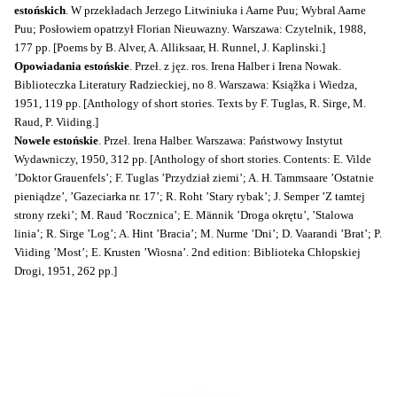
estońskich
. W przekładach Jerzego Litwiniuka i Aarne Puu; Wybral Aarne
Puu; Posłowiem opatrzył Florian Nieuwazny. Warszawa: Czytelnik, 1988,
177 pp. [Poems by B. Alver, A. Alliksaar, H. Runnel, J. Kaplinski.]
Opowiadania estońskie
. Przeł. z jęz. ros. Irena Halber i Irena Nowak.
Biblioteczka Literatury Radzieckiej, no 8. Warszawa: Ksiąžka i Wiedza,
1951, 119 pp. [Anthology of short stories. Texts by F. Tuglas, R. Sirge, M.
Raud, P. Viiding.]
Nowele estońskie
. Przeł. Irena Halber. Warszawa: Państwowy Instytut
Wydawniczy, 1950, 312 pp. [Anthology of short stories. Contents: E. Vilde
’Doktor Grauenfels’; F. Tuglas ’Przydział ziemi’; A. H. Tammsaare ’Ostatnie
pieniądze’, ’Gazeciarka nr. 17’; R. Roht ’Stary rybak’; J. Semper ’Z tamtej
strony rzeki’; M. Raud ’Rocznica’; E. Männik ’Droga okrętu’, ’Stalowa
linia’; R. Sirge ’Log’; A. Hint ’Bracia’; M. Nurme ’Dni’; D. Vaarandi ’Brat’; P.
Viiding ’Most’; E. Krusten ’Wiosna’. 2nd edition: Biblioteka Chłopskiej
Drogi, 1951, 262 pp.]