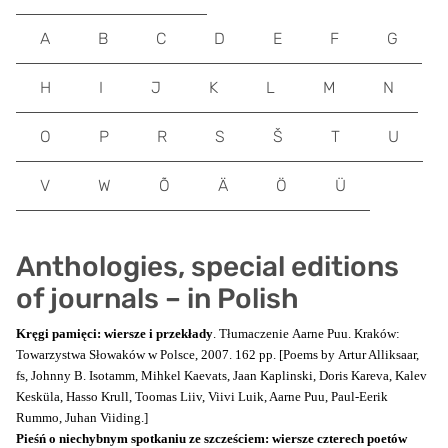
A
B
C
D
E
F
G
H
I
J
K
L
M
N
O
P
R
S
Š
T
U
V
W
Õ
Ä
Ö
Ü
Anthologies, special editions
of journals – in Polish
Kręgi pamięci: wiersze i przekłady
. Tłumaczenie Aarne Puu. Kraków:
Towarzystwa Słowaków w Polsce, 2007. 162 pp. [Poems by Artur Alliksaar,
fs, Johnny B. Isotamm, Mihkel Kaevats, Jaan Kaplinski, Doris Kareva, Kalev
Kesküla, Hasso Krull, Toomas Liiv, Viivi Luik, Aarne Puu, Paul-Eerik
Rummo, Juhan Viiding.]
Pieśń o niechybnym spotkaniu ze szcześciem: wiersze czterech poetów