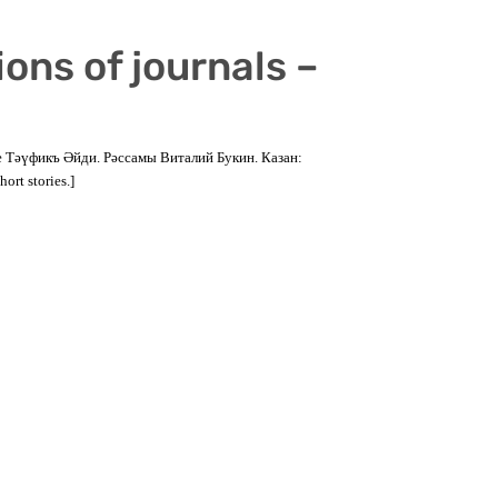
ions of journals –
е Тәүфикъ Әйди. Рәссамы Виталий Букин. Казан:
ort stories.]