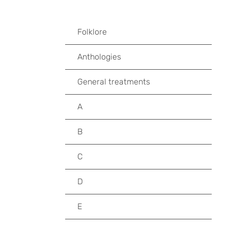
Folklore
Anthologies
General treatments
A
B
C
D
E