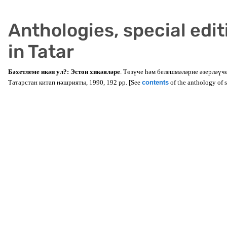
Anthologies, special edit
in Tatar
Бәхетлеме икән ул?: Эстон хикәяләре
. Төзүче hәм белешмәләрне әзерләүч
Татарстан китап нәшрияты, 1990, 192 pp. [See
contents
of the anthology of sh