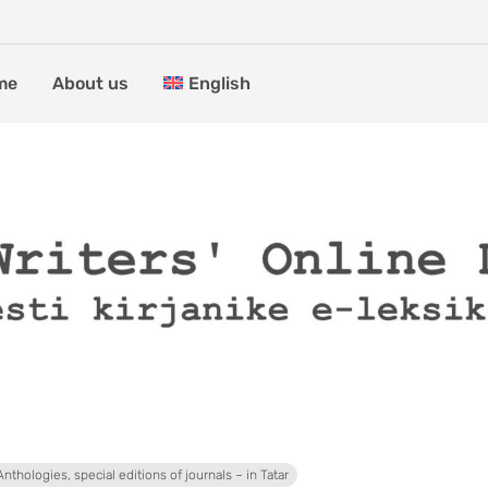
me
About us
English
Anthologies, special editions of journals – in Tatar