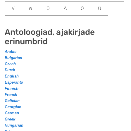
V
W
Õ
Ä
Ö
Ü
Antoloogiad, ajakirjade
erinumbrid
Arabic
Bulgarian
Czech
Dutch
English
Esperanto
Finnish
French
Galician
Georgian
German
Greek
Hungarian