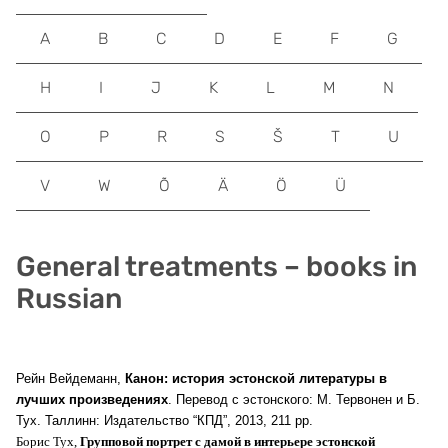
A
B
C
D
E
F
G
H
I
J
K
L
M
N
O
P
R
S
Š
T
U
V
W
Õ
Ä
Ö
Ü
General treatments – books in
Russian
Рейн Вейдеманн,
Канон: история эстонской литературы в
лучших произведениях
. Перевод с эстонского: М. Тервонен и Б.
Тух. Таллинн: Издательство “КПД”, 2013, 211 pp.
Борис Тух,
Групповой портрет с дамой в интерьере эстонской