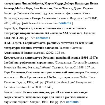
литературы: Лидия Койдула, Марие Ундер, Дебора Вааранди, Бетти
Альвер, Майму Берг, Эмэ Бээкман, Леэло Тунгал, Дорис Карева
.
Редактор Светлана Иванова; художественное оформление: Ульви
Лахесалу; художник Тамара Сергиенко. Таллинн: Издательство “КПД”,
2010, 207 pp. [Articles and interviews. See
contents
.]
Борис Тух,
Горячая десятка эстонских писателей: эстонская
литература второй половины XX – начала XXI века: эссе
. Таллинн:
КПД, 2004, 307 pp. [See
contents
.]
Н. М. Бассель,
Сопричастность: русскому читателю об эстонской
литературе: сборник статей и докладов
. Таллинн: Эстоно-
Американский бизнес-колледж, c2002, 195 pp.
Кто, что, когда : литература Эстонии: новейший период (1991-1997):
биобиблиографический справочник
. [Составители Татьяна Бурлакова,
Вячеслав Иванов, Эльконд Либман.] Таллинн: Антек-С, 1998, 167 pp.
Карл Ристикиви,
Очерки по истории эстонской литературы
.
П
еревод с
эстонского: Вера Прохоровая и Айн Тоотс; предисловие: Тойво Таса.
Таллинн: Радуга, 1997, 245 pp. [‘Eesti kirjanduse lugu’. Essays about
Estonian literature from 1800 to 1940.]
Роман Каллас,
Эстонская литература: 20 имен от классики до
современности: начальный курс для школ с русским языком
обучения
. Viljandi: Sarapuu, 1997, 168 pp. [See
contents
.]