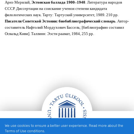
Арнэ Meрилaй,
Эстонская баллада 1900–1940
. Литература народов
СССР. Диссертации на соискание ученои степени кандидата
филологических наук. Taрту: Тартуский университет, 1989. 210 pp.
Писатели Советской Эстонии: биобиблиографический словарь
. Автор-
составитель Нафтолий Мордухович Бассель; [библиографию составил
Освальд Киви]. Таллинн: Ээсти раамат, 1984, 255 pp.
We use cookies to ensure a better user experience. Read more about the
Footer
Terms of Use conditions.