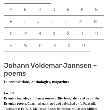
A
B
C
D
E
F
G
H
I
J
K
L
M
N
O
P
R
S
Š
T
U
V
W
Õ
Ä
Ö
Ü
Johann Voldemar Jannsen –
poems
In compilations, anthologies, magazines
English
Estonian Anthology. Intimate stories of life, love, labor and war of the
Estonian people
. Compiled, translated and published by A. Pranspill.
Translations by W. K. Matthews. Edited by Milton Millhauser. Milford