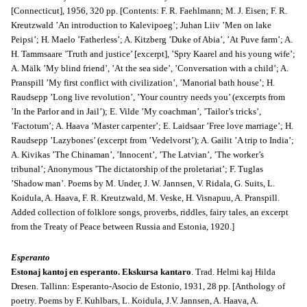
[Connecticut], 1956, 320 pp. [Contents: F. R. Faehlmann; M. J. Eisen; F. R.
Kreutzwald ’An introduction to Kalevipoeg’; Juhan Liiv ’Men on lake
Peipsi’; H. Maelo ’Fatherless’; A. Kitzberg ’Duke of Abia’, ’At Puve farm’; A.
H. Tammsaare ’Truth and justice’ [excerpt], ’Spry Kaarel and his young wife’;
A. Mälk ’My blind friend’, ’At the sea side’, ’Conversation with a child’; A.
Pranspill ’My first conflict with civilization’, ’Manorial bath house’; H.
Raudsepp ’Long live revolution’, ’Your country needs you’ (excerpts from
’In the Parlor and in Jail’); E. Vilde ’My coachman’, ’Tailor’s tricks’,
’Factotum’; A. Haava ’Master carpenter’; E. Laidsaar ’Free love marriage’; H.
Raudsepp ’Lazybones’ (excerpt from ’Vedelvorst’); A. Gailit ’A trip to India’;
A. Kivikas ’The Chinaman’, ’Innocent’, ’The Latvian’, ’The worker’s
tribunal’; Anonymous ’The dictatorship of the proletariat’; F. Tuglas
’Shadow man’. Poems by M. Under, J. W. Jannsen, V. Ridala, G. Suits, L.
Koidula, A. Haava, F. R. Kreutzwald, M. Veske, H. Visnapuu, A. Pranspill.
Added collection of folklore songs, proverbs, riddles, fairy tales, an excerpt
from the Treaty of Peace between Russia and Estonia, 1920.]
Esperanto
Estonaj kantoj en esperanto. Ekskursa kantaro
. Trad. Helmi kaj Hilda
Dresen. Tallinn: Esperanto-Asocio de Estonio, 1931, 28 pp. [Anthology of
poetry. Poems by F. Kuhlbars, L. Koidula, J.V. Jannsen, A. Haava, A.