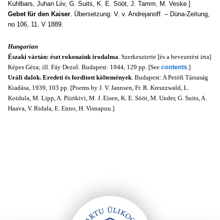
Kuhlbars, Juhan Liiv, G. Suits, K. E. Sööt, J. Таmm, M. Veske.]
Gebet für den Kaiser
. Übersetzung: V. v. Andrejanoff. – Düna-Zeitung,
no 106, 11. V 1889.
Hungarian
Északi vártán: észt rokonaink irodalma
. Szerkesztette [és a bevezetést írta]
Képes Géza; ill. Fáy Dezső. Budapest: 1944, 129 pp. [See
contents
.]
Uráli dalok. Eredeti és forditott költemények
. Budapest: A Petöfi Társaság
Kiadása, 1939, 103 pp. [Poems by J. V. Jannsen, Fr. R. Kreutzwald, L.
Koidula, M. Lipp, A. Piirikivi, M. J. Eisen, K. E. Sööt, M. Under, G. Suits, A.
Haava, V. Ridala, E. Enno, H. Visnapuu.]