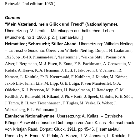
Reinvald. 2nd edition: 1935.]
German
“Mein Vaterland, mein Glück und Freud” (Nationalhymne)
.
Übersetzung: V. Lepik. – Mitteilungen aus baltischem Leben
(München), no 1, 1968, p 2. [‘Isamaa-laul’.]
Heimatlied; Sehnsucht; Stiller Abend
. Übersetzung: Wilhelm Nerling.
– Estnische Gedichte
. Übers. von Wilhelm Nerling.
Dorpat: H. Laakmann,
1925, pp 16-18. [‘Isamaa-laul’, ‘Igatsemine’, ‘Vaikne õhtu’. Poems by A.
Alver, J. Bergmann, M. J. Eisen, E. Enno, F. R. Faehlmann, A. Grenzstein, V.
Ridala, A. Haava, K. A. Hermann, J. Hurt, P. Jakobson, J. V. Jannsen, R.
Kamsen, L. Koidula, Fr. R. Kreutzwald, F. Kuhlbars, J. Kunder, M. Körber,
Jakob Liiv, Juhan Liiv, M. Lipp, G. E. Luiga, P. von Manteuffel, G. A.
Oldekop, K. J. Peterson, M. Pukits, H. Pöögelmann, H. Raudsepp, C. M.
Redlich, A. Reinvald, H. Rikand, J. Ph. v Roth, J. Speek, G. Suits, K. E. Sööt,
J. Tamm, B. H. von Tiesenhausen, F. Tuglas, M. Veske, B. Weber, J.
Weizenberg, E. L. Wöhrmann.]
Estnische Nationalhymne
. Übersetzung: A. Kallas. – Estnische
Klänge. Auswahl estnischer Dichtungen von Axel Kallas. Buchschmuck
von Kristjan Raud. Dorpat: Glück, 1911, pp 45-46. [‘Isamaa-laul’.
Poems by E. Enno, V. Ridala, A. Haava, J. V. Jannsen, L. Koidula, F.