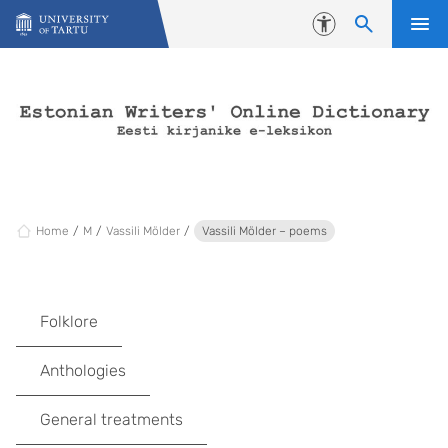
Skip to content
Accessibility
Home
M
Vassili Mölder
Vassili Mölder – poems
Folklore
Anthologies
General treatments