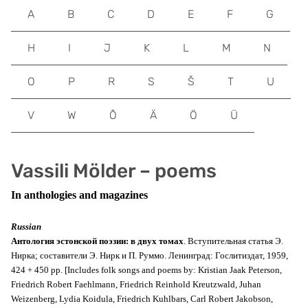
A
B
C
D
E
F
G
H
I
J
K
L
M
N
O
P
R
S
Š
T
U
V
W
Õ
Ä
Ö
Ü
Vassili Mölder – poems
In anthologies and magazines
Russian
Антология эстонской поэзии: в двух томах
. Вступительная статья Э.
Нирка; составители Э. Нирк и П. Руммо. Ленинград: Гослитиздат, 1959,
424 + 450 pp. [Includes folk songs and poems by: Kristian Jaak Peterson,
Friedrich Robert Faehlmann, Friedrich Reinhold Kreutzwald, Juhan
Weizenberg, Lydia Koidula, Friedrich Kuhlbars, Carl Robert Jakobson,