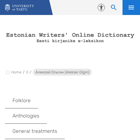
Skip to content
Accessibility
Home
O
Алексей Ольгин (Aleksei Olgin)
Folklore
Anthologies
General treatments