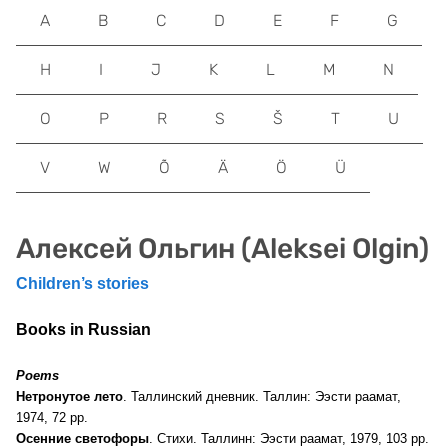
A
B
C
D
E
F
G
H
I
J
K
L
M
N
O
P
R
S
Š
T
U
V
W
Õ
Ä
Ö
Ü
Алексей Ольгин (Aleksei Olgin)
Children’s stories
Books in Russian
Poems
Нетронутое лето
. Таллинский дневник. Таллин: Ээсти раамат,
1974, 72 pp.
Осенние светофоры
. Стихи. Таллинн: Ээсти раамат, 1979, 103 pp.