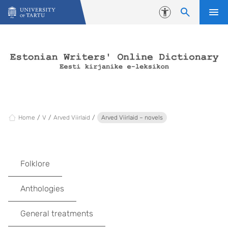
Skip to content
Accessibility
Home
V
Arved Viirlaid
Arved Viirlaid – novels
Folklore
Anthologies
General treatments