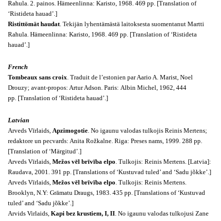
Rahula. 2. painos. Hämeenlinna: Karisto, 1968. 469 pp. [Translation of
‘Ristideta hauad’.]
Ristittömät haudat
. Tekijän lyhentämästä laitoksesta suomentanut Martti
Rahula. Hämeenlinna: Karisto, 1968. 469 pp. [Translation of ‘Ristideta
hauad’.]
French
Tombeaux sans croix
. Traduit de l’estonien par Aario A. Marist, Noel
Drouzy; avant-propos: Artur Adson. Paris: Albin Michel, 1962, 444
pp. [Translation of ‘Ristideta hauad’.]
Latvian
Arveds Vīrlaids,
Apzimogotie
. No igaunu valodas tulkojis Reinis Mertens;
redaktore un pecvards: Anita Rožkalne. Riga: Preses nams, 1999. 288 pp.
[Translation of ‘Märgitud’.]
Arveds Vīrlaids,
Mežos vēl brīvība elpo
. Tulkojis: Reinis Mertens.
[Latvia]:
Raudava, 2001
. 391 pp. [Translations of ‘Kustuvad tuled’ and ‘Sadu jõkke’.]
Arveds Vīrlaids,
Mežos vēl brīvība elpo
. Tulkojis: Reinis Mertens.
Brooklyn, N.Y: Grāmatu Draugs, 1983. 435 pp. [Translations of ‘Kustuvad
tuled’ and ‘Sadu jõkke’.]
Arvids Virlaids,
Kapi bez krustiem, I, II
. No igaunu valodas tulkojusi Zane