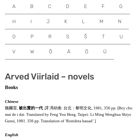
A
B
C
D
E
F
G
H
I
J
K
L
M
N
O
P
R
S
Š
T
U
V
W
Õ
Ä
Ö
Ü
Arved Viirlaid – novels
Books
Chinese
魏爾雷,
被出賣的一代
.
譯
溤幼衡. 台北：黎明文化, 1981, 356 pp. [
Bey cho
mai de i dai. Translated by Feng You Heng. Taipei: Li Ming Wenghua Shiye
Gunsi, 1981. 356 pp. Translation of ‘Ristideta hauad’.]
English