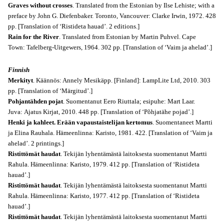
Graves without crosses
. Translated from the Estonian by Ilse Lehiste; with a
preface by John G. Diefenbaker. Toronto, Vancouver: Clarke Irwin, 1972. 428
pp. [Translation of ‘Ristideta hauad’. 2 editions.]
Rain for the River
. Translated from Estonian by Martin Puhvel. Cape
Town: Tafelberg-Uitgewers, 1964. 302 pp. [Translation of ‘Vaim ja ahelad’.]
Finnish
Merkityt
. Käännös: Annely Mesikäpp. [
Finland]:
LampLite Ltd, 2010. 303
pp. [Translation of ‘Märgitud’.]
Pohjantähden pojat
. Suomentanut Eero Riuttala; esipuhe: Mart Laar.
Juva:
Ajatus Kirjat, 2010. 448 pp. [Translation of
‘
Põhjatähe pojad’.]
Henki ja kahleet. Erään vapaustaistelijan kertomus
. Suomentaneet Martti
ja Elina Rauhala. Hämeenlinna: Karisto, 1981. 422. [Translation of ‘Vaim ja
ahelad’. 2 printings.]
Ristittömät haudat
. Tekijän lyhentämästä laitoksesta suomentanut Martti
Rahula. Hämeenlinna: Karisto, 1979. 412 pp. [Translation of ‘Ristideta
hauad’.]
Ristittömät haudat
. Tekijän lyhentämästä laitoksesta suomentanut Martti
Rahula. Hämeenlinna: Karisto, 1977. 412 pp. [Translation of ‘Ristideta
hauad’.]
Ristittömät haudat
. Tekijän lyhentämästä laitoksesta suomentanut Martti