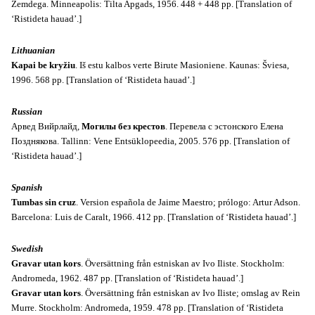
Zemdega.
Minneapolis: Tilta Apgads,
1956. 448 + 448 pp. [Translation of
‘Ristideta hauad’.]
Lithuanian
Kapai be kryžiu
. Iš estu kalbos verte Birute Masioniene. Kaunas: Šviesa,
1996. 568 pp. [Translation of ‘Ristideta hauad’.]
Russian
Арвед Вийрлайд,
Могилы без крестов
. Перевела с эстонского Елена
Позднякова. Tallinn: Vene Entsüklopeedia, 2005. 576 pp.
[Translation of
‘Ristideta hauad’.]
Spanish
Tumbas sin cruz
. Version española de Jaime Maestro; prólogo: Artur Adson.
Barcelona: Luis de Caralt, 1966. 412 pp. [Translation of ‘Ristideta hauad’.]
Swedish
Gravar utan kors
. Översättning från estniskan av Ivo Iliste. Stockholm:
Andromeda, 1962. 487 pp. [Translation of ‘Ristideta hauad’.]
Gravar utan kors
. Översättning från estniskan av Ivo Iliste; omslag av Rein
Murre. Stockholm: Andromeda,
1959. 478 pp. [Translation of ‘Ristideta