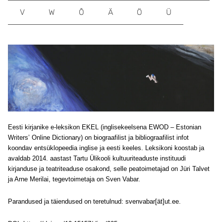
V
W
Õ
Ä
Ö
Ü
Eesti kirjanike e-leksikon EKEL (inglisekeelsena EWOD – Estonian
Writers’ Online Dictionary) on biograafilist ja bibliograafilist infot
koondav entsüklopeedia inglise ja eesti keeles. Leksikoni koostab ja
avaldab 2014. aastast Tartu Ülikooli kultuuriteaduste instituudi
kirjanduse ja teatriteaduse osakond, selle peatoimetajad on Jüri Talvet
ja Arne Merilai, tegevtoimetaja on Sven Vabar.
Parandused ja täiendused on teretulnud: svenvabar[ät]ut.ee.