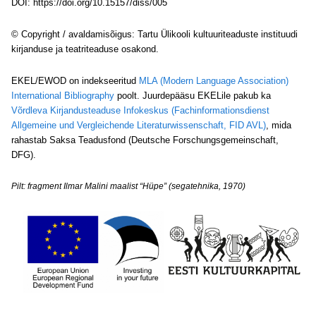
DOI: https://doi.org/10.15157/diss/005
© Copyright / avaldamisõigus: Tartu Ülikooli kultuuriteaduste instituudi
kirjanduse ja teatriteaduse osakond.
EKEL/EWOD on indekseeritud
MLA (Modern Language Association)
International Bibliography
poolt. Juurdepääsu EKELile pakub ka
Võrdleva Kirjandusteaduse Infokeskus (Fachinformationsdienst
Allgemeine und Vergleichende Literaturwissenschaft, FID AVL)
, mida
rahastab Saksa Teadusfond (Deutsche Forschungsgemeinschaft,
DFG).
Pilt: fragment Ilmar Malini maalist “Hüpe” (segatehnika, 1970)