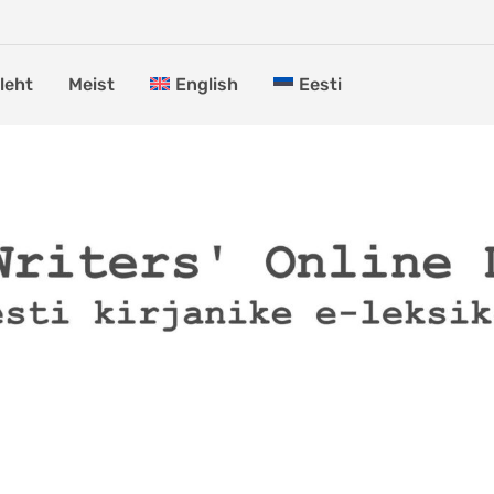
leht
Meist
English
Eesti