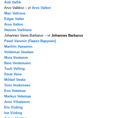
Aidi Vallik
Arvo Vallikivi –
vt
Arvo Valton
Mari Vallisoo
Edgar Valter
Arvo Valton
Hannes Varblane
Johannes Vares-Barbarus –
vt
Johannes Barbarus
Pavel Varunin (Павел Варунин)
Mariliin Vassenin
Voldemar Veedam
Muia Veetamm
Rein Veidemann
Tuuli Velling
Ilmar Vene
Mihkel Veske
Siim Veskimees
Enn Vetemaa
Markus Vetemaa
Arno Vihalemm
Elo Viiding
Ine Viiding