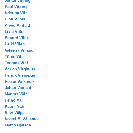
Juhan Viiding
Paul Viiding
Kristina Viin
Piret Viires
Arved Viirlaid
Livia Viitol
Eduard Vilde
Heiki Vilep
Valeeria Villandi
Tõnis Vilu
Toomas Vint
Adrian Virginius
Henrik Visnapuu
Peeter Volkonski
Juhan Voolaid
Markus Väin
Heino Väli
Katrin Väli
Silvi Väljal
Kaarel B. Väljamäe
Märt Väljataga