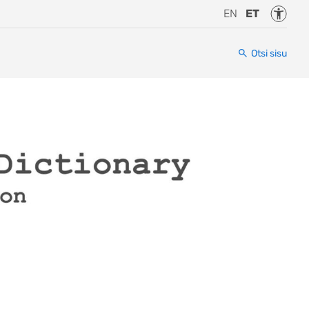
Juurde
EN
ET
Otsi sisu