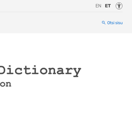
Juurde
EN
ET
Otsi sisu