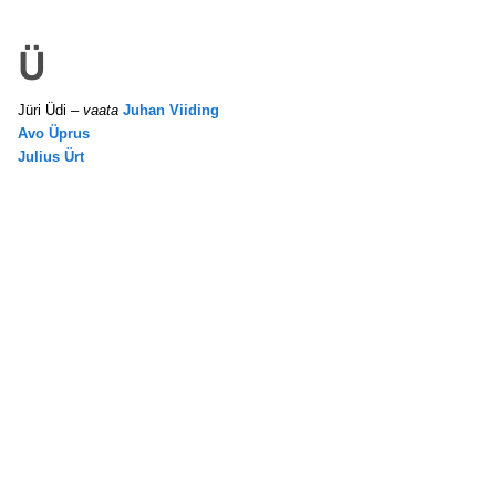
Ü
Jüri Üdi –
vaata
Juhan Viiding
Avo Üprus
Julius Ürt