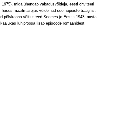
, 1975), mida ühendab vabadusvõitleja, eesti ohvitseri
Teises maailmasõjas võidelnud soome­poiste traagilist
tud põlvkonna võitlusteed Soomes ja Eestis 1943. aasta
t kaalukas lühiproosa lisab episoode romaanidest