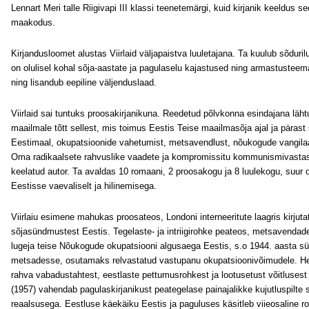
Lennart Meri talle Riigivapi III klassi teenetemärgi, kuid kirjanik keeldus s
maakodus.
Kirjandusloomet alustas Viirlaid väljapaistva luuletajana. Ta kuulub sõduri
on olulisel kohal sõja-aastate ja pagulaselu kajastused ning armastustee
ning lisandub eepiline väljenduslaad.
Viirlaid sai tuntuks proosakirjanikuna. Reedetud põlvkonna esindajana läht
maailmale tõtt sellest, mis toimus Eestis Teise maailmasõja ajal ja pärast
Eestimaal, okupatsioonide vahetumist, metsa­vendlust, nõukogude vangilaa
Oma radikaalsete rahvuslike vaadete ja kompromissitu kommunismi­vastase
keelatud autor. Ta avaldas 10 romaani, 2 proosakogu ja 8 luulekogu, suur
Eestisse vaevaliselt ja hilinemisega.
Viirlaiu esimene mahukas proosateos, Londoni interneeritute laagris kirju
sõjasündmustest Eestis. Tegelaste- ja intriigirohke peateos, metsavendade
lugeja teise Nõukogude okupatsiooni algusaega Eestis, s.o 1944. aasta sü
metsadesse, osutamaks relvastatud vastupanu okupatsioonivõimudele. Hero
rahva vabadustahtest, eestlaste pettumus­rohkest ja lootusetust võitluse
(1957) vahendab pagulas­kirjanikust peategelase painajalikke kujutluspilte 
reaalsusega. Eestluse käekäiku Eestis ja paguluses käsitleb viieosaline ro