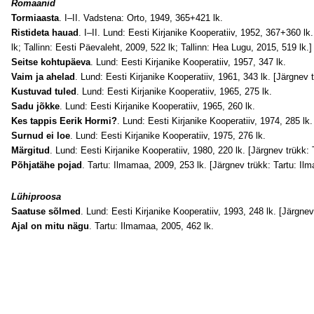
Romaanid
Tormiaasta
. I–II. Vadstena: Orto, 1949, 365+421 lk.
Ristideta hauad
. I–II. Lund: Eesti Kirjanike Kooperatiiv, 1952, 367+360 lk
lk; Tallinn: Eesti Päevaleht, 2009, 522 lk; Tallinn: Hea Lugu, 2015, 519 lk.]
Seitse kohtupäeva
. Lund: Eesti Kirjanike Kooperatiiv, 1957, 347 lk.
Vaim ja ahelad
. Lund: Eesti Kirjanike Kooperatiiv, 1961, 343 lk. [Järgnev t
Kustuvad tuled
. Lund: Eesti Kirjanike Kooperatiiv, 1965, 275 lk.
Sadu jõkke
. Lund: Eesti Kirjanike Kooperatiiv, 1965, 260 lk.
Kes tappis Eerik Hormi?
. Lund: Eesti Kirjanike Kooperatiiv, 1974, 285 lk.
Surnud ei loe
. Lund: Eesti Kirjanike Kooperatiiv, 1975, 276 lk.
Märgitud
. Lund: Eesti Kirjanike Kooperatiiv, 1980, 220 lk. [Järgnev trükk: 
Põhjatähe pojad
. Tartu: Ilmamaa, 2009, 253 lk. [Järgnev trükk: Tartu: Il
Lühiproosa
Saatuse sõlmed
. Lund: Eesti Kirjanike Kooperatiiv, 1993, 248 lk. [Järgnev
Ajal on mitu nägu
. Tartu: Ilmamaa, 2005, 462 lk.