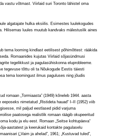
eda vastu võtmast. Viirlaid suri Toronto lähistel oma
luule algatajate hulka eksiilis. Esimestes luulekogudes
ma. Hilisemas luules muutub kandvaks mälestuslik aines
ub tema looming kindlast eetilisest põhimõttest: rääkida
 seda. Romaanides kujutas Viirlaid sõja­sündmusi
grite tegelikkust ja pagulasühiskonna eluprobleeme.
 tegevuse tõttu oli ta Nõukogude Eestis täiesti
 osa tema loomingust ilmus paguluses ning jõudis
tatud romaan „Tormiaasta” (1949) kõneleb 1944. aasta
 eeposeks nimetatud „Ristideta hauad“ I–II (1952) viib
gisesse, mil paljud eestlased pidid varjuma
ilise paatosega realistlik romaan räägib okupeeritud
st oma kodu ja elu eest. Romaan „Seitse kohtupäeva“
sõja-aastatest ja keerukaid kontakte pagulas­elu
maanisari („Vaim ja ahelad”, 1961; „Kustuvad tuled”,