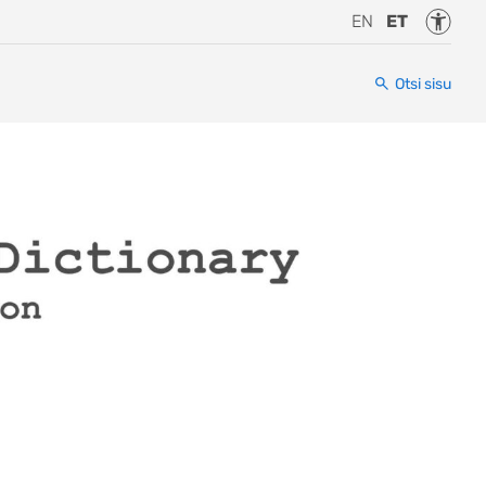
Juurde
EN
ET
Otsi sisu