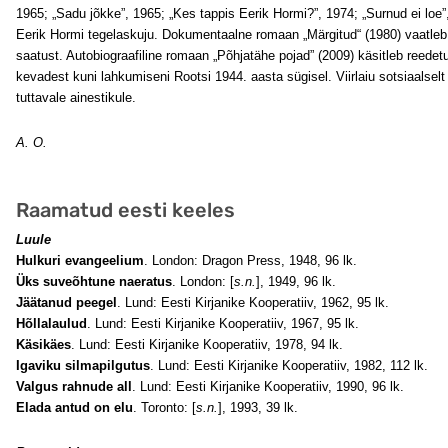
1965; „Sadu jõkke”, 1965; „Kes tappis Eerik Hormi?”, 1974; „Surnud ei loe”
Eerik Hormi tegelaskuju. Dokumentaalne romaan „Märgitud“ (1980) vaatleb 
saatust. Autobiograafiline romaan „Põhjatähe pojad” (2009) käsitleb reede
kevadest kuni lahkumiseni Rootsi 1944. aasta sügisel. Viirlaiu sotsiaalsel
tuttavale ainestikule.
A. O.
Raamatud eesti keeles
Luule
Hulkuri evangeelium
. London: Dragon Press, 1948, 96 lk.
Üks suveõhtune naeratus
. London: [
s.n.
], 1949, 96 lk.
Jäätanud peegel
. Lund: Eesti Kirjanike Kooperatiiv, 1962, 95 lk.
Hõllalaulud
. Lund: Eesti Kirjanike Kooperatiiv, 1967, 95 lk.
Käsikäes
. Lund: Eesti Kirjanike Kooperatiiv, 1978, 94 lk.
Igaviku silmapilgutus
. Lund: Eesti Kirjanike Kooperatiiv, 1982, 112 lk.
Valgus rahnude all
. Lund: Eesti Kirjanike Kooperatiiv, 1990, 96 lk.
Elada antud on elu
. Toronto: [
s.n.
], 1993, 39 lk.