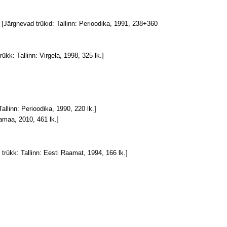
. [Järgnevad trükid: Tallinn: Perioodika, 1991, 238+360
rükk: Tallinn: Virgela, 1998, 325 lk.]
Tallinn: Perioodika, 1990, 220 lk.]
mamaa, 2010, 461 lk.]
 trükk: Tallinn: Eesti Raamat, 1994, 166 lk.]