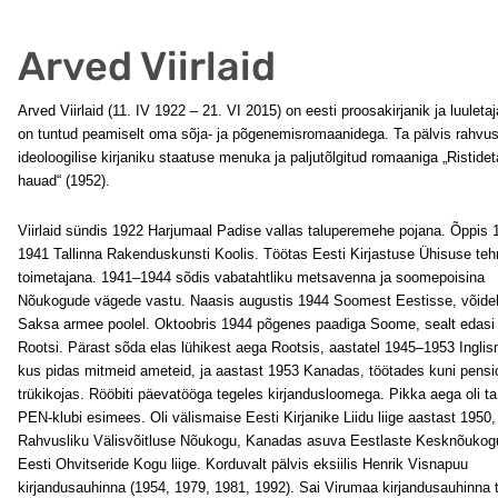
Arved Viirlaid
Arved Viirlaid (11. IV 1922 – 21. VI 2015) on eesti proosakirjanik ja luuleta
on tuntud peamiselt oma sõja- ja põgenemisromaanidega. Ta pälvis rahvus
ideoloogilise kirjaniku staatuse menuka ja paljutõlgitud romaaniga „Ristidet
hauad“ (1952).
Viirlaid sündis 1922 Harjumaal Padise vallas taluperemehe pojana. Õppis 
1941 Tallinna Rakenduskunsti Koolis. Töötas Eesti Kirjastuse Ühisuse tehn
toimetajana. 1941–1944 sõdis vabatahtliku metsavenna ja soomepoisina
Nõukogude vägede vastu. Naasis augustis 1944 Soomest Eestisse, võide
Saksa armee poolel. Oktoobris 1944 põgenes paadiga Soome, sealt edasi
Rootsi. Pärast sõda elas lühikest aega Rootsis, aastatel 1945–1953 Inglis
kus pidas mitmeid ameteid, ja aastast 1953 Kanadas, töötades kuni pensio
trükikojas. Rööbiti päevatööga tegeles kirjandusloomega. Pikka aega oli ta
PEN-klubi esimees. Oli välismaise Eesti Kirjanike Liidu liige aastast 1950,
Rahvusliku Välisvõitluse Nõukogu, Kanadas asuva Eestlaste Kesknõukog
Eesti Ohvitseride Kogu liige. Korduvalt pälvis eksiilis Henrik Visnapuu
kirjandusauhinna (1954, 1979, 1981, 1992). Sai Virumaa kirjandusauhinna 