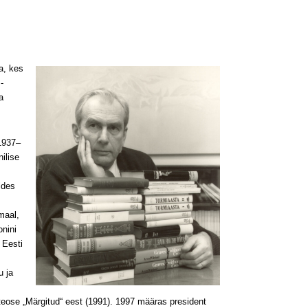
ja, kes
­
a
1937–
ilise
ldes
maal,
nini
 Eesti
u ja
teose „Märgitud“ eest (1991). 1997 määras president