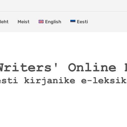
leht
Meist
English
Eesti