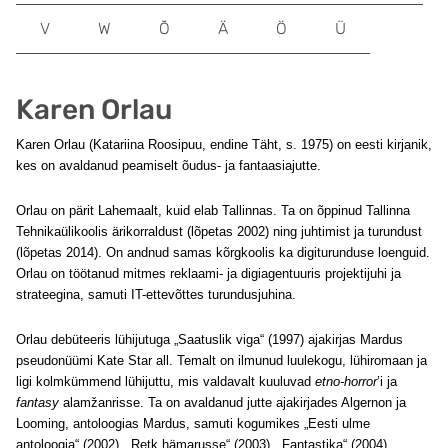
V
W
Õ
Ä
Ö
Ü
Karen Orlau
Karen Orlau (Katariina Roosipuu, endine Täht, s. 1975) on eesti kirjanik,
kes on avaldanud peamiselt õudus- ja fantaasiajutte.
Orlau on pärit Lahemaalt, kuid elab Tallinnas. Ta on õppinud Tallinna
Tehnikaülikoolis ärikorraldust (lõpetas 2002) ning juhtimist ja turundust
(lõpetas 2014). On andnud samas kõrgkoolis ka digiturunduse loenguid.
Orlau on töötanud mitmes reklaami- ja digiagentuuris projektijuhi ja
strateegina, samuti IT-ettevõttes turundusjuhina.
Orlau debüteeris lühijutuga „Saatuslik viga“ (1997) ajakirjas Mardus
pseudonüümi Kate Star all. Temalt on ilmunud luulekogu, lühiromaan ja
ligi kolmkümmend lühijuttu, mis valdavalt kuuluvad
etno-horror
’i ja
fantasy
alamžanrisse. Ta on avaldanud jutte ajakirjades Algernon ja
Looming, antoloogias Mardus, samuti kogumikes „Eesti ulme
antoloogia“ (2002), „Retk hämarusse“ (2003), „Fantastika“ (2004),