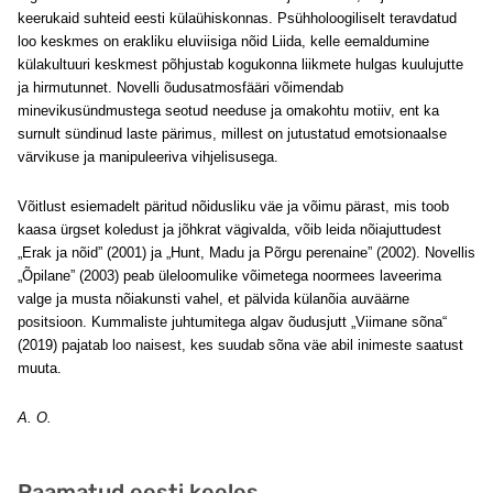
keerukaid suhteid eesti külaühiskonnas. Psühholoogiliselt teravdatud
loo keskmes on erakliku eluviisiga nõid Liida, kelle eemaldumine
külakultuuri keskmest põhjustab kogukonna liikmete hulgas kuulujutte
ja hirmutunnet. Novelli õudusatmosfääri võimendab
minevikusündmustega seotud needuse ja omakohtu motiiv, ent ka
surnult sündinud laste pärimus, millest on jutustatud emotsionaalse
värvikuse ja manipuleeriva vihjelisusega.
Võitlust esiemadelt päritud nõidusliku väe ja võimu pärast, mis toob
kaasa ürgset koledust ja jõhkrat vägivalda, võib leida nõiajuttudest
„Erak ja nõid” (2001) ja „Hunt, Madu ja Põrgu perenaine” (2002). Novellis
„Õpilane” (2003) peab üleloomulike võimetega noormees laveerima
valge ja musta nõiakunsti vahel, et pälvida külanõia auväärne
positsioon. Kummaliste juhtumitega algav õudusjutt „Viimane sõna“
(2019) pajatab loo naisest, kes suudab sõna väe abil inimeste saatust
muuta.
A. O.
Raamatud eesti keeles