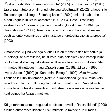
„Õudne Eesti. Valimik eesti õudusjutte“ (2005) ja „Pikad varjud“ (2015).
Eraldi raamatutena on ilmunud jutukogu „Sealtmaalt“ (2002) ja koos Ylle
Rajasaarega luulekogu „Eelmäng kahele“ (2004), mis hõlmab kahe
autori kogutud luuletusi aastatest 1996–2004. Eesti Ulmeühingu
aastaauhinna Stalkeri on pälvinud novellid „Oraakli surm“ (1998) ja
„Rannahiidsed“ (2000). Neist esimene on ilmunud ka soomekeelses
eesti autorite kogumikus „Tallinnasta pois: groteskia virolaista proosaa“
(2003).
Omapärase kujundikeelega õudusjutud on mitmekesise temaatika ja
mütoloogilise ainestikuga, neist võib leida naisekeskseid vaatepunkte
ja üksikasjalikke vägivallastseene. Uusgootilikku õudust viljeleb Orlau
mitmetes lühijuttudes, nagu „Oraakli surm” (1998), „Elisale” (1998),
„Vend Juudas” (1999) ja „Kohtumine Emaga” (1999).
Hard fantasy
žanrisse kuulub lühiromaan „Kelmid ja kangelased“ (2003), mida võib
pidada eestikeelse rollimängukirjanduse esmateoseks. Vahelduvate
vormidega luules domineerib armastusteema enesekeskne vaatlusviis,
kuid esineb ka
fantasy
-motiive.
Kõige rohkem tuntust kogunud etnoõudusnovellis „Rannahiidsed” (2000)
tugineb autor rahva iidsetele uskumustele ja tavadele, kujutades