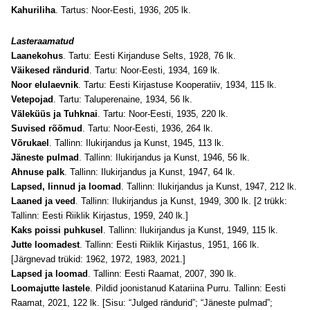
Kahuriliha
. Tartus: Noor-Eesti, 1936, 205 lk.
Lasteraamatud
Laanekohus
. Tartu: Eesti Kirjanduse Selts, 1928, 76 lk.
Väikesed rändurid
. Tartu: Noor-Eesti, 1934, 169 lk.
Noor elulaevnik
. Tartu: Eesti Kirjastuse Kooperatiiv, 1934, 115 lk.
Vetepojad
. Tartu: Taluperenaine, 1934, 56 lk.
Väleküüs ja Tuhknai
. Tartu: Noor-Eesti, 1935, 220 lk.
Suvised rõõmud
. Tartu: Noor-Eesti, 1936, 264 lk.
Võrukael
. Tallinn: Ilukirjandus ja Kunst, 1945, 113 lk.
Jäneste pulmad
. Tallinn: Ilukirjandus ja Kunst, 1946, 56 lk.
Ahnuse palk
. Tallinn: Ilukirjandus ja Kunst, 1947, 64 lk.
Lapsed, linnud ja loomad
. Tallinn: Ilukirjandus ja Kunst, 1947, 212 lk.
Laaned ja veed
. Tallinn: Ilukirjandus ja Kunst, 1949, 300 lk. [2 trükk:
Tallinn: Eesti Riiklik Kirjastus, 1959, 240 lk.]
Kaks poissi puhkusel
. Tallinn: Ilukirjandus ja Kunst, 1949, 115 lk.
Jutte loomadest
. Tallinn: Eesti Riiklik Kirjastus, 1951, 166 lk.
[Järgnevad trükid: 1962, 1972, 1983, 2021.]
Lapsed ja loomad
. Tallinn: Eesti Raamat, 2007, 390 lk.
Loomajutte lastele
. Pildid joonistanud Katariina Purru. Tallinn: Eesti
Raamat, 2021, 122 lk. [Sisu: “Julged rändurid”; “Jäneste pulmad”;