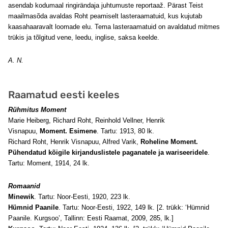
asendab kodumaal ringirändaja juhtumuste reportaaž. Pärast Teist
maailmasõda avaldas Roht peamiselt lasteraamatuid, kus kujutab
kaasahaaravalt loomade elu. Tema lasteraamatuid on avaldatud mitmes
trükis ja tõlgitud vene, leedu, inglise, saksa keelde.
A. N.
Raamatud eesti keeles
Rühmitus Moment
Marie Heiberg, Richard Roht, Reinhold Vellner, Henrik
Visnapuu,
Moment. Esimene
. Tartu: 1913, 80 lk.
Richard Roht, Henrik Visnapuu, Alfred Varik,
Roheline Moment.
Pühendatud kõigile kirjanduslistele paganatele ja wariseeridele
.
Tartu: Moment, 1914, 24 lk.
Romaanid
Minewik
. Tartu: Noor-Eesti, 1920, 223 lk.
Hümnid Paanile
. Tartu: Noor-Eesti, 1922, 149 lk. [2. trükk: ‘Hümnid
Paanile. Kurgsoo’, Tallinn: Eesti Raamat, 2009, 285, lk.]