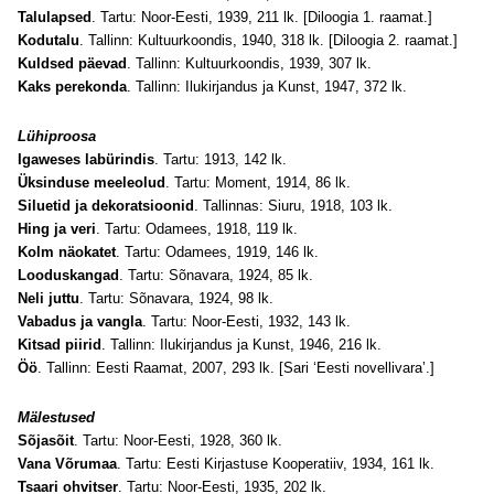
Talulapsed
. Tartu: Noor-Eesti, 1939, 211 lk. [Diloogia 1. raamat.]
Kodutalu
. Tallinn: Kultuurkoondis, 1940, 318 lk. [Diloogia 2. raamat.]
Kuldsed päevad
. Tallinn: Kultuurkoondis, 1939, 307 lk.
Kaks perekonda
. Tallinn: Ilukirjandus ja Kunst, 1947, 372 lk.
Lühiproosa
Igaweses labürindis
. Tartu: 1913, 142 lk.
Üksinduse meeleolud
. Tartu: Moment, 1914, 86 lk.
Siluetid ja dekoratsioonid
. Tallinnas: Siuru, 1918, 103 lk.
Hing ja veri
. Tartu: Odamees, 1918, 119 lk.
Kolm näokatet
. Tartu: Odamees, 1919, 146 lk.
Looduskangad
. Tartu: Sõnavara, 1924, 85 lk.
Neli juttu
. Tartu: Sõnavara, 1924, 98 lk.
Vabadus ja vangla
. Tartu: Noor-Eesti, 1932, 143 lk.
Kitsad piirid
. Tallinn: Ilukirjandus ja Kunst, 1946, 216 lk.
Öö
. Tallinn: Eesti Raamat, 2007, 293 lk. [Sari ‘Eesti novellivara’.]
Mälestused
Sõjasõit
. Tartu: Noor-Eesti, 1928, 360 lk.
Vana Võrumaa
. Tartu: Eesti Kirjastuse Kooperatiiv, 1934, 161 lk.
Tsaari ohvitser
. Tartu: Noor-Eesti, 1935, 202 lk.