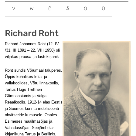
V
W
Õ
Ä
Ö
Ü
Richard Roht
Richard Johannes Roht
(12. IV
/31. III 1891 – 22. VIII 1950) oli
viljakas proosa- ja lastekirjanik.
Roht sündis Võrumaal taluperes.
Õppis kohalikes küla- ja
vallakoolides, Võru linnakoolis,
Tartus Hugo Treffneri
Gümnaasiumis ja Valga
Reaalkoolis. 1912-14 elas Eestis
ja Soomes kuni ta mobiliseeriti
ohvitseride kursusele. Osales
Esimeses maailmasõjas ja
Vabadussõjas. Seejärel elas
kirjanikuna Tartus ja Berliinis,