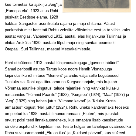
kus toimetas ka ajakirju „Aeg“ ja
„Euroopa elu“. 1923 asus Roht
püsivalt Eestisse elama. 1928
hakkas Sangastes asunikutalu rajama ja maja ehitama. Pärast
pankrotistumist karistati Rohtu vekslite võltsimise eest ja ta viibis kaks
aastat vanglas. Vabanenud 1932. aastal, elas kirjanikuna Tallinnas ja
ehitas Arukülla 1930. aastate lõpul maja ning suvitas peamiselt
Otepääl. Suri Tallinnas, maetud Metsakalmistule.
Roht debüteeris 1913. aastal lühiproosakoguga „Igavene labürint“.
Samal perioodil asutas Tartus koos noore Henrik Visnapuuga
kirjandusliku rühmituse “Moment” ja andis välja selle koguteosed.
Tuntuks sai Roht aga tänu oma nn Kurgsoo sarjale, mis kujutab
Võrumaa asunike pingutusi talude rajamisel ning värvikat külaelu
romaanides “Hümnid Paanile” (1922), “Kurgsoo” (1924), “Maa” (1927) ja
“Aeg” (1929) ning kahes jutus “Viimane kevad” ja “Kriuka Kusta
armastus” kogust “Neli juttu” (1924). Rohu üheks kandvamaks teoseks
on peetud ka 1938. aastal ilmunud romaani „Elutee“, mis jutustab
orvust poisi teed linnakaupmeheks, kus omapära lisab kausisetude
rändelu asjatundlik kirjeldamine. Teiste hulgas on tähelepanuväärsed ka
Rohu suvitusromaanid „Elu on ilus“ ja „Kuldsed päevad“, kus süžeed