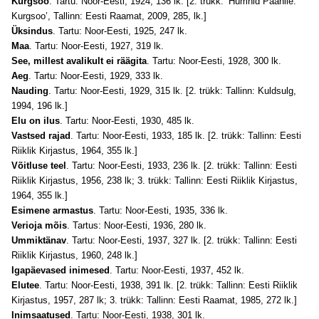
Kurgsoo
. Tartu: Noor-Eesti, 1924, 136 lk. [2. trükk: ‘Hümnid Paanile.
Kurgsoo’, Tallinn: Eesti Raamat, 2009, 285, lk.]
Üksindus
. Tartu: Noor-Eesti, 1925, 247 lk.
Maa
. Tartu: Noor-Eesti, 1927, 319 lk.
See, millest avalikult ei räägita
. Tartu: Noor-Eesti, 1928, 300 lk.
Aeg
. Tartu: Noor-Eesti, 1929, 333 lk.
Nauding
. Tartu: Noor-Eesti, 1929, 315 lk. [2. trükk: Tallinn: Kuldsulg,
1994, 196 lk.]
Elu on ilus
. Tartu: Noor-Eesti, 1930, 485 lk.
Vastsed rajad
. Tartu: Noor-Eesti, 1933, 185 lk. [2. trükk: Tallinn: Eesti
Riiklik Kirjastus, 1964, 355 lk.]
Võitluse teel
. Tartu: Noor-Eesti, 1933, 236 lk. [2. trükk: Tallinn: Eesti
Riiklik Kirjastus, 1956, 238 lk; 3. trükk: Tallinn: Eesti Riiklik Kirjastus,
1964, 355 lk.]
Esimene armastus
. Tartu: Noor-Eesti, 1935, 336 lk.
Verioja mõis
. Tartus: Noor-Eesti, 1936, 280 lk.
Ummiktänav
. Tartu: Noor-Eesti, 1937, 327 lk. [2. trükk: Tallinn: Eesti
Riiklik Kirjastus, 1960, 248 lk.]
Igapäevased inimesed
. Tartu: Noor-Eesti, 1937, 452 lk.
Elutee
. Tartu: Noor-Eesti, 1938, 391 lk. [2. trükk: Tallinn: Eesti Riiklik
Kirjastus, 1957, 287 lk; 3. trükk: Tallinn: Eesti Raamat, 1985, 272 lk.]
Inimsaatused
. Tartu: Noor-Eesti, 1938, 301 lk.