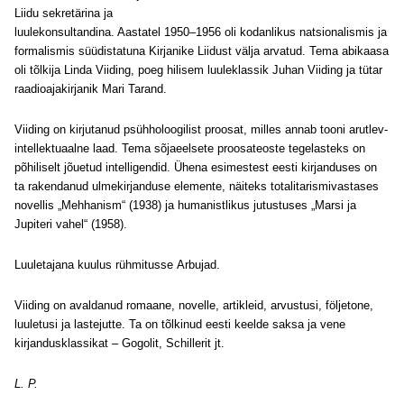
Liidu sekretärina ja
luulekonsultandina. Aastatel 1950–1956 oli kodanlikus natsionalismis ja
formalismis süüdistatuna Kirjanike Liidust välja arvatud. Tema abikaasa
oli tõlkija Linda Viiding, poeg hilisem luuleklassik Juhan Viiding ja tütar
raadioajakirjanik Mari Tarand.
Viiding on kirjutanud psühholoogilist proosat, milles annab tooni arutlev-
intellektuaalne laad. Tema sõjaeelsete proosateoste tegelasteks on
põhiliselt jõuetud intelligendid. Ühena esimestest eesti kirjanduses on
ta rakendanud ulmekirjanduse elemente, näiteks totalitarismivastases
novellis „Mehhanism“ (1938) ja humanistlikus jutustuses „Marsi ja
Jupiteri vahel“ (1958).
Luuletajana kuulus rühmitusse Arbujad.
Viiding on avaldanud romaane, novelle, artikleid, arvustusi, följetone,
luuletusi ja lastejutte. Ta on tõlkinud eesti keelde saksa ja vene
kirjandusklassikat – Gogolit, Schillerit jt.
L. P.