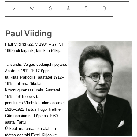
V
W
Õ
Ä
Ö
Ü
Paul Viiding
Paul Viiding (22. V 1904 – 27. VI
1962) oli kirjanik, kriitik ja tõlkija.
Ta sündis Valgas vedurijuhi pojana.
Aastatel 1911–1912 õppis
ta Riias erakoolis, aastatel 1912–
1915 Tallinna Nikolai
Kroonugümnaasiumis. Aastatel
1915–1918 õppis ta
paguluses Vitebskis ning aastatel
1918–1922 Tartus Hugo Treffneri
Gümnaasiumis. Lõpetas 1930.
aastal Tartu
Ülikooli matemaatika alal. Ta
töötas aastaid Eesti Kirjanike