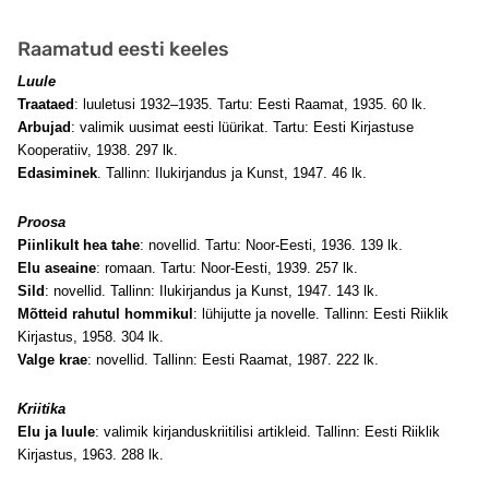
Raamatud eesti keeles
Luule
Traataed
: luuletusi 1932–1935. Tartu: Eesti Raamat, 1935. 60 lk.
Arbujad
: valimik uusimat eesti lüürikat. Tartu: Eesti Kirjastuse
Kooperatiiv, 1938. 297 lk.
Edasiminek
. Tallinn: Ilukirjandus ja Kunst, 1947. 46 lk.
Proosa
Piinlikult hea tahe
: novellid. Tartu: Noor-Eesti, 1936. 139 lk.
Elu aseaine
: romaan. Tartu: Noor-Eesti, 1939. 257 lk.
Sild
: novellid. Tallinn: Ilukirjandus ja Kunst, 1947. 143 lk.
Mõtteid rahutul hommikul
: lühijutte ja novelle. Tallinn: Eesti Riiklik
Kirjastus, 1958. 304 lk.
Valge krae
: novellid. Tallinn: Eesti Raamat, 1987. 222 lk.
Kriitika
Elu ja luule
: valimik kirjanduskriitilisi artikleid. Tallinn: Eesti Riiklik
Kirjastus, 1963. 288 lk.