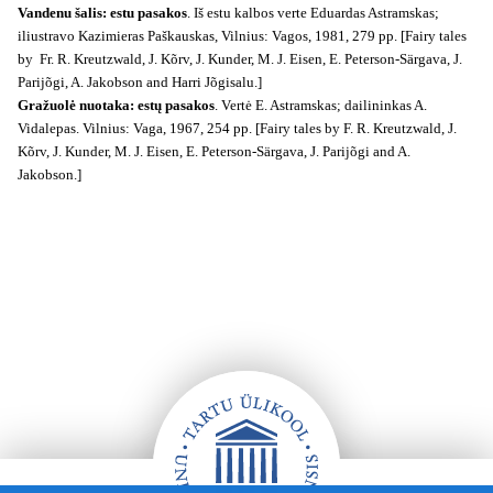
Vandenu šalis: estu pasakos
. Iš estu kalbos verte Eduardas Astramskas;
iliustravo Kazimieras Paškauskas, Vilnius: Vagos, 1981, 279 pp. [Fairy tales
by Fr. R. Kreutzwald, J. Kõrv, J. Kunder, M. J. Eisen, E. Peterson-Särgava, J.
Parijõgi, A. Jakobson and Harri Jõgisalu.]
Gražuolė nuotaka: estų pasakos
. Vertė E. Astramskas; dailininkas A.
Vidalepas. Vilnius: Vaga, 1967, 254 pp. [Fairy tales by F. R. Kreutzwald, J.
Kõrv, J. Kunder, M. J. Eisen, E. Peterson-Särgava, J. Parijõgi and A.
Jakobson.]