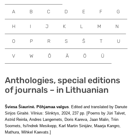
A
B
C
D
E
F
G
H
I
J
K
L
M
N
O
P
R
S
Š
T
U
V
W
Õ
Ä
Ö
Ü
Anthologies, special editions
of journals – in Lithuanian
Šviesa Šiaurinė. Põhjamaa valgus
. Edited and translated by Danute
Sirijos Giraitė. Vilnius: Slinktys, 2024, 237 pp. [Poems by Jüri Talvet,
Astrid Reinla, Andres Langemets, Doris Kareva, Jaan Malin, Triin
Soomets, fs/Indrek Mesikepp, Karl Martin Sinijärv, Maarja Kangro,
Mathura, Mihkel Kaevats.]