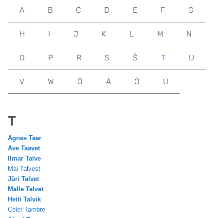
A
B
C
D
E
F
G
H
I
J
K
L
M
N
O
P
R
S
Š
T
U
V
W
Õ
Ä
Ö
Ü
T
Agnes Taar
Ave Taavet
Ilmar Talve
Mai Talvest
Jüri Talvet
Malle Talvet
Heiti Talvik
Celer Tambre