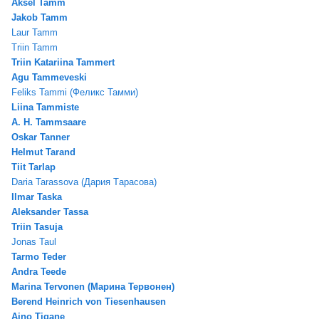
Aksel Tamm
Jakob Tamm
Laur Tamm
Triin Tamm
Triin Katariina Tammert
Agu Tammeveski
Feliks Tammi (Феликс Тамми)
Liina Tammiste
A. H. Tammsaare
Oskar Tanner
Helmut Tarand
Tiit Tarlap
Daria Tarassova (Дария Tарасова)
Ilmar Taska
Aleksander Tassa
Triin Tasuja
Jonas Taul
Tarmo Teder
Andra Teede
Marina Tervonen (Марина Тервонен)
Berend Heinrich von Tiesenhausen
Aino Tigane