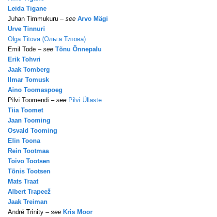
Leida Tigane
Juhan Timmukuru –
see
Arvo Mägi
Urve Tinnuri
Olga Titova (Ольга Титова)
Emil Tode –
see
Tõnu Õnnepalu
Erik Tohvri
Jaak Tomberg
Ilmar Tomusk
Aino Toomaspoeg
Pilvi Toomendi –
see
Pilvi Üllaste
Tiia Toomet
Jaan Tooming
Osvald Tooming
Elin Toona
Rein Tootmaa
Toivo Tootsen
Tõnis Tootsen
Mats Traat
Albert Trapeež
Jaak Treiman
André Trinity –
see
Kris Moor