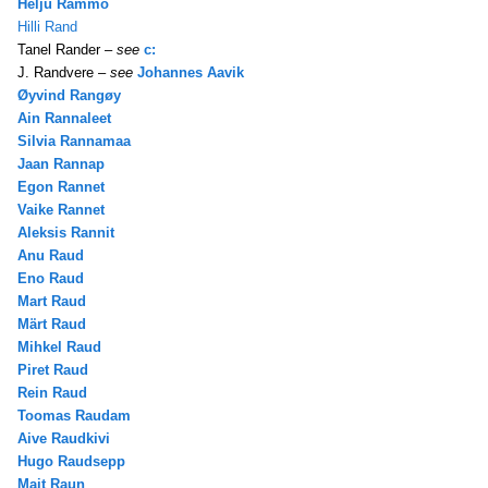
Helju Rammo
Hilli Rand
Tanel Rander –
see
c:
J. Randvere –
see
Johannes Aavik
Øyvind Rangøy
Ain Rannaleet
Silvia Rannamaa
Jaan Rannap
Egon Rannet
Vaike Rannet
Aleksis Rannit
Anu Raud
Eno Raud
Mart Raud
Märt Raud
Mihkel Raud
Piret Raud
Rein Raud
Toomas Raudam
Aive Raudkivi
Hugo Raudsepp
Mait Raun