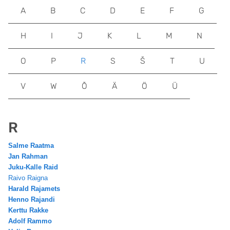
A
B
C
D
E
F
G
H
I
J
K
L
M
N
O
P
R
S
Š
T
U
V
W
Õ
Ä
Ö
Ü
R
Salme Raatma
Jan Rahman
Juku-Kalle Raid
Raivo Raigna
Harald Rajamets
Henno Rajandi
Kerttu Rakke
Adolf Rammo