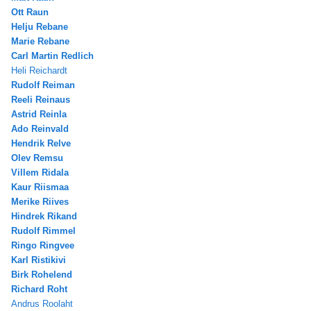
Ott Raun
Helju Rebane
Marie Rebane
Carl Martin Redlich
Heli Reichardt
Rudolf Reiman
Reeli Reinaus
Astrid Reinla
Ado Reinvald
Hendrik Relve
Olev Remsu
Villem Ridala
Kaur Riismaa
Merike Riives
Hindrek Rikand
Rudolf Rimmel
Ringo Ringvee
Karl Ristikivi
Birk Rohelend
Richard Roht
Andrus Roolaht