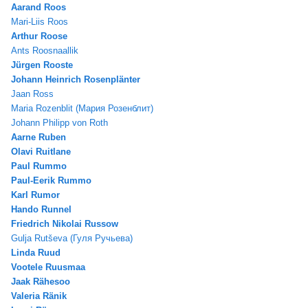
Aarand Roos
Mari-Liis Roos
Arthur Roose
Ants Roosnaallik
Jürgen Rooste
Johann Heinrich Rosenplänter
Jaan Ross
Maria Rozenblit (Мария Розенблит)
Johann Philipp von Roth
Aarne Ruben
Olavi Ruitlane
Paul Rummo
Paul-Eerik Rummo
Karl Rumor
Hando Runnel
Friedrich Nikolai Russow
Gulja Rutševa (Гуля Ручьева)
Linda Ruud
Vootele Ruusmaa
Jaak Rähesoo
Valeria Ränik