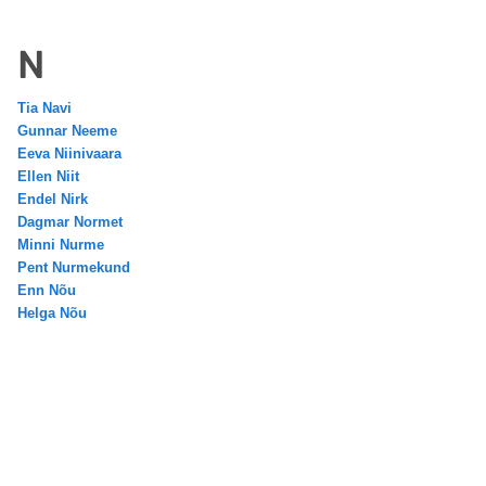
N
Tia Navi
Gunnar Neeme
Eeva Niinivaara
Ellen Niit
Endel Nirk
Dagmar Normet
Minni Nurme
Pent Nurmekund
Enn Nõu
Helga Nõu