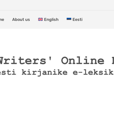
me
About us
English
Eesti