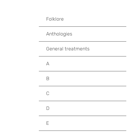
Folklore
Anthologies
General treatments
A
B
C
D
E