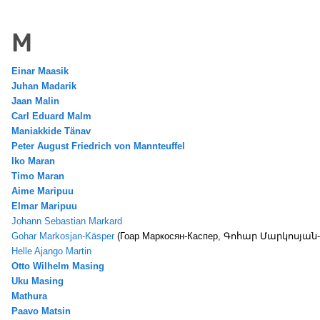
M
Einar Maasik
Juhan Madarik
Jaan Malin
Carl Eduard Malm
Maniakkide Tänav
Peter August Friedrich von Mannteuffel
Iko Maran
Timo Maran
Aime Maripuu
Elmar Maripuu
Johann Sebastian Markard
Gohar Markosjan-Käsper
(Гоар Маркосян-Каспер, Գոհար Մարկոսյա
Helle Ajango Martin
Otto Wilhelm Masing
Uku Masing
Mathura
Paavo Matsin