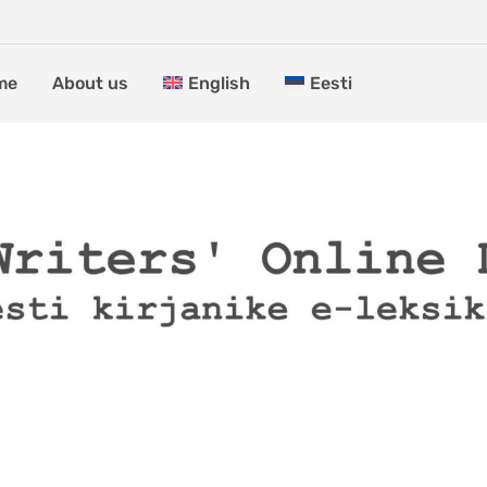
me
About us
English
Eesti