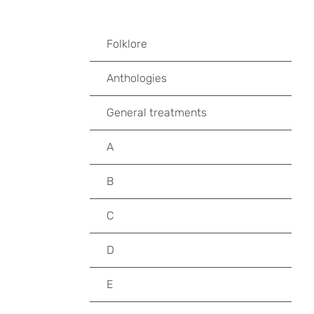
Folklore
Anthologies
General treatments
A
B
C
D
E