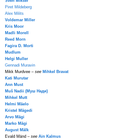
Sven Mikser
Piret Mildeberg
Alex Milits
Voldemar Miller
Kris Moor
Madli Morell
Reed Morn
Fagira D. Morti
Mudlum
Helgi Muller
Gennadi Muravin
Mikk Murdvee –
see
Mihkel Bravat
Kati Murutar
Ann Must
Muš Nadii (Муш Нади)
Mihkel Mutt
Helmi Mäelo
Kristel Mägedi
Arvo Mägi
Marko Mägi
August Mälk
Evald Mänd –
see
Ain Kalmus