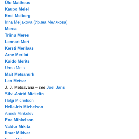
Ülo Mattheus
Kaupo Meiel
Enel Melberg
Irina Meljakova (Ирина Mелякова)
Merca
Triinu Meres
Lennart Meri
Kersti Merilaas
Arne Merilai
Kuido Merits
Urmo Mets
Mait Metsanurk
Leo Metsar
J. J. Metsavana –
see
Joel Jans
Silvi-Astrid Mickelin
Helgi Michelson
Helle-Iris Michelson
Anneli Mihkelev
Ene Mihkelson
Valdur Mikita
Ilmar Mikiver