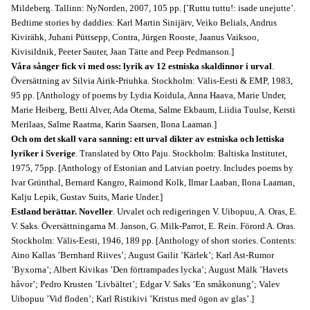
Mildeberg. Tallinn: NyNorden, 2007, 105 pp. [’Ruttu tuttu!: isade unejutte’.
Bedtime stories by daddies: Karl Martin Sinijärv, Veiko Belials, Andrus
Kivirähk, Juhani Püttsepp, Contra, Jürgen Rooste, Jaanus Vaiksoo,
Kivisildnik, Peeter Sauter, Jaan Tätte and Peep Pedmanson.]
Våra sånger fick vi med oss: lyrik av 12 estniska skaldinnor i urval
.
Översättning av Silvia Airik-Priuhka. Stockholm: Välis-Eesti & EMP, 1983,
95 pp. [Anthology of poems by Lydia Koidula, Anna Haava, Marie Under,
Marie Heiberg, Betti Alver, Ada Otema, Salme Ekbaum, Liidia Tuulse, Kersti
Merilaas, Salme Raatma, Karin Saarsen, Ilona Laaman.]
Och om det skall vara sanning: ett urval dikter av estniska och lettiska
lyriker i Sverige
. Translated by Otto Paju. Stockholm: Baltiska Institutet,
1975, 75pp. [Anthology of Estonian and Latvian poetry. Includes poems by
Ivar Grünthal, Bernard Kangro, Raimond Kolk, Ilmar Laaban, Ilona Laaman,
Kalju Lepik, Gustav Suits, Marie Under.]
Estland berättar. Noveller
. Urvalet och redigeringen V. Uibopuu, A. Oras, E.
V. Saks. Översättningarna M. Janson, G. Milk-Parrot, E. Rein. Förord A. Oras.
Stockholm: Välis-Eesti, 1946, 189 pp. [Anthology of short stories. Contents:
Aino Kallas ’Bernhard Riives’; August Gailit ’Kärlek’; Karl Ast-Rumor
’Byxorna’; Albert Kivikas ’Den förtrampades lycka’; August Mälk ’Havets
håvor’; Pedro Krusten ’Livbältet’; Edgar V. Saks ’En småkonung’; Valev
Uibopuu ’Vid floden’; Karl Ristikivi ’Kristus med ögon av glas’.]