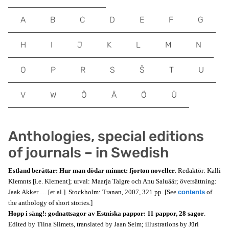
A
B
C
D
E
F
G
H
I
J
K
L
M
N
O
P
R
S
Š
T
U
V
W
Õ
Ä
Ö
Ü
Anthologies, special editions
of journals – in Swedish
Estland berättar: Hur man dödar minnet: fjorton noveller
. Redaktör: Kalli
Klemnts [i.e. Klement]; urval: Maarja Talgre och Anu Saluäär; översättning:
Jaak Akker … [et al.]. Stockholm: Tranan, 2007, 321 pp. [See
contents
of
the anthology of short stories.]
Hopp i säng!: godnattsagor av Estniska pappor: 11 pappor, 28 sagor
.
Edited by Tiina Siimets, translated by Jaan Seim; illustrations by Jüri