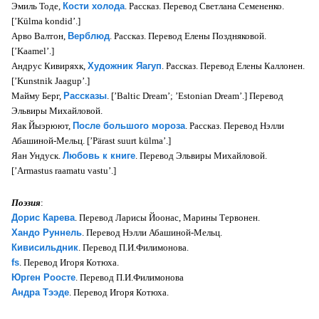
Эмиль Тоде,
Кости холода
. Рассказ. Перевод Светлана Семененко.
[’Külma kondid’.]
Арво Валтон,
Верблюд
. Рассказ. Перевод Елены Поздняковой.
[’Kaamel’.]
Андрус Кивиряхк,
Художник Яагуп
. Рассказ. Перевод Елены Каллонен.
[’Kunstnik Jaagup’.]
Майму Берг,
Рассказы
. [’Baltic Dream’; ’Estonian Dream’.] Перевод
Эльвиры Михайловой.
Яак Йыэрюют,
После большого мороза
. Рассказ. Перевод Нэлли
Абашиной-Мельц. [’Pärast suurt külma’.]
Яан Ундуск.
Любовь к книге
. Перевод Эльвиры Михайловой.
[’Armastus raamatu vastu’.]
Поэзия
:
Дорис Карева
. Перевод Ларисы Йоонас, Марины Тервонен.
Хандо Руннель
. Перевод Нэлли Абашиной-Мельц.
Кивисильдник
. Перевод П.И.Филимонова.
fs
. Перевод Игоря Котюха.
Юрген Роосте
. Перевод П.И.Филимонова
Андра Тээде
. Перевод Игоря Котюха.