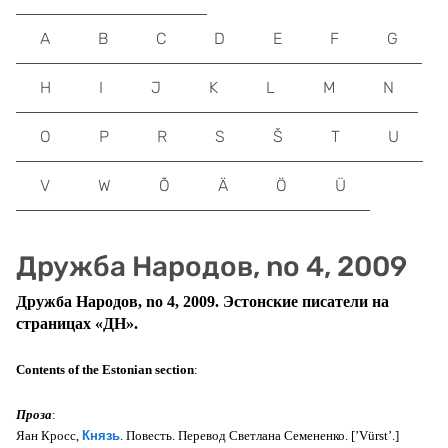
A
B
C
D
E
F
G
H
I
J
K
L
M
N
O
P
R
S
Š
T
U
V
W
Õ
Ä
Ö
Ü
Дружба Народов, no 4, 2009
Дружба Народов, no 4, 2009. Эстонские писатели на
страницах «ДН».
Contents of the Estonian section
:
Проза
:
Яан Кросс,
Князь
. Повесть. Перевод Светлана Семененко. [’Vürst’.]