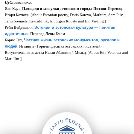
Публицистика
:
Яан Каус,
Площади и закоулки эстонского города Поэзии
. Перевод
Игоря Котюха. [About Estonian poetry, Doris
Kareva, Mathura, Aare Pilv,
Triin Soomets, Kivisildnik, fs, Jürgen Rooste and Elo Viiding.]
Рейн Вейдеманн,
Эстония и эстонская культура — понятия
идентичные
. Перевод Лены Блюм.
Борис Тух,
Частная жизнь эстонских монументов, русалок и
людей
. Из книги «Горячая десятка эстонских писателей».
Вступительная заметка Нэлли Абашиной-Мельц. [About Enn Vetemaa and
Mati Unt.]