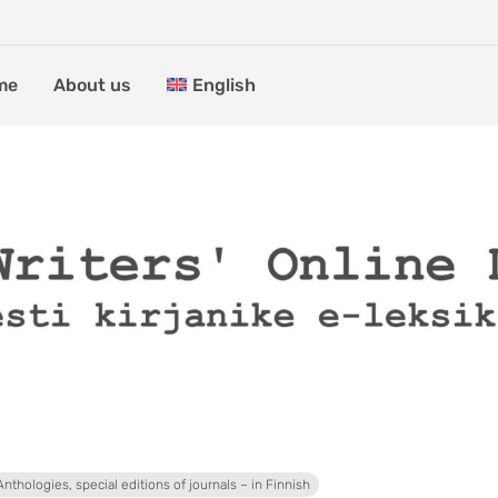
me
About us
English
Anthologies, special editions of journals – in Finnish