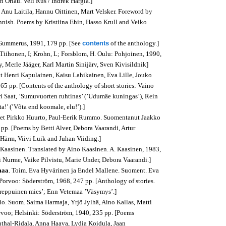
 Orlau. Veli Rus / Indrek Hargla.]
 Anu Laitila, Hannu Oittinen, Mart Velsker. Foreword by
Finnish. Poems by Kristiina Ehin, Hasso Krull and Veiko
 Gummerus, 1991, 179 pp. [See
contents
of the anthology.]
 Tiihonen, I; Krohn, L; Forsblom, H. Oulu: Pohjoinen, 1990,
 Merle Jääger, Karl Martin Sinijärv, Sven Kivisildnik]
ut Henri Kapulainen, Kaisu Lahikainen, Eva Lille, Jouko
5 pp. [Contents of the anthology of short stories: Vaino
Mari Saat, ’Sumuvuorten ruhtinas’ (’Udumäe kuningas’), Rein
a!’ (’Võta end koomale, elu!’).]
eet Pirkko Huurto, Paul-Eerik Rummo. Suomentanut Jaakko
pp. [Poems by Betti Alver, Debora Vaarandi, Artur
Härm, Viivi Luik and Juhan Viiding.]
 Kaasinen. Translated by Aino Kaasinen. A. Kaasinen, 1983,
i Nurme, Vaike Pilvistu, Marie Under, Debora Vaarandi.]
maa
. Toim. Eva Hyvärinen ja Endel Mallene. Suoment. Eva
Porvoo: Söderström, 1968, 247 pp. [Anthology of stories.
reäreppuinen mies’; Enn Vetemaa ’Väsymys’.]
io. Suom. Saima Harmaja, Yrjö Jylhä, Aino Kallas, Matti
orvoo; Helsinki: Söderström, 1940, 235 pp. [Poems
nthal-Ridala, Anna Haava, Lydia Koidula, Jaan