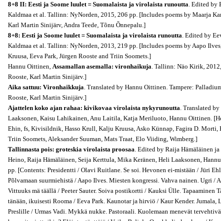
8+8 II: Eesti ja Soome luulet = Suomalaista ja virolaista runoutta
. Edited by 
Kaldmaa et al. Tallinn: NyNorden, 2015, 206 pp. [Includes poems by Maarja Ka
Karl Martin Sinijärv, Andra Teede, Tõnu Õnnepalu.]
8+8: Eesti ja Soome luulet = Suomalaista ja virolaista runoutta
. Edited by Ee
Kaldmaa et al. Tallinn: NyNorden, 2013, 219 pp. [Includes poems by Aapo Ilves
Kruusa, Eeva Park, Jürgen Rooste and Triin Soomets.]
Hannu Oittinen,
Assamallan asemalla: vironhaikuja
. Tallinn: Näo Kirik, 201
Rooste, Karl Martin Sinijärv.]
Aika sattuu: Vironhaikkuja
. Translated by Hannu Oittinen. Tampere: Palladiu
Rooste, Karl Martin Sinijärv.]
Ajattelen koko ajan rahaa: kivikovaa virolaista nykyrunoutta
. Translated by
Laaksonen, Kaisu Lahikainen, Anu Laitila, Katja Meriluoto, Hannu Oittinen. [H
Ehin, fs, Kivisildnik, Hasso Krull, Kalju Kruusa, Asko Künnap, Fagira D. Morti, 
Triin Soomets, Aleksander Suuman, Mats Traat, Elo Viiding, Wimberg.]
Tallinnasta pois: groteskia virolaista proosaa
.
Edited by Raija Hämäläinen ja 
Heino, Raija Hämäläinen, Seija Kerttula, Mika Keränen, Heli Laaksonen, Hannu
pp. [Contents: Presidentti / Olavi Ruitlane. Se soi. Hevonen ei-mistään / Jüri Eh
Põlvamaan suurmiehistä / Aapo Ilves. Miesten kongressi. Vahva nainen. Ugri / 
Vittuuks mä täällä / Peeter Sauter. Soiva postikortti / Kauksi Ülle. Tapaaminen T
tänään, ikuisesti Rooma / Eeva Park. Kaunotar ja hirviö / Kaur Kender. Jumala, 
Preslille / Urmas Vadi. Mykkä nukke. Pastoraali. Kuolemaan menevät tervehtivä