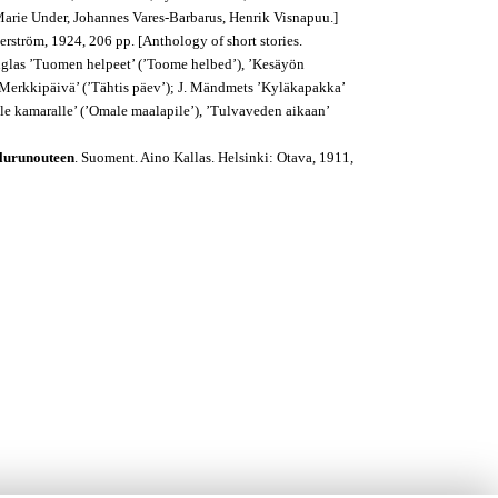
 Marie Under, Johannes Vares-Barbarus, Henrik Visnapuu.]
erström, 1924, 206 pp. [Anthology of short stories.
Tuglas ’Tuomen helpeet’ (’Toome helbed’), ’Kesäyön
 ’Merkkipäivä’ (’Tähtis päev’); J. Mändmets ’Kyläkapakka’
malle kamaralle’ (’Omale maalapile’), ’Tulvaveden aikaan’
ulurunouteen
.
Suoment. Aino Kallas. Helsinki: Otava, 1911,