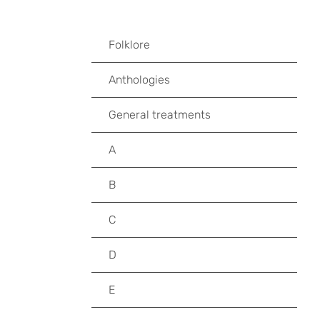
Folklore
Anthologies
General treatments
A
B
C
D
E