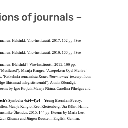
ions of journals –
manen. Helsinki: Viro-instituutti, 2017, 152 pp. [See
manen. Helsinki: Viro-instituutti, 2016, 160 pp. [See
manen. [Helsinki]: Viro-instituutti, 2015, 166 pp.
 ’Mesilased’);
Maarja Kangro, ’Atropoksen Opel Meriva’
ov, ’Katkelmia romaanista
Kourallinen tomua
’ (excerpt from
Kõige lihtsamad märgisüsteemid’); Armin Kõomägi,
Poems by Igor Kotjuh, Maarja Pärtna, Carolina Pihelgas and
tch´s Symbols: 4x(4+4)x4 = Young Estonian Poetry
.
ullen, Maarja Kangro, Reet Klettenberg, Uta Kührt, Hannu
kunstnike Ühendus, 2015, 144 pp. [Poems by Maria Lee,
Kaur Riismaa and Jürgen Rooste in English, German,