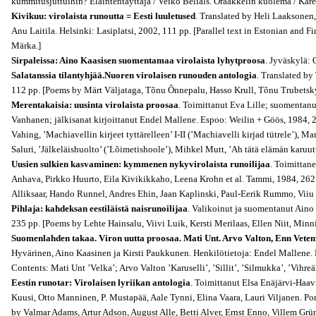
kummitusjuttuihin? Eläintentäyttäjä / Veiko Belials. Oraakkelin kuolema / Karen
Kivikuu: virolaista runoutta = Eesti luuletused
. Translated by Heli Laaksonen,
Anu Laitila. Helsinki: Lasiplatsi, 2002, 111 pp. [Parallel text in Estonian and 
Märka.]
Sirpaleissa: Aino Kaasisen suomentamaa virolaista lyhytproosa
. Jyväskylä:
Salatanssia tilantyhjää.Nuoren virolaisen runouden antologia
. Translated by
112 pp. [Poems by Märt Väljataga, Tõnu Õnnepalu, Hasso Krull, Tõnu Trubetsky,
Merentakaisia: uusinta virolaista proosaa
. Toimittanut Eva Lille; suomentan
Vanhanen; jälkisanat kirjoittanut Endel Mallene. Espoo: Weilin + Göös, 1984, 26
Vahing, ’Machiavellin kirjeet tyttärelleen’ I-II (’Machiavelli kirjad tütrele’), 
Saluri, ’Jälkeläishuolto’ (’Lõimetishoole’), Mihkel Mutt, ’Ah tätä elämän karuutt
Uusien sulkien kasvaminen: kymmenen nykyvirolaista runoilijaa
. Toimittan
Anhava, Pirkko Huurto, Eila Kivikikkaho, Leena Krohn et al. Tammi, 1984, 262 
Alliksaar, Hando Runnel, Andres Ehin, Jaan Kaplinski, Paul-Eerik Rummo, Viiu 
Pihlaja: kahdeksan eestiläistä naisrunoilijaa
. Valikoinut ja suomentanut Aino
235 pp. [Poems by Lehte Hainsalu, Viivi Luik, Kersti Merilaas, Ellen Niit, Minn
Suomenlahden takaa. Viron uutta proosaa. Mati Unt. Arvo Valton, Enn Vete
Hyvärinen, Aino Kaasinen ja Kirsti Paukkunen. Henkilötietoja: Endel Mallene. 
Contents: Mati Unt ’Velka’; Arvo Valton ’Karuselli’, ’Sillit’, ’Silmukka’, ’Vih
Eestin runotar: Virolaisen lyriikan antologia
. Toimittanut Elsa Enäjärvi-Haav
Kuusi, Otto Manninen, P. Mustapää, Aale Tynni, Elina Vaara, Lauri Viljanen. P
by Valmar Adams, Artur Adson, August Alle, Betti Alver, Ernst Enno, Villem Grü