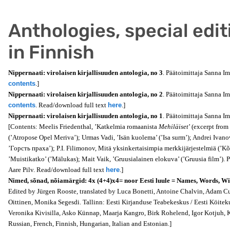
Anthologies, special edit
in Finnish
Nippernaati: virolaisen kirjallisuuden antologia, no 3
. Päätoimittaja Sanna Im
contents
.]
Nippernaati: virolaisen kirjallisuuden antologia, no 2
. Päätoimittaja Sanna Im
contents
. Read/download full text
here
.]
Nippernaati: virolaisen kirjallisuuden antologia, no 1
. Päätoimittaja Sanna Im
[Contents: Meelis Friedenthal, ’Katkelmia romaanista
Mehiläiset
’ (excerpt from
(’Atropose Opel Meriva’); Urmas Vadi, ’Isän kuolema’ (’Isa surm’); Andrei Ivan
’Горсть праха’); P.I. Filimonov, Mitä yksinkertaisimpia merkkijärjestelmiä (’
’Muistikatko’ (’Mälukas); Mait Vaik, ’Gruusialainen elokuva’ (’Gruusia film’). 
Aare Pilv.
Read/download full text
here
.
]
Nimed, sõnad, nõiamärgid: 4x (4+4)x4= noor Eesti luule = Names, Words, Wi
Edited by Jürgen Rooste, translated by Luca Bonetti, Antoine Chalvin, Adam C
Oittinen, Monika Segesdi. Tallinn: Eesti Kirjanduse Teabekeskus / Eesti Köite
Veronika Kivisilla, Asko Künnap, Maarja Kangro, Birk Rohelend, Igor Kotjuh, 
Russian, French, Finnish, Hungarian, Italian and Estonian.]