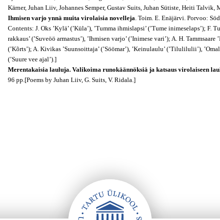
Kärner, Juhan Liiv, Johannes Semper, Gustav Suits, Juhan Sütiste, Heiti Talvik,
Ihmisen varjo ynnä muita virolaisia novelleja
. Toim. E. Enäjärvi. Porvoo: Söd
Contents: J. Oks ’Kylä’ (’Küla’), ’Tumma ihmislapsi’ (’Tume inimeselaps’); F. 
rakkaus’ (’Suveöö armastus’), ’Ihmisen varjo’ (’Inimese vari’); A. H. Tammsaare
(’Kõrts’); A. Kivikas ’Suunsoittaja’ (’Söömar’), ’Keinulaulu’ (’Tilulilulii’), ’O
(’Suure vee ajal’).]
Merentakaisia lauluja. Valikoima runokäännöksiä ja katsaus virolaiseen la
96 pp.[Poems by Juhan Liiv, G. Suits, V. Ridala.]