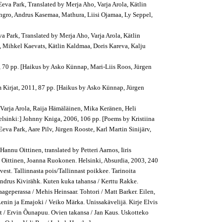
Eeva Park, Translated by Merja Aho, Varja Arola, Kätlin
ngro, Andrus Kasemaa, Mathura, Liisi Ojamaa, Ly Seppel,
va Park, Translated by Merja Aho, Varja Arola, Kätlin
, Mihkel Kaevats, Kätlin Kaldmaa, Doris Kareva, Kalju
2, 70 pp. [Haikus by Asko Künnap, Mari-Liis Roos, Jürgen
m Kirjat, 2011, 87 pp. [Haikus by Asko Künnap, Jürgen
 Varja Arola, Raija Hämäläinen, Mika Keränen, Heli
elsinki:] Johnny Kniga, 2006, 106 pp. [Poems by Kristiina
Eeva Park, Aare Pilv, Jürgen Rooste, Karl Martin Sinijärv,
Hannu Oittinen, t
ranslated by Petteri Aarnos, Iiris
 Oittinen, Joanna Ruokonen. Helsinki, Absurdia, 2003, 240
lvest. Tallinnasta pois/Tallinnast poikkee. Tarinoita
Andrus Kivirähk. Kuten kuka tahansa / Kerttu Rakke.
aageperassa / Mehis Heinsaar. Tohtori / Matt Barker. Eilen,
Lenin ja Emajoki / Veiko Märka. Unissakävelijä. Kirje Elvis
t / Ervin Õunapuu. Ovien takansa / Jan Kaus. Uskotteko