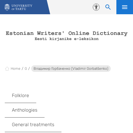
Skip to content
Accessibility
Home
G
Владимир Горбаченко (Vladimir Gorbatšenko)
Folklore
Anthologies
General treatments