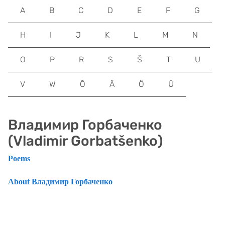
A
B
C
D
E
F
G
H
I
J
K
L
M
N
O
P
R
S
Š
T
U
V
W
Õ
Ä
Ö
Ü
Владимир Горбаченко
(Vladimir Gorbatšenko)
Poems
About Владимир Горбаченко