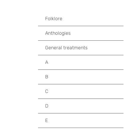
Folklore
Anthologies
General treatments
A
B
C
D
E