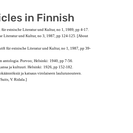
cles in Finnish
ft für estnische Literatur und Kultur, no 1, 1989, pp 4-17.
sche Literatur und Kultur, no 3, 1987, pp 124-125. [About
hrift für estnische Literatur und Kultur, no 1, 1987, pp 39-
kan antologia. Porvoo; Helsinki: 1940, pp 7-56.
 kansa ja kultuuri. Helsinki: 1926, pp 152-182.
nokäännöksiä ja katsaus virolaiseen laulurunouteen.
uits, V. Ridala.]