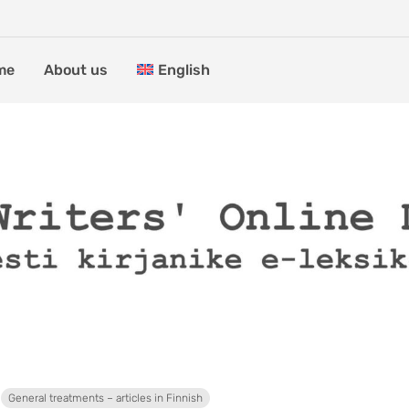
me
About us
English
General treatments – articles in Finnish