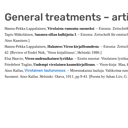
General treatments – arti
Hannu-Pekka Lappalainen,
Virolaista runoutta suomeksi
. – Estonia: Zeitschri
Tapio Mäkeläinen,
Suomen sillan kulkijoita I
. – Estonia: Zeitschrift für estni
Aino Kaasinen.]
Hannu-Pekka Lappalainen,
Hakuteos Viron kirjallisuudesta
. – Estonia: Zeitsc
42. [Review of Endel Nirk, ‘Viron kirjallisuus’, Helsinki 1986.]
Elsa Haavio,
Viron uudenaikainen lyriikka
. – Eestin runotar: Virolaisen lyrii
Friedebert Tuglas,
Uudempi virolainen kaunokirjallisuus
. – Viron-kirja: Maa,
Aino Kallas,
Virolainen laulurunous
. – Merentakaisia lauluja. Valikoima ru
Suoment. Aino Kallas. Helsinki: Otava, 1911, pp 9-41. [Poems by Juhan Liiv, G. S