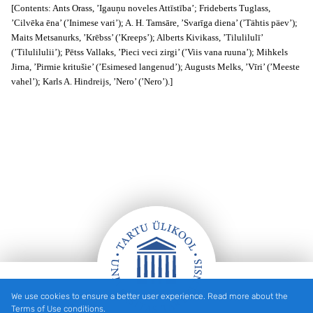
[Contents: Ants Orass, ’Igauņu noveles Attīstība’; Frideberts Tuglass,
’Cilvēka ēna’ (’Inimese vari’); A. H. Tamsāre, ’Svarīga diena’ (’Tähtis päev’);
Maits Metsanurks, ’Krēbss’ (’Kreeps’); Alberts Kivikass, ’Tilulilulī’
(’Tilulilulii’); Pētss Vallaks, ’Pieci veci zirgi’ (’Viis vana ruuna’); Mihkels
Jirna, ’Pirmie kritušie’ (’Esimesed langenud’); Augusts Melks, ’Vīri’ (’Meeste
vahel’); Karls A. Hindreijs, ’Nero’ (’Nero’).]
We use cookies to ensure a better user experience. Read more about the
Footer
Terms of Use conditions.