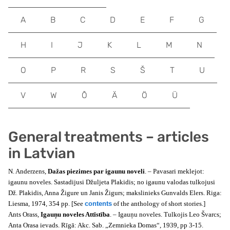
A
B
C
D
E
F
G
H
I
J
K
L
M
N
O
P
R
S
Š
T
U
V
W
Õ
Ä
Ö
Ü
General treatments – articles
in Latvian
N. Anderzens,
Dažas piezimes par igaunu noveli
. – Pavasari meklejot:
igaunu noveles. Sastadijusi Džuljeta Plakidis; no igaunu valodas tulkojusi
Dž. Plakidis, Anna Žigure un Janis Žigurs; makslinieks Gunvalds Elers. Riga:
Liesma, 1974, 354 pp. [See
contents
of the anthology of short stories.]
Ants Orass,
Igauņu noveles Attīstība
. – Igauņu noveles. Tulkojis Leo Švarcs;
Anta Orasa ievads. Rīgā: Akc. Sab. „Zemnieka Domas“, 1939, pp 3-15.