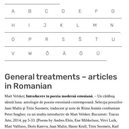
A
B
C
D
E
F
G
H
I
J
K
L
M
N
O
P
R
S
Š
T
U
V
W
Õ
Ä
Ö
Ü
General treatments – articles
in Romanian
Mart Velsker,
Introducere in poezia modernă estoniană
. – Un cărăbuş
sărută luna: antologie de poezie estoniană contemporană. Selecţia poeziilor
Jaan Malin şi Triin Soomets; traducere şi note de Riina Jesmin confruntare
Peter Sragher; cu un studiu introductiv de Mart Velsker. Bucuresti: Tracus
Arte, 2014, pp 5-33. [Poems by Andres Ehin, Ene Mihkelson, Viivi Luik,
Mari Vallisoo, Doris Kareva, Jaan Malin, Hasso Krull, Triin Soomets, Karl