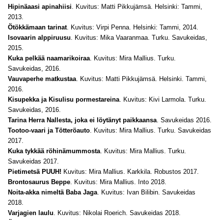
Hipinäaasi apinahiisi
. Kuvitus: Matti Pikkujämsä. Helsinki: Tammi,
2013.
Ötökkämaan tarinat
. Kuvitus: Virpi Penna. Helsinki: Tammi, 2014.
Isovaarin alppiruusu
. Kuvitus: Mika Vaaranmaa. Turku. Savukeidas,
2015.
Kuka pelkää naamarikoiraa
. Kuvitus: Mira Mallius. Turku.
Savukeidas, 2016.
Vauvaperhe matkustaa
. Kuvitus: Matti Pikkujämsä. Helsinki. Tammi,
2016.
Kisupekka ja Kisulisu pormestareina
. Kuvitus: Kivi Larmola. Turku.
Savukeidas, 2016.
Tarina Herra Nallesta, joka ei löytänyt paikkaansa
. Savukeidas 2016.
Tootoo-vaari ja Tötteröauto
. Kuvitus: Mira Mallius. Turku. Savukeidas
2017.
Kuka tykkää röhinämummosta
. Kuvitus: Mira Mallius. Turku.
Savukeidas 2017.
Pietimetsä PUUH!
Kuvitus: Mira Mallius. Karkkila. Robustos 2017.
Brontosaurus Beppe
. Kuvitus: Mira Mallius. Into 2018.
Noita-akka nimeltä Baba Jaga
. Kuvitus: Ivan Bilibin. Savukeidas
2018.
Varjagien laulu
. Kuvitus: Nikolai Roerich. Savukeidas 2018.