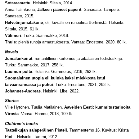
Sotaraamattu
. Helsinki: Siltala, 2014.
Anna Halmkrona,
Jälkeen jääneet paperit
. Sanasato. Tampere:
Sanasato, 2015.
Helvetinjumalakone
, eli, kuvallinen runoelma Berliinistä. Helsinki:
Siltala, 2015, 61 lk.
Välimeri
. Turku: Sammakko, 2018.
Thule
: pieniä runoja armastuksesta. Vantaa: Enostone, 2020. 80 lk.
Novels
Jumalankoirat
: romantillinen kertomus ja aikalaisen todistuskirje.
Turku: Sammakko, 2017, 258 lk.
Luumun polte
. Helsinki: Gummerus, 2019, 262 lk.
Suomalainen utopia eli kuinka kaksi miekkosta istui
taivaanrannassa ja puhui
. Turku: Enostone, 2021, 293 lk.
Johannes-Andreas
. Helsinki: Like, 2022.
Stories
Ville Hytönen, Tuulia Matilainen,
Aaveiden Eesti: kummitustarinoita
Virosta
. Vaasa: Haamu, 2018, 109 lk.
Children’s books
Taatelikujan salaperäinen Pisteli
. Tammenterho 16. Kuvitus: Krista
Partti. Helsinki: Tammi, 2012.