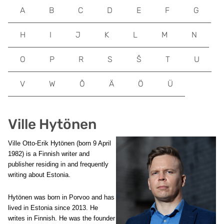
A
B
C
D
E
F
G
H
I
J
K
L
M
N
O
P
R
S
Š
T
U
V
W
Õ
Ä
Ö
Ü
Ville Hytönen
Ville Otto-Erik Hytönen (born 9 April
1982) is a Finnish writer and
publisher residing in and frequently
writing about Estonia.
Hytönen was born in Porvoo and has
lived in Estonia since 2013. He
writes in Finnish. He was the founder