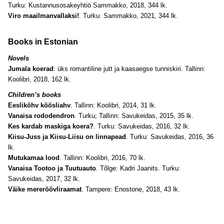
Turku: Kustannusosakeyhtiö Sammakko, 2018, 344 lk.
Viro maailmanvallaksi!
. Turku: Sammakko, 2021, 344 lk.
Books in Estonian
Novels
Jumala koerad
: üks romantiline jutt ja kaasaegse tunniskiri. Tallinn:
Koolibri, 2018, 162 lk.
Children’s books
Eesliköhv köösliahv
. Tallinn: Koolibri, 2014, 31 lk.
Vanaisa rododendron
. Turku; Tallinn: Savukeidas, 2015, 35 lk.
Kes kardab maskiga koera?
. Turku: Savukeidas, 2016, 32 lk.
Kiisu-Juss ja Kiisu-Liisu on linnapead
. Turku: Savukeidas, 2016, 36
lk.
Mutukamaa lood
. Tallinn: Koolibri, 2016, 70 lk.
Vanaisa Tootoo ja Tuutuauto
. Tõlge: Kadri Jaanits. Turku:
Savukeidas, 2017, 32 lk.
Väike mereröövliraamat
. Tampere: Enostone, 2018, 43 lk.