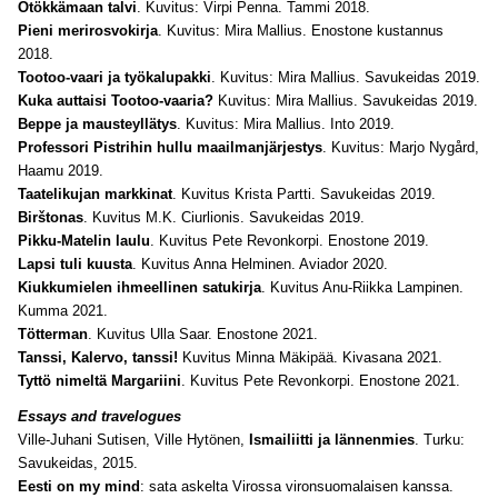
Ötökkämaan talvi
. Kuvitus: Virpi Penna. Tammi 2018.
Pieni merirosvokirja
. Kuvitus: Mira Mallius. Enostone kustannus
2018.
Tootoo-vaari ja työkalupakki
. Kuvitus: Mira Mallius. Savukeidas 2019.
Kuka auttaisi Tootoo-vaaria?
Kuvitus: Mira Mallius. Savukeidas 2019.
Beppe ja mausteyllätys
. Kuvitus: Mira Mallius. Into 2019.
Professori Pistrihin hullu maailmanjärjestys
. Kuvitus: Marjo Nygård,
Haamu 2019.
Taatelikujan markkinat
. Kuvitus Krista Partti. Savukeidas 2019.
Birštonas
. Kuvitus M.K. Ciurlionis. Savukeidas 2019.
Pikku-Matelin laulu
. Kuvitus Pete Revonkorpi. Enostone 2019.
Lapsi tuli kuusta
. Kuvitus Anna Helminen. Aviador 2020.
Kiukkumielen ihmeellinen satukirja
. Kuvitus Anu-Riikka Lampinen.
Kumma 2021.
Tötterman
. Kuvitus Ulla Saar. Enostone 2021.
Tanssi, Kalervo, tanssi!
Kuvitus Minna Mäkipää. Kivasana 2021.
Tyttö nimeltä Margariini
. Kuvitus Pete Revonkorpi. Enostone 2021.
Essays and travelogues
Ville-Juhani Sutisen, Ville Hytönen,
Ismailiitti ja lännenmies
. Turku:
Savukeidas, 2015.
Eesti on my mind
: sata askelta Virossa vironsuomalaisen kanssa.