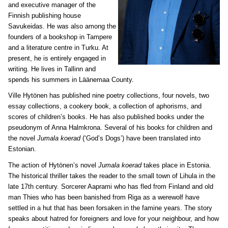
and executive manager of the
Finnish publishing house
Savukeidas. He was also among the
founders of a bookshop in Tampere
and a literature centre in Turku. At
present, he is entirely engaged in
writing. He lives in Tallinn and
spends his summers in Läänemaa County.
Ville Hytönen has published nine poetry collections, four novels, two
essay collections, a cookery book, a collection of aphorisms, and
scores of children’s books. He has also published books under the
pseudonym of Anna Halmkrona. Several of his books for children and
the novel
Jumala koerad
(‘God’s Dogs’) have been translated into
Estonian.
The action of Hytönen’s novel
Jumala koerad
takes place in Estonia.
The historical thriller takes the reader to the small town of Lihula in the
late 17th century. Sorcerer Aaprami who has fled from Finland and old
man Thies who has been banished from Riga as a werewolf have
settled in a hut that has been forsaken in the famine years. The story
speaks about hatred for foreigners and love for your neighbour, and how