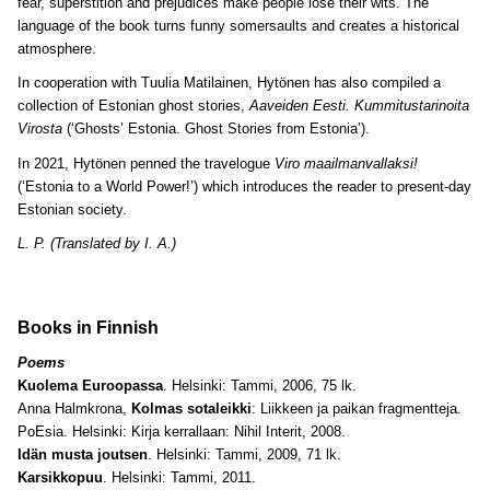
fear, superstition and prejudices make people lose their wits. The
language of the book turns funny somersaults and creates a historical
atmosphere.
In cooperation with Tuulia Matilainen, Hytönen has also compiled a
collection of Estonian ghost stories,
Aaveiden Eesti. Kummitustarinoita
Virosta
(‘Ghosts’ Estonia. Ghost Stories from Estonia’).
In 2021, Hytönen penned the travelogue
Viro maailmanvallaksi!
(‘Estonia to a World Power!’) which introduces the reader to present-day
Estonian society.
L. P.
(Translated by I. A.)
Books in Finnish
Poems
Kuolema Euroopassa
. Helsinki: Tammi, 2006, 75 lk.
Anna Halmkrona,
Kolmas sotaleikki
: Liikkeen ja paikan fragmentteja.
PoEsia. Helsinki: Kirja kerrallaan: Nihil Interit, 2008.
Idän musta joutsen
. Helsinki: Tammi, 2009, 71 lk.
Karsikkopuu
. Helsinki: Tammi, 2011.