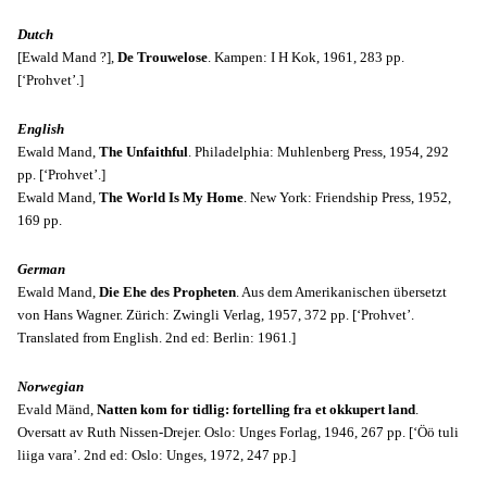
Dutch
[Ewald Mand ?],
De Trouwelose
. Kampen: I H Kok, 1961, 283 pp.
[‘Prohvet’.]
English
Ewald Mand,
The Unfaithful
. Philadelphia: Muhlenberg Press, 1954, 292
pp. [‘Prohvet’.]
Ewald Mand,
The World Is My Home
. New York: Friendship Press, 1952,
169 pp.
German
Ewald Mand,
Die Ehe des Propheten
. Aus dem Amerikanischen übersetzt
von Hans Wagner. Zürich: Zwingli Verlag, 1957, 372 pp. [‘Prohvet’.
Translated from English. 2nd ed: Berlin: 1961.]
Norwegian
Evald Mänd,
Natten kom for tidlig: fortelling fra et okkupert land
.
Oversatt av Ruth Nissen-Drejer. Oslo: Unges Forlag, 1946, 267 pp. [‘Öö tuli
liiga vara’. 2nd ed: Oslo: Unges, 1972, 247 pp.]