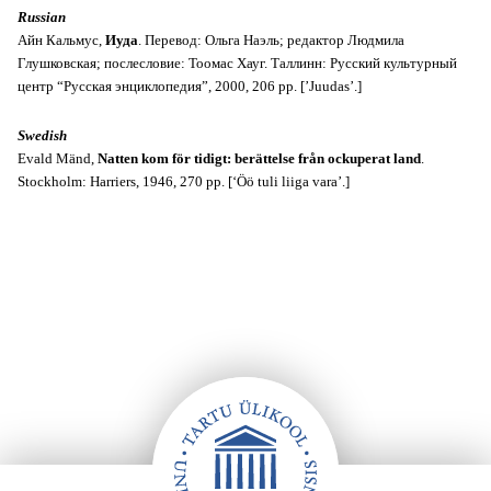
Russian
Айн Кальмус,
Иуда
. Перевод: Ольга Наэль; редактор Людмила
Глушковская; послесловие: Тоомас Хауг. Таллинн: Русский культурный
центр “Русская энциклопедия”, 2000, 206 pp. [’Juudas’.]
Swedish
Evald Mänd,
Natten kom för tidigt: berättelse från ockuperat land
.
Stockholm: Harriers, 1946, 270 pp. [‘Öö tuli liiga vara’.]