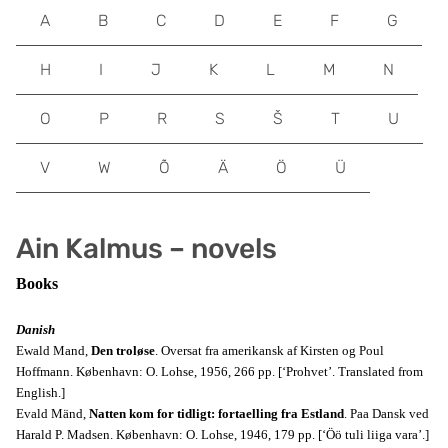
A
B
C
D
E
F
G
H
I
J
K
L
M
N
O
P
R
S
Š
T
U
V
W
Õ
Ä
Ö
Ü
Ain Kalmus – novels
Books
Danish
Ewald Mand,
Den troløse
. Oversat fra amerikansk af Kirsten og Poul
Hoffmann. København: O. Lohse, 1956, 266 pp. [‘Prohvet’.
Translated from
English.
]
Evald Mänd,
Natten kom for tidligt: fortaelling fra Estland
. Paa Dansk ved
Harald P. Madsen. København: O. Lohse, 1946, 179 pp. [‘Öö tuli liiga vara’.]