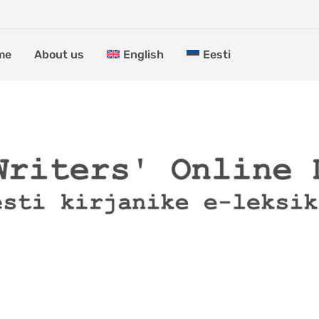
me
About us
English
Eesti