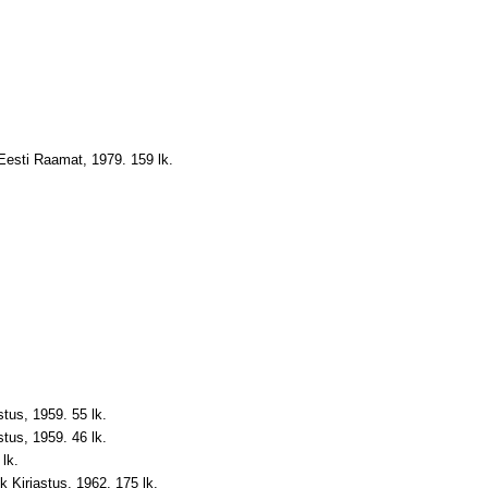
: Eesti Raamat, 1979. 159 lk.
stus, 1959. 55 lk.
stus, 1959. 46 lk.
 lk.
lik Kirjastus, 1962. 175 lk.