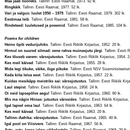
Maa jääb nooreks
. Tallinn: Eesti Raamat, 1973. 92 lk.
Ringkäik
. Tallinn: Eesti Raamat, 1977. 52 lk.
Vari ja valgus: luulet 1950 – 1979
. Tallinn: Eesti Raamat, 1979. 302 lk.
Eestimaa leib
. Tallinn: Eesti Raamat, 1981. 58 lk.
Rindeteed: luuletused ja poeemid
. Tallinn: Eesti Raamat, 1985. 104 lk.
Poems for children
Heino õpib vedurijuhiks
. Tallinn: Eesti Riiklik Kirjastus, 1952. 20 lk.
Hirmul on suured silmad: vene rahva muinasjutu järgi
. Tallinn: Eesti R
Kes tõuseb varem: värssjutustus
. Tallinn: Eesti Riiklik Kirjastus, 1954. 2
Kes meil käivad
. Tallinn: Eesti Riiklik Kirjastus, 1955. 28 lk.
Mida tegi tikuke, väike, õige pikuke
. Tallinn: Eesti NSV Siseministeerium
Keda kiita leiva eest
. Tallinn: Eesti Riiklik Kirjastus, 1957. 22 lk.
Kuidas mesikäpp meistriks sai: värssjutustus
. Tallinn: Eesti Riiklik Kir
Laul stepist
. Tallinn: Eesti Riiklik Kirjastus, 1958. 24 lk.
Oi neid lapsepõlve aegu!
Tallinn: Eesti Riiklik Kirjastus, 1960. 80 lk.
Mis ma nägin Hiinas: jutustus värssides
. Tallinn: Eesti Riiklik Kirjastus
Igal lapsel oma laul
. Tallinn: Eesti Riiklik Kirjastus, 1963. 64 lk.
Kes meil käivad
. Tallinn: Eesti Riiklik Kirjastus, 1963. 20 lk.
Tallinn–Aafrika: värssjutustus
. Tallinn: Eesti Raamat, 1965. 40 lk.
Igal pool on Viisivere
. Tallinn: Eesti Raamat, 1967. 56 lk.
Astu, astu, lapse jalga: väikelastele
. Tallinn: Eesti Raamat, 1968. 29 lk.