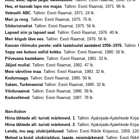
Hea, et kasvab laps me majas
. Tallinn: Eesti Raamat, 1971. 96 lk.
Veteselli ABC
. Tallinn: Eesti Raamat, 1971. 24 lk.
Meri ja roog
. Tallinn: Eesti Raamat, 1975. 75 lk.
Sõdurisinelist
. Tallinn: Eesti Raamat, 1975. 56 lk.
Lapsed siin ja lapsed seal
. Tallinn: Eesti Raamat, 1976. 40 lk.
Meri kiigub läve ees
. Tallinn: Eesti Raamat, 1976. 56 lk.
Kasvan rõõmuks perele: valik lasteluulet aastatest 1956–1976
. Tallinn
Sepp see kutsus sellid kokku
. Tallinn: Eesti Raamat, 1980. 56 lk.
Pilvevana kastekann
. Tallinn: Eesti Raamat, 1981. 32 lk.
Jäljed mullal
. Tallinn: Eesti Raamat, 1982. 47 lk.
Meie värviline maa
. Tallinn: Eesti Raamat, 1983. 32 lk.
Kodumaaga
. Tallinn: Eesti Raamat, 1985. 56 lk.
Salam, Turkmeenia!
Tallinn: Eesti Raamat, 1985. 32 lk.
Võiduraamat
. Tallinn: Eesti Raamat, 1986. 39 lk.
Koduvõtmed
. Tallinn: Eesti Raamat, 1987. 78 lk.
Non-fiction
Hiina tähtede all: turisti märkmeid. 1
. Tallinn: Ajakirjade-Ajalehtede Kirja
Hiina tähtede all: turisti märkmeid. 2
. Tallinn: Ajakirjade-Ajalehtede Kirja
Lenda, mu aeg: olukirjeldused
. Tallinn: Eesti Riiklik Kirjastus, 1959. 120
Mehed ja kivid: olukirjeldusi, laaste, reisimärkmeid
. Tallinn: Eesti Riik