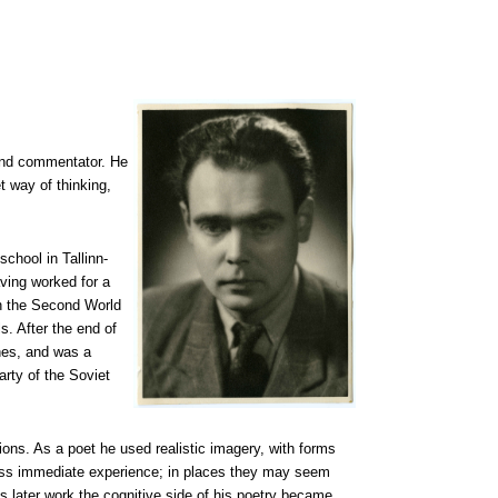
 and commentator. He
t way of thinking,
chool in Tallinn-
ving worked for a
in the Second World
s. After the end of
ines, and was a
rty of the Soviet
ons. As a poet he used realistic imagery, with forms
press immediate experience; in places they may seem
his later work the cognitive side of his poetry became