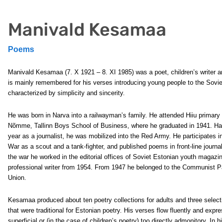
Manivald Kesamaa
Poems
Manivald Kesamaa (7. X 1921 – 8. XI 1985) was a poet, children’s writer
is mainly remembered for his verses introducing young people to the Sovie
characterized by simplicity and sincerity.
He was born in Narva into a railwayman’s family. He attended Hiiu primary s
Nõmme, Tallinn Boys School of Business, where he graduated in 1941. Ha
year as a journalist, he was mobilized into the Red Army. He participates 
War as a scout and a tank-fighter, and published poems in front-line journal
the war he worked in the editorial offices of Soviet Estonian youth magaz
professional writer from 1954. From 1947 he belonged to the Communist Pa
Union.
Kesamaa produced about ten poetry collections for adults and three selecti
that were traditional for Estonian poetry. His verses flow fluently and ex
superficial or (in the case of children’s poetry) too directly admonitory. In 