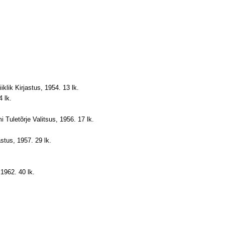
iiklik Kirjastus, 1954. 13 lk.
4 lk.
i Tuletõrje Valitsus, 1956. 17 lk.
jastus, 1957. 29 lk.
, 1962. 40 lk.