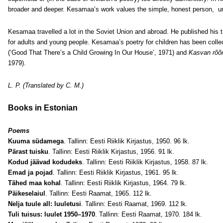
broader and deeper. Kesamaa’s work values the simple, honest person, unp
Kesamaa travelled a lot in the Soviet Union and abroad. He published his t
for adults and young people. Kesamaa’s poetry for children has been coll
(‘Good That There’s a Child Growing In Our House’, 1971) and
Kasvan rõõ
1979).
L. P. (Translated by C. M.)
Books in Estonian
Poems
Kuuma südamega
. Tallinn: Eesti Riiklik Kirjastus, 1950. 96 lk.
Pärast tuisku
. Tallinn: Eesti Riiklik Kirjastus, 1956. 91 lk.
Kodud jäävad kodudeks
. Tallinn: Eesti Riiklik Kirjastus, 1958. 87 lk.
Emad ja pojad
. Tallinn: Eesti Riiklik Kirjastus, 1961. 95 lk.
Tähed maa kohal
. Tallinn: Eesti Riiklik Kirjastus, 1964. 79 lk.
Päikeselaiul
. Tallinn: Eesti Raamat, 1965. 112 lk.
Nelja tuule all: luuletusi
. Tallinn: Eesti Raamat, 1969. 112 lk.
Tuli tuisus: luulet 1950–1970
. Tallinn: Eesti Raamat, 1970. 184 lk.