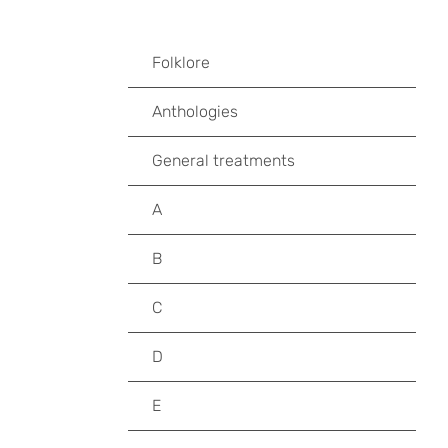
Folklore
Anthologies
General treatments
A
B
C
D
E