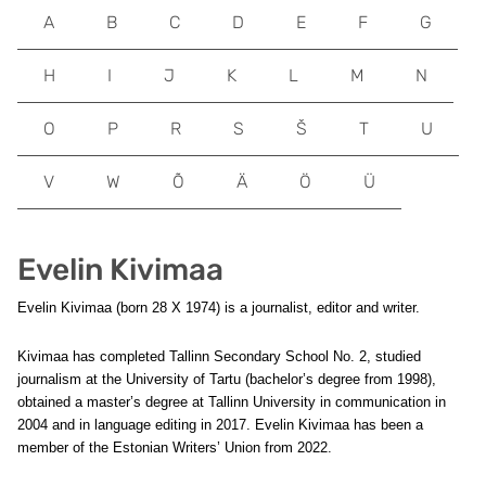
A
B
C
D
E
F
G
H
I
J
K
L
M
N
O
P
R
S
Š
T
U
V
W
Õ
Ä
Ö
Ü
Evelin Kivimaa
Evelin Kivimaa (born 28 X 1974) is a journalist, editor and writer.
Kivimaa has completed Tallinn Secondary School No. 2, studied
journalism at the University of Tartu (bachelor’s degree from 1998),
obtained a master’s degree at Tallinn University in communication in
2004 and in language editing in 2017. Evelin Kivimaa has been a
member of the Estonian Writers’ Union from 2022.