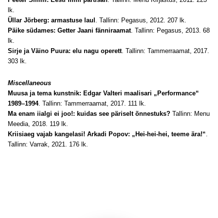
lk.
Üllar Jörberg: armastuse laul
. Tallinn: Pegasus, 2012. 207 lk.
Päike südames: Getter Jaani fänniraamat
. Tallinn: Pegasus, 2013. 68
lk.
Sirje ja Väino Puura: elu nagu operett
. Tallinn: Tammerraamat, 2017.
303 lk.
Miscellaneous
Muusa ja tema kunstnik: Edgar Valteri maalisari „Performance“
1989–1994
. Tallinn: Tammerraamat, 2017. 111 lk.
Ma enam iialgi ei joo!: kuidas see päriselt õnnestuks?
Tallinn: Menu
Meedia, 2018. 119 lk.
Kriisiaeg vajab kangelasi! Arkadi Popov: „Hei-hei-hei, teeme ära!“
.
Tallinn: Varrak, 2021. 176 lk.