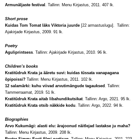
Armunäljaste festival
. Tallinn: Menu Kirjastus, 2011. 407 lk.
Short prose
Kuidas Tom Tomat läks Viktoria juurde
[22 armastuslugu]. Tallinn:
Ajakirjade Kirjastus, 2009. 91 lk.
Poetry
Aguliprintsess
. Tallinn: Ajakirjade Kirjastus, 2010. 96 lk.
Children’s books
Kratitüdruk Krata ja ääretu suvi: kuidas tüssata vanapagana
õpipoissi?
Tallinn: Menu Kirjastus, 2011. 102 lk.
12 salamärki: kuhu viivad arvutimängude tagauksed
. Tallinn:
Tammerraamat, 2019. 51 lk.
Kratitüdruk Krata aitab libahundikutsikat
. Tallinn: Argo, 2021. 95 lk.
Kratitüdruk Krata otsib näkkide kodu
. Tallinn: Argo, 2022. 94 lk.
Biographies
Arvo Kukumägi: alasti elu: ärajoonud näitlejad lastakse ju maha?
Tallinn: Menu Kirjastus, 2009. 208 lk.
Peeter Simm: Eesti filmi partisan
. Tallinn: Menu Kirjastus, 2011. 223