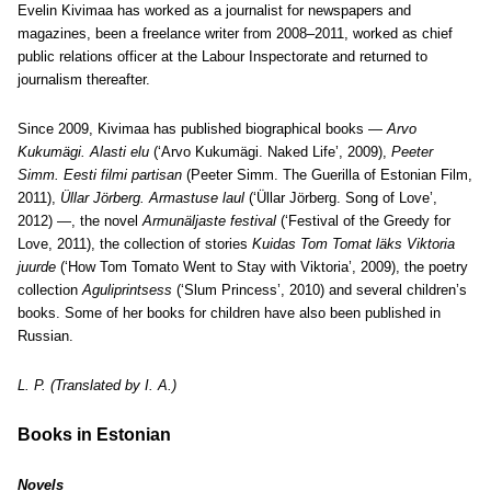
Evelin Kivimaa has worked as a journalist for newspapers and
magazines, been a freelance writer from 2008–2011, worked as chief
public relations officer at the Labour Inspectorate and returned to
journalism thereafter.
Since 2009, Kivimaa has published biographical books —
Arvo
Kukumägi. Alasti elu
(‘Arvo Kukumägi. Naked Life’, 2009),
Peeter
Simm. Eesti filmi partisan
(Peeter Simm. The Guerilla of Estonian Film,
2011),
Üllar Jörberg. Armastuse laul
(‘Üllar Jörberg. Song of Love’,
2012) —, the novel
Armunäljaste festival
(‘Festival of the Greedy for
Love, 2011), the collection of stories
Kuidas Tom Tomat läks Viktoria
juurde
(‘How Tom Tomato Went to Stay with Viktoria’, 2009), the poetry
collection
Aguliprintsess
(‘Slum Princess’, 2010) and several children’s
books. Some of her books for children have also been published in
Russian.
L. P. (Translated by I. A.)
Books in Estonian
Novels