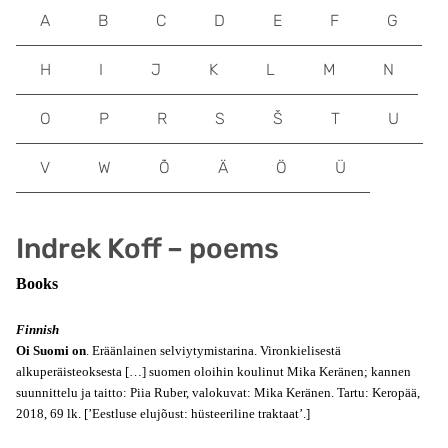
A
B
C
D
E
F
G
H
I
J
K
L
M
N
O
P
R
S
Š
T
U
V
W
Õ
Ä
Ö
Ü
Indrek Koff – poems
Books
Finnish
Oi Suomi on
. Eräänlainen selviytymistarina. Vironkielisestä
alkuperäisteoksesta […] suomen oloihin koulinut Mika Keränen; kannen
suunnittelu ja taitto: Piia Ruber, valokuvat: Mika Keränen. Tartu: Keropää,
2018, 69 lk.
[’Eestluse elujõust: hüsteeriline traktaat’.]