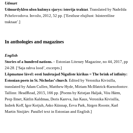
Udmurt
Udmurtlyklen ulon kužmyz sjarys: isterija traktat
. Translated by Nadežda
Pchelovodova. Invožo, 2012, 52 pp. [’Eestluse elujõust: hüsteeriline
traktaat’.]
In anthologies and magazines
English
Stories of a hundred nations.
– Estonian Literary Magazine, no 44, 2017, pp
24-28. [‘Saja rahva lood’, excerpts.]
Lõpmatuse lävel: eesti luuletajad Niguliste kirikus = The brink of infinity:
Estonian poets in St. Nicholas’ church
. Edited by Veronika Kivisilla,
translated by Adam Cullen, Matthew Hyde, Miriam McIlfatrick-Ksenofontov.
Tallinn: HeadRead, 2015, 166 pp. [Poems by Kristjan Haljak, Viiu Härm,
Peep Ilmet, Kätlin Kaldmaa, Doris Kareva, Jan Kaus, Veronika Kivisilla,
Indrek Koff, Igor Kotjuh, Asko Künnap, Eeva Park, Jürgen Rooste, Karl
Martin Sinijärv. Parallel text in Estonian and English.]