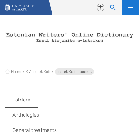
Skip to content
Accessibility
Home
K
Indrek Koff
Indrek Koff – poems
Folklore
Anthologies
General treatments