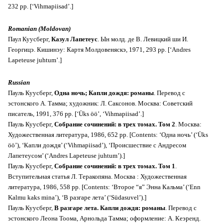
232 pp. [‘Vihmapiisad’.]
Romanian (Moldovan)
Паул Куусберг,
Казул Лапетеус
. Ын молд. де В. Левицкий ши И.
Георгицэ. Кишинэу: Картя Молдовеняскэ, 1971, 293 pp. [‘Andres
Lapeteuse juhtum’.]
Russian
Пауль Куусберг,
Одна ночь; Капли дождя: романы
. Перевод с
эстонского А. Тамма; художник: Л. Саксонов. Москва: Советский
писатель, 1991, 376 pp. [‘Üks öö’, ‘Vihmapiisad’.]
Пауль Куусберг,
Собрание сочинений: в трех томах. Том 2
. Москва:
Художественная литература, 1986, 652 pp. [Contents: ‘Одна ночь’ (‘Üks
öö’), ‘Капли дождя’ (‘Vihmapiisad’), ‘Происшествие с Андресом
Лапетеусом’ (‘Andres Lapeteuse juhtum’).]
Пауль Куусберг,
Собрание сочинений: в трех томах. Том 1
.
Bступительная статья Л. Теракопяна. Москва : Художественная
литература, 1986, 558 pp. [Contents: ‘Второе “я” Энна Кальма’ (‘Enn
Kalmu kaks mina’), ‘В разгаре лета’ (‘Südasuvel’).]
Пауль Куусберг,
В разгаре лета. Капли дождя: романы
. Перевод с
эстонского Леона Тоома, Арнольда Тамма; оформление: А. Кеэренд.