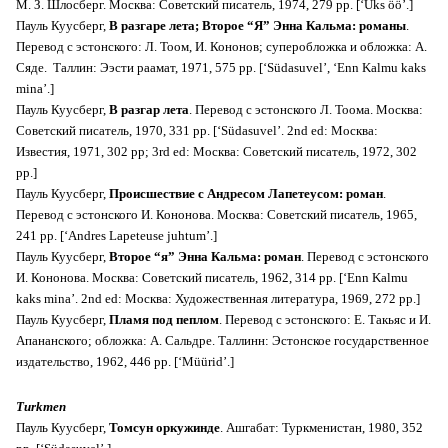
М. З. Шлосберг. Москва: Советский писатель, 1974, 279 pp. [‘Üks öö’.]
Пауль Куусберг,
В разгаре лета; Второе “Я” Энна Кальма: романы
.
Перевод с эстонского: Л. Тоом, И. Кононов; суперобложка и обложка: А.
Сяде. Таллин: Ээсти раамат, 1971, 575 pp. [‘Südasuvel’, ‘Enn Kalmu kaks
mina’.]
Пауль Куусберг,
В разгар лета
. Перевод с эстонского Л. Тоома. Москва:
Советский писатель, 1970, 331 pp. [‘Südasuvel’. 2nd ed:
Москва:
Известия, 1971, 302 pp; 3rd ed: Москва: Советский писатель, 1972, 302
pp.
]
Пауль Куусберг,
Происшествие с Андресом Лапетеусом: роман
.
Перевод с эстонского И. Кононова. Москва: Советский писатель, 1965,
241 pp. [‘Andres Lapeteuse juhtum’.]
Пауль Куусберг,
Второе “я” Энна Кальма: роман
. Перевод с эстонского
И. Кононова. Москва: Советский писатель, 1962, 314 pp. [‘Enn Kalmu
kaks mina’. 2nd ed: Москва: Художественная литература, 1969, 272 pp.]
Пауль Куусберг,
Пламя под пеплом
. Перевод с эстонского: Е. Такьяс и И.
Апананского; обложка: А. Сальдре. Таллинн: Эстонское государственное
издательство, 1962, 446 pp. [‘Müürid’.]
Turkmen
Пауль Куусберг,
Томсун оркужинде
. Ашгабат: Туркменистан, 1980, 352