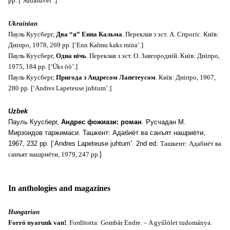
pp. [‘Südasuvel’.]
Ukrainian
Пауль Куусберг,
Два “я” Енна Кальма
. Переклав з эст. А. Спрогiс. Киïв:
Днiпро, 1978, 269 pp. [‘Enn Kalmu kaks mina’.]
Пауль Куусберг,
Одна нiчь
. Переклав з эст. О. Завгороднiй. Киïв: Днiпро,
1975, 184 pp. [‘Üks öö’.]
Пауль Куусберг,
Пригода з Андресом Лапетеусом
. Киïв: Днiпро, 1967,
280 pp. [‘Andres Lapeteuse juhtum’.]
Uzbek
Пауль Куусберг,
Андрес фожиази: роман
. Pусчадан М.
Мирзоидов таржимаси. Ташкент: Адабиëт ва санъят нашриëти,
1967, 232 pp. [‘Andres Lapeteuse juhtum’. 2nd ed:
Ташкент: Адабиëт ва
санъят нашриëти, 1979, 247 pp.
]
In anthologies and magazines
Hungarian
Forró nyarunk van!
.
Fordította: Gombár Endre. – A gyűlölet tudománya.