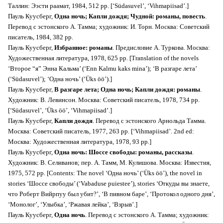
Таллин: Ээсти раамат, 1984, 512 pp. [‘Südasuvel’, ‘Vihmapiisad’.]
Пауль Куусберг,
Одна ночь; Капли дождя; Чудной: романы, повесть
.
Перевод с эстонского А. Тамма; художник: И. Торн. Москва: Советский
писатель, 1984, 382 pp.
Пауль Куусберг,
Избранное: романы
. Предисловие А. Туркова. Москва:
Художественная литература, 1978, 625 pp. [Translation of the novels
‘Второе “я” Энна Кальма’ (‘Enn Kalmu kaks mina’); ‘В разгаре лета’
(‘Südasuvel’); ‘Одна ночь’ (‘Üks öö’).]
Пауль Куусберг,
В разгаре лета; Одна ночь; Капли дождя: романы
.
Xудожник: В. Левинсон. Москва: Советский писатель, 1978, 734 pp.
[‘Südasuvel’, ‘Üks öö’, ‘Vihmapiisad’.]
Пауль Куусберг,
Капли дождя
. Перевод с эстонского Арнольда Тамма.
Москва: Советский писатель, 1977, 263 pp. [‘Vihmapiisad’. 2nd ed:
Москва: Художественная литература, 1978, 93 pp.]
Пауль Куусберг,
Одна ночь: Шоссе свободы: романы, рассказы
.
Xудожник: В. Селиванов; пер. А. Тамм, М. Кулишова. Москва: Известия,
1975, 572 pp. [Contents: The novel ‘Одна ночь’ (‘Üks öö’), the novel in
stories ‘Шоссе свободы’ (‘Vabaduse puiestee’), stories ‘Откуды вы знаете,
что Роберт Вийрпуу был убит?’, ‘В пивном баре’, ‘Протокол одного дня’,
‘Монолог’, ‘Улыбка’, ‘Ржавая лейка’, ‘Взрыв’.]
Пауль Куусберг,
Одна ночь
. Перевод с эстонского А. Тамма; художник: