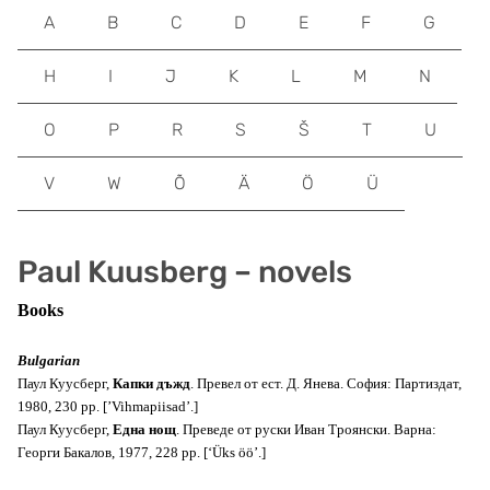
A
B
C
D
E
F
G
H
I
J
K
L
M
N
O
P
R
S
Š
T
U
V
W
Õ
Ä
Ö
Ü
Paul Kuusberg – novels
Books
Bulgarian
Паул Куусберг,
Капки дъжд
. Превел от ест. Д. Янева. София: Партиздат,
1980, 230 pp. [’Vihmapiisad’.]
Паул Куусберг,
Една нощ
. Преведе от руски Иван Троянски. Варна:
Георги Бакалов, 1977, 228 pp. [‘Üks öö’.]