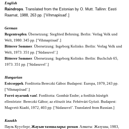
English
Raindrops
. Translated from the Estonian by O. Mutt. Tallinn: Eesti
Raamat, 1988, 263 pp. [‘Vihmapiisad’.]
German
Regentropfen
. Übersetzung: Siegfried Behrsing. Berlin: Verlag Volk und
Welt, 1980. 345 pp. [‘Vihmapiisad’.]
Bitterer Sommer
. Übersetzung: Ingeborg Kolinko. Berlin: Verlag Volk und
Welt, 1973. 351 pp. [‘Südasuvel’.]
Bitterer Sommer
. Übersetzung: Ingeborg Kolinko. Berlin: Buchclub 65,
1973. 351 pp. [‘Südasuvel’.]
Hungarian
Esöcseppek
. Forditotta Bereczki Gábor. Budapest: Europa, 1979, 243 pp.
[‘Vihmapiisad’.]
Forró nyarunk van!
. Fordította: Gombár Endre; a fordítás hüségét
ellenörizte: Bereczki Gábor; az elöszót írta: Fehérvári Gyözö. Budapest:
Magvetö Kiadó, 1972, 403 pp. [‘Südasuvel’. Translated from Russian.]
Kazakh
Пауль Куусберг,
Жауын тамшалары: роман
. Алматы: Жазушы, 1983,