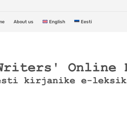
me
About us
English
Eesti