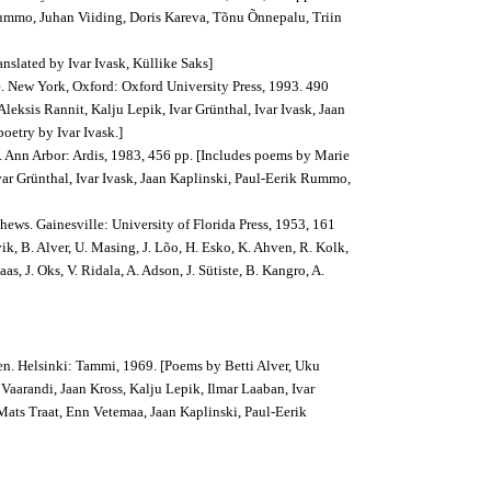
 Rummo, Juhan Viiding, Doris Kareva, Tõnu Õnnepalu, Triin
anslated by Ivar Ivask, Küllike Saks]
 New York, Oxford: Oxford University Press, 1993. 490
eksis Rannit, Kalju Lepik, Ivar Grünthal, Ivar Ivask, Jaan
oetry by Ivar Ivask.]
 Ann Arbor: Ardis, 1983, 456 pp. [Includes poems by Marie
var Grünthal, Ivar Ivask, Jaan Kaplinski, Paul-Eerik Rummo,
hews. Gainesville: University of Florida Press, 1953, 161
k, B. Alver, U. Masing, J. Lõo, H. Esko, K. Ahven, R. Kolk,
aas, J. Oks, V. Ridala, A. Adson, J. Sütiste, B. Kangro, A.
en. Helsinki: Tammi, 1969. [Poems by Betti Alver, Uku
aarandi, Jaan Kross, Kalju Lepik, Ilmar Laaban, Ivar
Mats Traat, Enn Vetemaa, Jaan Kaplinski, Paul-Eerik