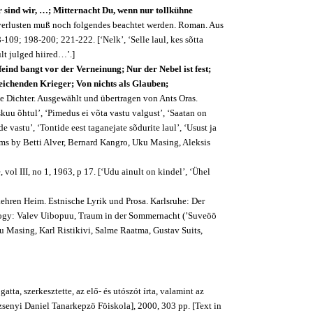
r sind wir, …; Mitternacht Du, wenn nur tollkühne
dverlusten muß noch folgendes beachtet werden. Roman. Aus
9; 198-200; 221-222. [‘Nelk’, ‘Selle laul, kes sõtta
ult julged hiired…’.]
eind bangt vor der Verneinung; Nur der Nebel ist fest;
ichenden Krieger; Von nichts als Glauben;
he Dichter. Ausgewählt und übertragen von Ants Oras.
kuu õhtul’, ‘Pimedus ei võta vastu valgust’, ‘Saatan on
de vastu’, ‘Tontide eest taganejate sõdurite laul’, ‘Usust ja
ms by Betti Alver, Bernard Kangro, Uku Masing, Aleksis
 vol III, no 1, 1963, p 17. [‘Udu ainult on kindel’, ‘Ühel
ehren Heim. Estnische Lyrik und Prosa. Karlsruhe: Der
logy: Valev Uibopuu, Traum in der Sommernacht (’Suveöö
 Masing, Karl Ristikivi, Salme Raatma, Gustav Suits,
gatta, szerkesztette, az elő- és utószót írta, valamint az
zsenyi Daniel Tanarkepzö Föiskola], 2000, 303 pp. [Text in