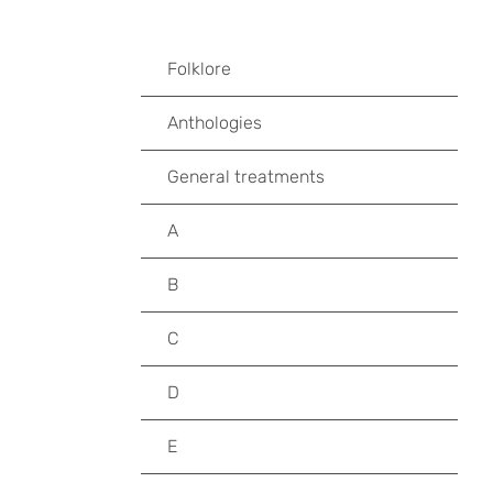
Folklore
Anthologies
General treatments
A
B
C
D
E