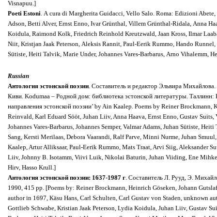
Visnapuu.]
Poeti Estoni
. A cura di Margherita Guidacci, Vello Salo. Roma: Edizioni Abete
Adson, Betti Alver, Ernst Enno, Ivar Grünthal, Villem Grünthal-Ridala, Anna Ha
Koidula, Raimond Kolk, Friedrich Reinhold Kreutzwald, Jaan Kross, Ilmar Laaba
Niit, Kristjan Jaak Peterson, Aleksis Rannit, Paul-Eerik Rummo, Hando Runnel,
Sütiste, Heiti Talvik, Marie Under, Johannes Vares-Barbarus, Arno Vihalemm, H
Russian
Антология эстонской поэзии
. Cоставитель и редактор Эльвира Михайлова. A
Киви. Kodumaa – Родной дом: библиотека эстонской литературы. Таллинн: KP
направления эстонской поэзии’ by Ain Kaalep. Poems by Reiner Brockmann, Käs
Reinvald, Karl Eduard Sööt, Juhan Liiv, Anna Haava, Ernst Enno, Gustav Suits,
Johannes Vares-Barbarus, Johannes Semper, Valmar Adams, Juhan Sütiste, Heiti 
Sang, Kersti Merilaas, Debora Vaarandi, Ralf Parve, Minni Nurme, Juhan Smuul, 
Kaalep, Artur Alliksaar, Paul-Eerik Rummo, Mats Traat, Arvi Siig, Aleksander
Liiv, Johnny B. Isotamm, Viivi Luik, Nikolai Baturin, Juhan Viiding, Ene Mihke
Hirv, Hasso Krull.]
Антология эстонской поэзии: 1637-1987 г
. Составитель Л. Рууд, Э. Михайл
1990, 415 pp. [Poems by: Reiner Brockmann, Heinrich Göseken, Johann Gutsla
author in 1697, Käsu Hans, Carl Schulten, Carl Gustav von Staden, unknown au
Gottlieb Schwabe, Kristian Jaak Peterson, Lydia Koidula, Juhan Liiv, Gustav Su