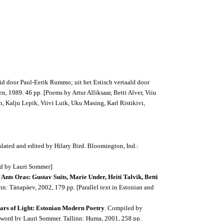
id door Paul-Eerik Rummo; uit het Estisch vertaald door
, 1989. 46 pp. [Poems by Artur Alliksaar, Betti Alver, Viiu
, Kalju Lepik, Viivi Luik, Uku Masing, Karl Ristikivi,
nslated and edited by Hilary Bird. Bloomington, Ind.:
ed by Lauri Sommer]
f Ants Oras: Gustav Suits, Marie Under, Heiti Talvik, Betti
nn: Tänapäev, 2002, 179 pp. [Parallel text in Estonian and
Oars of Light: Estonian Modern Poetry
. Compiled by
eword by Lauri Sommer. Tallinn: Huma, 2001, 258 pp.