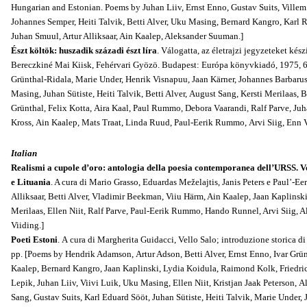
Hungarian and Estonian. Poems by Juhan Liiv, Ernst Enno, Gustav Suits, Villem
Johannes Semper, Heiti Talvik, Betti Alver, Uku Masing, Bernard Kangro, Karl Ri
Juhan Smuul, Artur Alliksaar, Ain Kaalep, Aleksander Suuman.]
Észt költök: huszadik századi észt líra
. Válogatta, az életrajzi jegyzeteket ké
Bereczkiné Mai Kiisk, Fehérvari Gyözö. Budapest: Európa könyvkiadó, 1975, 6
Grünthal-Ridala, Marie Under, Henrik Visnapuu, Jaan Kärner, Johannes Barbaru
Masing, Juhan Sütiste, Heiti Talvik, Betti Alver, August Sang, Kersti Merilaas,
Grünthal, Felix Kotta, Aira Kaal, Paul Rummo, Debora Vaarandi, Ralf Parve, Ju
Kross, Ain Kaalep, Mats Traat, Linda Ruud, Paul-Eerik Rummo, Arvi Siig, Enn
Italian
Realismi a cupole d’oro: antologia della poesia contemporanea dell’URSS. Vol 
e Lituania
. A cura di Mario Grasso, Eduardas Meželajtis, Janis Peters e Paul’-
Alliksaar, Betti Alver, Vladimir Beekman, Viiu Härm, Ain Kaalep, Jaan Kaplinski
Merilaas, Ellen Niit, Ralf Parve, Paul-Eerik Rummo, Hando Runnel, Arvi Siig, 
Viiding.]
Poeti Estoni
. A cura di Margherita Guidacci, Vello Salo; introduzione storica d
pp. [Poems by Hendrik Adamson, Artur Adson, Betti Alver, Ernst Enno, Ivar Grü
Kaalep, Bernard Kangro, Jaan Kaplinski, Lydia Koidula, Raimond Kolk, Friedri
Lepik, Juhan Liiv, Viivi Luik, Uku Masing, Ellen Niit, Kristjan Jaak Peterson
Sang, Gustav Suits, Karl Eduard Sööt, Juhan Sütiste, Heiti Talvik, Marie Under