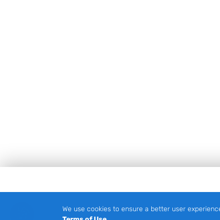
Footer
We use cookies to ensure a better user experienc
Terms of Use