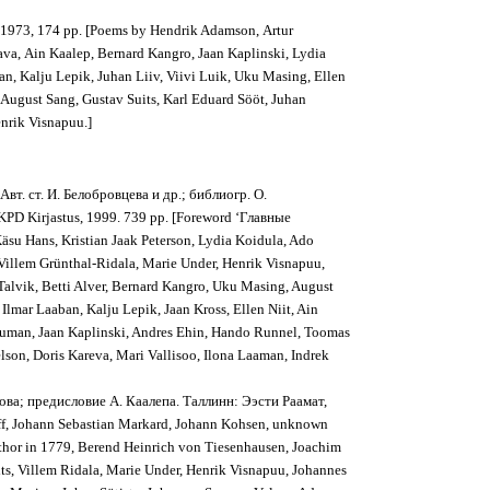
, 1973, 174 pp. [Poems by Hendrik Adamson, Artur
ava, Ain Kaalep, Bernard Kangro, Jaan Kaplinski, Lydia
n, Kalju Lepik, Juhan Liiv, Viivi Luik, Uku Masing, Ellen
 August Sang, Gustav Suits, Karl Eduard Sööt, Juhan
enrik Visnapuu.]
вт. ст. И. Белобровцева и др.; библиогр. О.
D Kirjastus, 1999. 739 pp. [Foreword ‘Главные
u Hans, Kristian Jaak Peterson, Lydia Koidula, Ado
 Villem Grünthal-Ridala, Marie Under, Henrik Visnapuu,
Talvik, Betti Alver, Bernard Kangro, Uku Masing, August
Ilmar Laaban, Kalju Lepik, Jaan Kross, Ellen Niit, Ain
 Suuman, Jaan Kaplinski, Andres Ehin, Hando Runnel, Toomas
lson, Doris Kareva, Mari Vallisoo, Ilona Laaman, Indrek
ова; предисловие А. Каалепа. Таллинн: Ээсти Раамат,
ff, Johann Sebastian Markard, Johann Kohsen, unknown
thor in 1779, Berend Heinrich von Tiesenhausen, Joachim
its, Villem Ridala, Marie Under, Henrik Visnapuu, Johannes