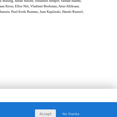
Uku Masing, Juhan Sütiste, Johannes Semper, Valmar Adams,
an Kross, Ellen Niit, Vladimir Beekman, Artur Alliksaar,
 Baturin, Paul-Eerik Rummo, Jaan Kaplinski, Hando Runnel,
Accept
No thanks