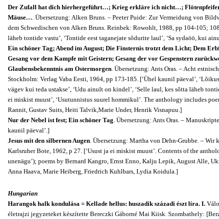
Der Zufall hat dich hierhergeführt…; Krieg erkläre ich nicht…; Flötenpfeife
Mäuse…
. Übersetzung: Alken Bruns. – Peeter Puide: Zur Vermeidung von Bil
dem Schwedischen von Alken Bruns. Reinbek: Rowohlt, 1988, pp 104-105; 108-10
läheb tontide vastu’, ‘Tontide eest taganejate sõdurite laul’, ‘Sa sydaöö, kui ain
Ein schöner Tag; Abend im August; Die Finsternis trotzt dem Licht; Dem Erbf
Gesang vor dem Kampfe mit Geistern; Gesang der vor Gespenstern zurückwe
Glaubensbekenntnis am Ostermorgen
. Übersetzung: Ants Oras. – Acht estnisc
Stockholm: Verlag Vaba Eesti, 1964, pp 173-185. [‘Ühel kaunil päeval’, ‘Lõikus
vägev kui teda ustakse’, ‘Udu ainult on kindel’, ‘Selle laul, kes sõtta läheb tonti
ei miskist muust’, ‘Usutunnistus suurel hommikul’. The anthology includes p
oe
Rannit, Gustav Suits, Heiti Talvik,Marie Under, Henrik Visnapuu.]
Nur der Nebel ist fest; Ein schöner Tag
. Übersetzung: Ants Oras. – Manuskripte,
kaunil päeval’.]
Jesus mit den silbernen Augen
. Übersetzung: Martha von Dehn-Grubbe. – Wir k
Karlsruher Bote, 1962, p 27. [‘Usust ja ei miskist muust’.
Contents of the antho
unenägu’); poems by Bernard Kangro, Ernst Enno, Kalju Lepik, August Alle, Uku
Anna Haava, Marie Heiberg, Friedrich Kuhlbars, Lydia Koidula.]
Hungarian
Harangok halk kondulása = Kellade hellus: huszadik századi észt líra. I.
Válo
életrajzi jegyzeteket készítette Bereczki Gáborné Mai Kiisk. Szombathely: [Ber