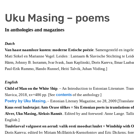
Uku Masing – poems
In anthologies and magazines
Dutch
Van haast naamloze kusten: moderne Estische poëzie
. Samengesteld en ingele
Mati Sirkel en Marianne Vogel. Leiden : Lantaarn & Slavische Stichting te Leiden
Härm, Johnny B. Isotamm, Ivar Ivask, Jaan Kaplinski, Doris Kareva, Ilmar Laaban
Paul-Erik Rummo, Hando Runnel, Heiti Talvik, Juhan Viiding.]
English
Child of Man on the White Ship
. – An Introduction to Estonian Literature. Tra
Slavica, 2018, xv+486 pp. [See
contents
of the anthology.]
Poetry by Uku Masing
.
– Estonian Literary Magazine, no 28, 2009.[Translat
Kuus eesti luuletajat: Ants Orase tõlkes = Six Estonian poets in translations o
Alver, Uku Masing, Aleksis Rannit
.. Edited by and foreword: Anne Lange. Talli
English.]
Tuulelaeval valgusest on aerud: valik eesti moodsat luulet = Windship with 
Doris Kareva; edited by Miriam McIlfatrick-Ksenofontov and Eric Dickens; for