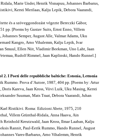
 Ridala, Marie Under, Henrik Visnapuu, Johannes Barbarus,
stikivi, Kersti Merilaas, Kalju Lepik, Debora Vaarandi,
szítette és a szöveggondozást végezte Bereczki Gábor,
51 pp. [Poems by Gustav Suits, Ernst Enno, Villem
s, Johannes Semper, August Alle, Valmar Adams, Uku
 Bernard Kangro, Arno Vihalemm, Kalju Lepik, Ivar
han Smuul, Ellen Niit, Vladimir Beekman, Uno Laht, Jaan
 Vetemaa, Rudolf Rimmel, Jaan Kaplinski, Hando Runnel.]
2. I Poeti delle repubbliche baltiche: Estonia, Lettonia
Eerik Rummo. Prova d’Autore, 1987, 404 pp. [Poems by: Artur
, Doris Kareva, Jaan Kross, Viivi Luik, Uku Masing, Kersti
Aleksander Suuman, Mats Traat, Debora Vaarandi, Juhan
i Karl Ristikivi. Roma: Edizioni Abete, 1975, 210
nthal, Villem Grünthal-Ridala, Anna Haava, Ain
ch Reinhold Kreutzwald, Jaan Kross, Ilmar Laaban, Kalju
, Aleksis Rannit, Paul-Eerik Rummo, Hando Runnel, August
, Johannes Vares-Barbarus, Arno Vihalemm, Henrik