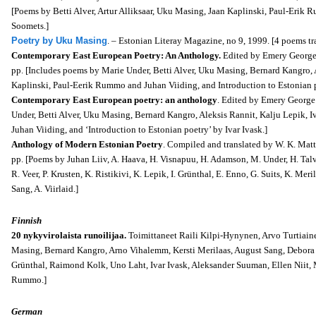
[Poems by Betti Alver, Artur Alliksaar, Uku Masing, Jaan Kaplinski, Paul-Erik
Soomets.]
Poetry by Uku Masing
. – Estonian Literay Magazine, no 9, 1999. [4 poems tr
Contemporary East European Poetry: An Anthology.
Edited by Emery George.
pp. [Includes poems by Marie Under, Betti Alver, Uku Masing, Bernard Kangro, Al
Kaplinski, Paul-Eerik Rummo and Juhan Viiding, and Introduction to Estonian p
Contemporary East European poetry: an anthology
. Edited by Emery George.
Under, Betti Alver, Uku Masing, Bernard Kangro, Aleksis Rannit, Kalju Lepik, I
Juhan Viiding, and ‘Introduction to Estonian poetry’ by Ivar Ivask.]
Anthology of Modern Estonian Poetry
. Compiled and translated by W. K. Matt
pp. [Poems by Juhan Liiv, A. Haava, H. Visnapuu, H. Adamson, M. Under, H. Talvi
R. Veer, P. Krusten, K. Ristikivi, K. Lepik, I. Grünthal, E. Enno, G. Suits, K. Meril
Sang, A. Viirlaid.]
Finnish
20 nykyvirolaista runoilijaa.
Toimittaneet Raili Kilpi-Hynynen, Arvo Turtiain
Masing, Bernard Kangro, Arno Vihalemm, Kersti Merilaas, August Sang, Debora V
Grünthal, Raimond Kolk, Uno Laht, Ivar Ivask, Aleksander Suuman, Ellen Niit, 
Rummo.]
German