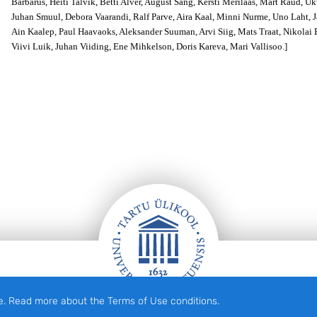
Barbarus, Heiti Talvik, Betti Alver, August Sang, Kersti Merilaas, Mart Raud, 
Juhan Smuul, Debora Vaarandi, Ralf Parve, Aira Kaal, Minni Nurme, Uno Laht, Ja
Ain Kaalep, Paul Haavaoks, Aleksander Suuman, Arvi Siig, Mats Traat, Nikolai
Viivi Luik, Juhan Viiding, Ene Mihkelson, Doris Kareva, Mari Vallisoo.]
e. Read more about the Terms of Use conditions.