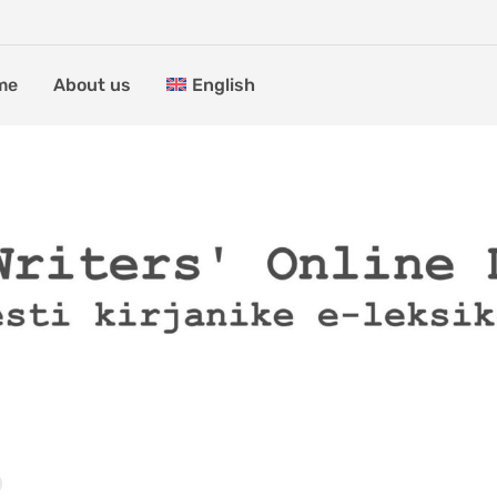
me
About us
English