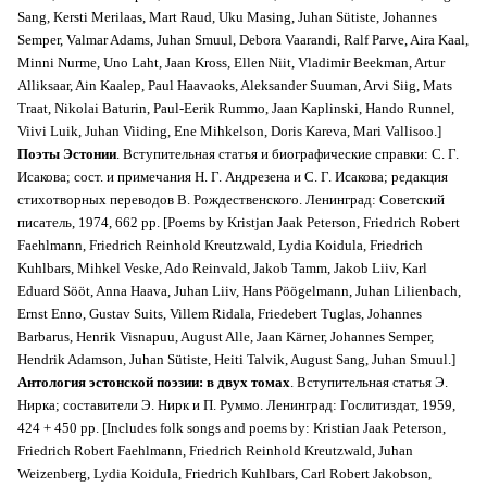
Sang, Kersti Merilaas, Mart Raud, Uku Masing, Juhan Sütiste, Johannes
Semper, Valmar Adams, Juhan Smuul, Debora Vaarandi, Ralf Parve, Aira Kaal,
Minni Nurme, Uno Laht, Jaan Kross, Ellen Niit, Vladimir Beekman, Artur
Alliksaar, Ain Kaalep, Paul Haavaoks, Aleksander Suuman, Arvi Siig, Mats
Traat, Nikolai Baturin, Paul-Eerik Rummo, Jaan Kaplinski, Hando Runnel,
Viivi Luik, Juhan Viiding, Ene Mihkelson, Doris Kareva, Mari Vallisoo.]
Поэты Эстонии
. Вступительная статья и биографические справки: С. Г.
Исакова; сост. и примечания Н. Г. Андрезена и С. Г. Исакова; редакция
стихотворных переводов В. Рождественского. Ленинград: Советский
писатель, 1974, 662 pp. [Poems by Kristjan Jaak Peterson, Friedrich Robert
Faehlmann, Friedrich Reinhold Kreutzwald, Lydia Koidula, Friedrich
Kuhlbars, Mihkel Veske, Ado Reinvald, Jakob Tamm, Jakob Liiv, Karl
Eduard Sööt, Anna Haava, Juhan Liiv, Hans Pöögelmann, Juhan Lilienbach,
Ernst Enno, Gustav Suits, Villem Ridala, Friedebert Tuglas, Johannes
Barbarus, Henrik Visnapuu, August Alle, Jaan Kärner, Johannes Semper,
Hendrik Adamson, Juhan Sütiste, Heiti Talvik, August Sang, Juhan Smuul.]
Антология эстонской поэзии: в двух томах
. Вступительная статья Э.
Нирка; составители Э. Нирк и П. Руммо. Ленинград: Гослитиздат, 1959,
424 + 450 pp. [Includes folk songs and poems by: Kristian Jaak Peterson,
Friedrich Robert Faehlmann, Friedrich Reinhold Kreutzwald, Juhan
Weizenberg, Lydia Koidula, Friedrich Kuhlbars, Carl Robert Jakobson,