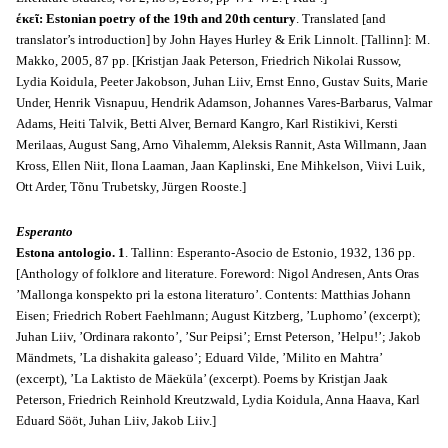
έκεῖ: Estonian poetry of the 19th and 20th century
. Translated [and
translator’s introduction] by John Hayes Hurley & Erik Linnolt. [Tallinn]: M.
Makko, 2005, 87 pp. [Kristjan Jaak Peterson, Friedrich Nikolai Russow,
Lydia Koidula, Peeter Jakobson, Juhan Liiv, Ernst Enno, Gustav Suits, Marie
Under, Henrik Visnapuu, Hendrik Adamson, Johannes Vares-Barbarus, Valmar
Adams, Heiti Talvik, Betti Alver, Bernard Kangro, Karl Ristikivi, Kersti
Merilaas, August Sang, Arno Vihalemm, Aleksis Rannit, Asta Willmann, Jaan
Kross, Ellen Niit, Ilona Laaman, Jaan Kaplinski, Ene Mihkelson, Viivi Luik,
Ott Arder, Tõnu Trubetsky, Jürgen Rooste.]
Esperanto
Estona antologio. 1
. Tallinn: Esperanto-Asocio de Estonio, 1932, 136 pp.
[Anthology of folklore and literature. Foreword: Nigol Andresen, Ants Oras
’Mallonga konspekto pri la estona literaturo’. Contents: Matthias Johann
Eisen; Friedrich Robert Faehlmann; August Kitzberg, ’Luphomo’ (excerpt);
Juhan Liiv, ’Ordinara rakonto’, ’Sur Peipsi’; Ernst Peterson, ’Helpu!’; Jakob
Mändmets, ’La dishakita galeaso’; Eduard Vilde, ’Milito en Mahtra’
(excerpt), ’La Laktisto de Mäeküla’ (excerpt). Poems by Kristjan Jaak
Peterson, Friedrich Reinhold Kreutzwald, Lydia Koidula, Anna Haava, Karl
Eduard Sööt, Juhan Liiv, Jakob Liiv.]