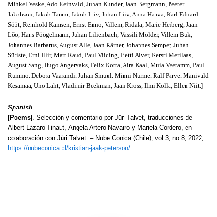
Mihkel Veske, Ado Reinvald, Juhan Kunder, Jaan Bergmann, Peeter
Jakobson, Jakob Tamm, Jakob Liiv, Juhan Liiv, Anna Haava, Karl Eduard
Sööt, Reinhold Kamsen, Ernst Enno, Villem, Ridala, Marie Heiberg, Jaan
Lõo, Hans Pöögelmann, Juhan Lilienbach, Vassili Mölder, Villem Buk,
Johannes Barbarus, August Alle, Jaan Kärner, Johannes Semper, Juhan
Sütiste, Erni Hiir, Mart Raud, Paul Viiding, Betti Alver, Kersti Merilaas,
August Sang, Hugo Angervaks, Felix Kotta, Aira Kaal, Muia Veetamm, Paul
Rummo, Debora Vaarandi, Juhan Smuul, Minni Nurme, Ralf Parve, Manivald
Kesamaa, Uno Laht, Vladimir Beekman, Jaan Kross, Ilmi Kolla, Ellen Niit.]
Spanish
[Poems]
. Selección y comentario por Jüri Talvet, traducciones de
Albert Lázaro Tinaut, Ángela Artero Navarro y Mariela Cordero, en
colaboración con Jüri Talvet. – Nube Conica (Chile), vol 3, no 8, 2022,
https://nubeconica.cl/kristian-jaak-peterson/
.