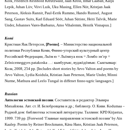
Kolk, Friedrich Reinhold Kreutzwald, Jaan Kross, Ilmar Laaban, Kalju
Lepik, Juhan Liiv, Viivi Luik, Uku Masing, Ellen Niit, Kristjan Jaak
Peterson, Aleksis Rannit, Paul-Eerik Rummo, Hando Runnel, August
Sang, Gustav Suits, Karl Eduard Sööt, Juhan Sütiste, Heiti Talvik, Marie
Under, Johannes Vares-Barbarus, Arno Vihalemm, Henrik Visnapuu.]
Komi
Кристиан Яак Петерсон,
[Poems]
. – Министерство национальной
политики Республики Коми, Финно-угорский культурный центр
Российской Федерации, Льöм ю = Льöмnyа юок = Ломбо эн’ер =
Zelnicemeggyes patakoska …: кывбуръяс, вуджöдöмъяс. Сыктывкар:
Кола, 2008, 254 pp. [Includes short stories by Arvo Valton and poems by
Arvo Valton, Lydia Koidula, Kristian Jaan Peterson, Marie Under, Minni
Nurme, Mathura and Leelo Tungal in diffenet finno-ugric languages.]
Russian
Антология эстонской поэзии
. Cоставитель и редактор Эльвира
Михайлова. Aвт. ст. И. Белобровцева и др.; библиогр. О. Киви. Kodumaa –
Родной дом: библиотека эстонской литературы. Таллинн: KPD Kirjastus,
1999. 739 pp. [Foreword ‘Главные направления эстонской поэзии’ by Ain
Kaalep. Poems by Reiner Brockmann, Käsu Hans, Kristian Jaak Peterson,