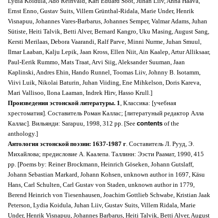
Lydia Koidula, Ado Reinvald, Karl Eduard Sööt, Juhan Liiv, Anna Haava,
Ernst Enno, Gustav Suits, Villem Grünthal-Ridala, Marie Under, Henrik
Visnapuu, Johannes Vares-Barbarus, Johannes Semper, Valmar Adams, Juhan
Sütiste, Heiti Talvik, Betti Alver, Bernard Kangro, Uku Masing, August Sang,
Kersti Merilaas, Debora Vaarandi, Ralf Parve, Minni Nurme, Juhan Smuul,
Ilmar Laaban, Kalju Lepik, Jaan Kross, Ellen Niit, Ain Kaalep, Artur Alliksaar,
Paul-Eerik Rummo, Mats Traat, Arvi Siig, Aleksander Suuman, Jaan
Kaplinski, Andres Ehin, Hando Runnel, Toomas Liiv, Johnny B. Isotamm,
Viivi Luik, Nikolai Baturin, Juhan Viiding, Ene Mihkelson, Doris Kareva,
Mari Vallisoo, Ilona Laaman, Indrek Hirv, Hasso Krull.]
Произведения эстонской литературы. 1
, Классика: [учебная
хрестоматия]. Cоставитель Роман Каллас; [литератуный редактор Алла
Каллас]. Вильянди: Sarapuu, 1998, 312 pp. [See
contents
of the
anthology.]
Антология эстонской поэзии: 1637-1987 г
. Составитель Л. Рууд, Э.
Михайлова; предисловие А. Каалепа. Таллинн: Ээсти Раамат, 1990, 415
pp. [Poems by: Reiner Brockmann, Heinrich Göseken, Johann Gutslaff,
Johann Sebastian Markard, Johann Kohsen, unknown author in 1697, Käsu
Hans, Carl Schulten, Carl Gustav von Staden, unknown author in 1779,
Berend Heinrich von Tiesenhausen, Joachim Gottlieb Schwabe, Kristian Jaak
Peterson, Lydia Koidula, Juhan Liiv, Gustav Suits, Villem Ridala, Marie
Under, Henrik Visnapuu, Johannes Barbarus, Heiti Talvik, Betti Alver, August