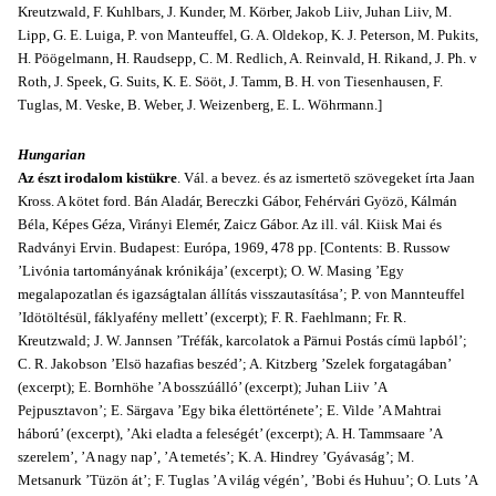
Kreutzwald, F. Kuhlbars, J. Kunder, M. Körber, Jakob Liiv, Juhan Liiv, M.
Lipp, G. E. Luiga, P. von Manteuffel, G. A. Oldekop, K. J. Peterson, M. Pukits,
H. Pöögelmann, H. Raudsepp, C. M. Redlich, A. Reinvald, H. Rikand, J. Ph. v
Roth, J. Speek, G. Suits, K. E. Sööt, J. Tamm, B. H. von Tiesenhausen, F.
Tuglas, M. Veske, B. Weber, J. Weizenberg, E. L. Wöhrmann.]
Hungarian
Az észt irodalom kistükre
. Vál. a bevez. és az ismertetö szövegeket írta Jaan
Kross. A kötet ford. Bán Aladár, Bereczki Gábor, Fehérvári Gyözö, Kálmán
Béla, Képes Géza, Virányi Elemér, Zaicz Gábor. Az ill. vál. Kiisk Mai és
Radványi Ervin. Budapest: Európa, 1969, 478 pp. [Contents: B. Russow
’Livónia tartományának krónikája’ (excerpt); O. W. Masing ’Egy
megalapozatlan és igazságtalan állítás visszautasítása’; P. von Mannteuffel
’Idötöltésül, fáklyafény mellett’ (excerpt); F. R. Faehlmann; Fr. R.
Kreutzwald; J. W. Jannsen ’Tréfák, karcolatok a Pärnui Postás címü lapból’;
C. R. Jakobson ’Elsö hazafias beszéd’; A. Kitzberg ’Szelek forgatagában’
(excerpt); E. Bornhöhe ’A bosszúálló’ (excerpt); Juhan Liiv ’A
Pejpusztavon’; E. Särgava ’Egy bika élettörténete’; E. Vilde ’A Mahtrai
háború’ (excerpt), ’Aki eladta a feleségét’ (excerpt); A. H. Tammsaare ’A
szerelem’, ’A nagy nap’, ’A temetés’; K. A. Hindrey ’Gyávaság’; M.
Metsanurk ’Tüzön át’; F. Tuglas ’A világ végén’, ’Bobi és Huhuu’; O. Luts ’A