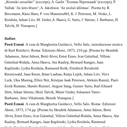
„Kentuki oroszlán“’ (excerpt); A. Gailit ’Toomas Nipernaadi’ (excerpt); P.
Vallak ’Az üres fészer’; A. Jakob­son ’Az utolsó állómas’. Poems by R.
Brocmann, Käsu Hans, P. von Mannteuffel, K. J. Peterson, M. Veske, L.
Koidula, Juhan Liiv, M. Under, A. Haava, G. Suits, J. Sütiste, J. Barbarus, H.
Talvik, H. Visnapuu.]
Italian
Poeti Estoni
. A cura di Margherita Guidacci, Vello Salo; introduzione storica
di Karl Ristikivi. Roma: Edizioni Abete, 1975, 210 pp. [Poems by Hendrik
Adamson, Artur Adson, Betti Alver, Ernst Enno, Ivar Grünthal, Villem
Grünthal-Ridala, Anna Haava, Ain Kaalep, Bernard Kangro, Jaan
Kaplinski, Lydia Koidula, Raimond Kolk, Friedrich Reinhold
Kreutzwald, Jaan Kross, Ilmar Laaban, Kalju Lepik, Juhan Liiv, Viivi
Luik, Uku Masing, Ellen Niit, Kristjan Jaak Peterson, Aleksis Rannit, Paul-
Eerik Rummo, Hando Runnel, August Sang, Gustav Suits, Karl Eduard
Sööt, Juhan Sütiste, Heiti Talvik, Marie Under, Johannes Vares-
Barbarus, Arno Vihalemm, Henrik Visnapuu.]
Poeti Estoni
. A cura di Margherita Guidacci, Vello Salo. Roma: Edizioni
Abete, 1973, 174 pp. [Poems by Hendrik Adamson, Artur Adson, Betti
Alver, Ernst Enno, Ivar Grünthal, Villem Grünthal-Ridala, Anna Haava, Ain
Kaalep, Bernard Kangro, Jaan Kaplinski, Lydia Koidula, Raimond