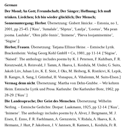
German
Der Mond; An Gott; Freundschaft; Der Sänger; Hoffnung; Ich muß
trinken. Liedchen; Ich bin wieder glücklich; Der Mensch;
Sonnenuntergang; Herbst
. Übersetzung: Gisbert Jänicke. – Estonia, no 1,
2001, pp 25-45. [‘Kuu’, ‘Jumalale’, ‘Sõprus’, ‘Laulja’, ‘Lootus’, ‘Ma pean
jooma. Lauluke’, ‘Olen jälle õnnis’, ‘Inimene’, ‘Päeva loojaminemine’,
‘Sügise’.]
Herbst; Frauen
. Übersetzung: Tatjana Ellinor Heine. – Estnische Lyrik.
Brackenheim: Verlag Georg Kohl GmbH + Co, 1981, pp 11-14. [‘Sügise’,
‘Naised’. The anthology includes poems by K. J. Peterson, F. Kuhlbars, F. R.
Kreutzwald, A. Reinvald, J. Tamm, A. Haava, L. Koidula, M. Under, G. Suits,
Jakob Liiv, Juhan Liiv, K. E. Sööt, J. Oks, M. Heiberg, K. Ristikivi, K. Lepik,
B. Kangro, A. Sang, I. Grünthal, H. Visnapuu, A. Vihalemm, M. Suits-Elson.]
Vermag denn nicht
. Übersetzung: Martha von Dehn-Grubbe. – Wir kehren
Heim. Estnische Lyrik und Prosa. Karlsruhe: Der Karlsruher Bote, 1962, pp
28-29. [‘Kuu’.]
Die Landessprache; Der Geist des Menschen
. Übersetzung: Wilhelm
Nerling. – Estnische Gedichte. Dorpat: Laakmann, 1925, pp 12-14. [‘Kuu’,
‘Inimene’. The anthology includes poems by A. Alver, J. Bergmann, M. J.
Eisen, E. Enno, F. R. Faehlmann, A. Grenzstein, V. Ridala, A. Haava, K. A.
Hermann, J. Hurt, P. Jakobson, J. V. Jannsen, R. Kamsen, L. Koidula, Fr. R.