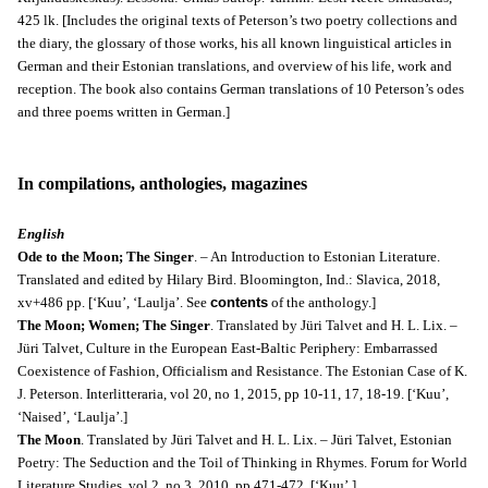
425 lk. [Includes the original texts of Peterson’s two poetry collections and
the diary, the glossary of those works, his all known linguistical articles in
German and their Estonian translations, and overview of his life, work and
reception. The book also contains German translations of 10 Peterson’s odes
and three poems written in German.]
In compilations, anthologies, magazines
English
Ode to the Moon; The Singer
. – An Introduction to Estonian Literature.
Translated and edited by Hilary Bird. Bloomington, Ind.: Slavica, 2018,
xv+486 pp. [‘Kuu’, ‘Laulja’. See
contents
of the anthology.]
The Moon; Women; The Singer
. Translated by Jüri Talvet and H. L. Lix. –
Jüri Talvet, Culture in the European East-Baltic Periphery: Embarrassed
Coexistence of Fashion, Officialism and Resistance. The Estonian Case of K.
J. Peterson. Interlitteraria, vol 20, no 1, 2015, pp 10-11, 17, 18-19.
[‘Kuu’,
‘Naised’, ‘Laulja’.]
The Moon
. Translated by Jüri Talvet and H. L. Lix. – Jüri Talvet, Estonian
Poetry: The Seduction and the Toil of Thinking in Rhymes. Forum for World
Literature Studies, vol 2, no 3, 2010, pp 471-472. [‘Kuu’.]