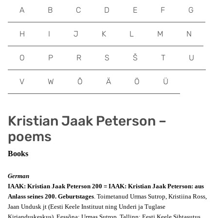
A
B
C
D
E
F
G
H
I
J
K
L
M
N
O
P
R
S
Š
T
U
V
W
Õ
Ä
Ö
Ü
Kristian Jaak Peterson –
poems
Books
German
IAAK: Kristian Jaak Peterson 200 = IAAK: Kristian Jaak Peterson: aus
Anlass seines 200. Geburtstages
. Toimetanud Urmas Sutrop, Kristiina Ross,
Jaan Undusk jt (Eesti Keele Instituut ning Underi ja Tuglase
Kirjanduskeskus). Eessõna: Urmas Sutrop. Tallinn: Eesti Keele Sihtasutus,