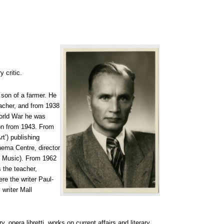
 critic.
 son of a farmer. He
eacher, and from 1938
orld War he was
ion from 1943. From
rt’) publishing
nema Centre, director
 Music). From 1962
 the teacher,
re the writer Paul-
 writer Mall
, opera libretti, works on current affairs and literary