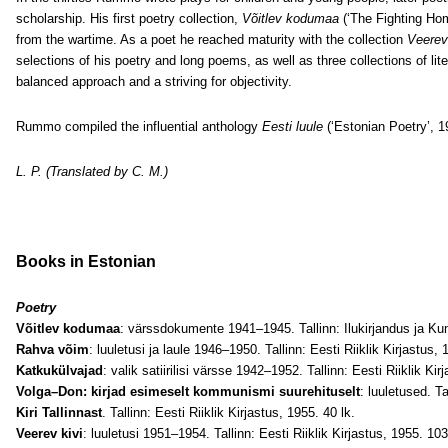
scholarship. His first poetry collection,
Võitlev kodumaa
(‘The Fighting Home
from the wartime. As a poet he reached maturity with the collection
Veerev
selections of his poetry and long poems, as well as three collections of liter
balanced approach and a striving for objectivity.
Rummo compiled the influential anthology
Eesti luule
(‘Estonian Poetry’, 1
L. P. (Translated by C. M.)
Books in Estonian
Poetry
Võitlev kodumaa
: värssdokumente 1941–1945. Tallinn: Ilukirjandus ja Kun
Rahva võim
: luuletusi ja laule 1946–1950. Tallinn: Eesti Riiklik Kirjastus, 
Katkukülvajad
: valik satiirilisi värsse 1942–1952. Tallinn: Eesti Riiklik Kir
Volga–Don: kirjad esimeselt kommunismi suurehituselt
: luuletused. Ta
Kiri Tallinnast
. Tallinn: Eesti Riiklik Kirjastus, 1955. 40 lk.
Veerev kivi
: luuletusi 1951–1954. Tallinn: Eesti Riiklik Kirjastus, 1955. 103