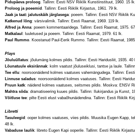
Pidupäeva proloog
. Tallinn: Eesti NSV Riiklik Kunstiinstituut, 1960. 15 lk
Proloog ja poeemid
. Tallinn: Eesti Riiklik Kirjastus, 1961. 79 lk.
Jaak ja taat: jalutuskäik järglasega
: poeem. Tallinn: Eesti NSV Riiklik Kun
Katkenud lõng
: värsivalimik. Tallinn: Eesti Raamat, 1969. 119 lk.
Alfred ja Anna
: poeem kommentaaridega. Tallinn: Eesti Raamat, 1975. 67 
Matkalaul
: luuletused ja poeem. Tallinn: Eesti Raamat, 1979. 61 lk.
Paul Rummo
. Koostanud Paul-Eerik Rummo. Tallinn: Eesti Raamat, 1985, 9
Plays
Jõuluüllatus
: jõulumäng kolmes pildis. Tallinn: Eesti Haridusliit, 1935. 40 
Lõunatuule eksirännak
: kolm vaatust jõuluseiklusi, tantse ja laule. Tallinn
Tee ellu
: noorsoonäidend kolmes vaatuses vahemängudega. Tallinn: Eesti H
Linnuse saladus
: noorsoonäidend kolmes vaatuses. Tallinn: Eesti Haridusl
Pruun katk
: näidend kolmes vaatuses, seitsmes pildis. Moskva: ENSV Riik
Mahtra sõda
: dramatiseering kuues pildis. Tallinn: Ilukirjandus ja Kunst, 1
Võitluse tee
: pilte Eesti elust vabaõhunäidendina. Tallinn: Eesti Riiklik Kir
Libretti
Tasuleegid
: ooper kolmes vaatuses, viies pildis. Muusika Eugen Kapp, tek
48 lk.
Vabaduse laulik
: libreto Eugen Kapi ooperile. Tallinn: Eesti Riiklik Kirjast