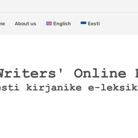
me
About us
English
Eesti