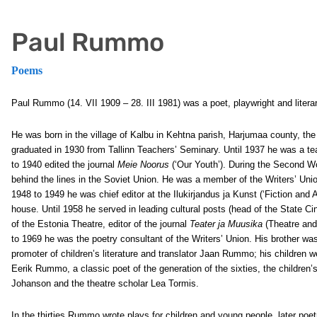
Paul Rummo
Poems
Paul Rummo (14. VII 1909 – 28. III 1981) was a poet, playwright and literary
He was born in the village of Kalbu in Kehtna parish, Harjumaa county, the
graduated in 1930 from Tallinn Teachers’ Seminary. Until 1937 he was a t
to 1940 edited the journal
Meie Noorus
(‘Our Youth’). During the Second W
behind the lines in the Soviet Union. He was a member of the Writers’ Un
1948 to 1949 he was chief editor at the Ilukirjandus ja Kunst (‘Fiction and A
house. Until 1958 he served in leading cultural posts (head of the State Ci
of the Estonia Theatre, editor of the journal
Teater ja Muusika
(Theatre and
to 1969 he was the poetry consultant of the Writers’ Union. His brother was
promoter of children’s literature and translator Jaan Rummo; his children we
Eerik Rummo, a classic poet of the generation of the sixties, the children’s
Johanson and the theatre scholar Lea Tormis.
In the thirties Rummo wrote plays for children and young people, later poetry