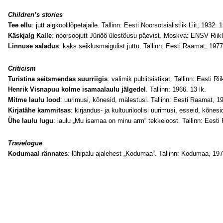
Children’s stories
Tee ellu
: jutt algkoolilõpetajaile. Tallinn: Eesti Noorsotsialistlik Liit, 1932. 1
Käskjalg Kalle
: noorsoojutt Jüriöö ülestõusu päevist. Moskva: ENSV Riikli
Linnuse saladus
: kaks seiklusmaigulist juttu. Tallinn: Eesti Raamat, 1977
Criticism
Turistina seitsmendas suurriigis
: valimik publitsistikat. Tallinn: Eesti Ri
Henrik Visnapuu kolme isamaalaulu jälgedel
. Tallinn: 1966. 13 lk.
Mitme laulu lood
: uurimusi, kõnesid, mälestusi. Tallinn: Eesti Raamat, 19
Kirjatähe kammitsas
: kirjandus- ja kultuuriloolisi uurimusi, esseid, kõnes
Ühe laulu lugu
: laulu „Mu isamaa on minu arm“ tekkeloost. Tallinn: Eesti
Travelogue
Kodumaal rännates
: lühipalu ajalehest „Kodumaa“. Tallinn: Kodumaa, 197