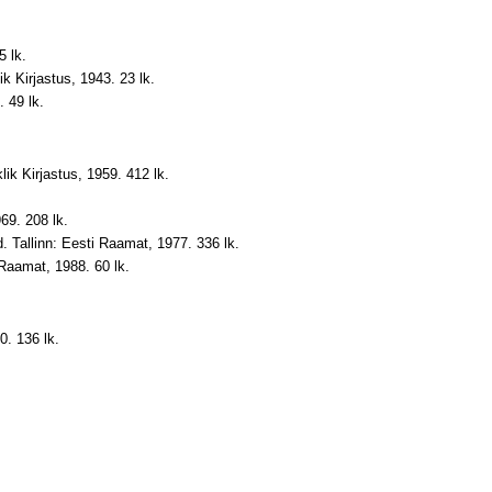
5 lk.
k Kirjastus, 1943. 23 lk.
. 49 lk.
iklik Kirjastus, 1959. 412 lk.
69. 208 lk.
id. Tallinn: Eesti Raamat, 1977. 336 lk.
 Raamat, 1988. 60 lk.
0. 136 lk.