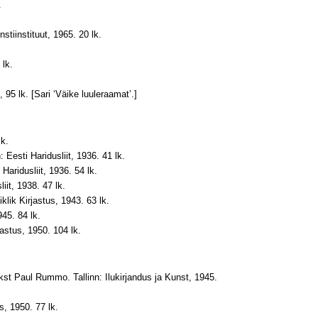
.
stiinstituut, 1965. 20 lk.
lk.
5 lk. [Sari ‘Väike luuleraamat’.]
lk.
: Eesti Haridusliit, 1936. 41 lk.
aridusliit, 1936. 54 lk.
iit, 1938. 47 lk.
lik Kirjastus, 1943. 63 lk.
945. 84 lk.
jastus, 1950. 104 lk.
st Paul Rummo. Tallinn: Ilukirjandus ja Kunst, 1945.
us, 1950. 77 lk.