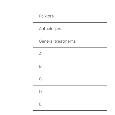
Folklore
Anthologies
General treatments
A
B
C
D
E