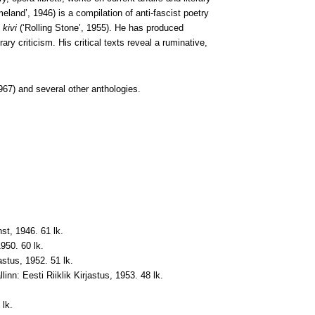
land’, 1946) is a compilation of anti-fascist poetry
 kivi
(‘Rolling Stone’, 1955). He has produced
ary criticism. His critical texts reveal a ruminative,
967) and several other anthologies.
st, 1946. 61 lk.
1950. 60 lk.
jastus, 1952. 51 lk.
llinn: Eesti Riiklik Kirjastus, 1953. 48 lk.
 lk.