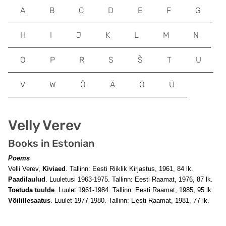
A
B
C
D
E
F
G
H
I
J
K
L
M
N
O
P
R
S
Š
T
U
V
W
Õ
Ä
Ö
Ü
Velly Verev
Books in Estonian
Poems
Velli Verev,
Kiviaed
. Tallinn: Eesti Riiklik Kirjastus, 1961, 84 lk.
Paadilaulud
. Luuletusi 1963-1975. Tallinn: Eesti Raamat, 1976, 87 lk.
Toetuda tuulde
. Luulet 1961-1984. Tallinn: Eesti Raamat, 1985, 95 lk.
Võilillesaatus
. Luulet 1977-1980. Tallinn: Eesti Raamat, 1981, 77 lk.