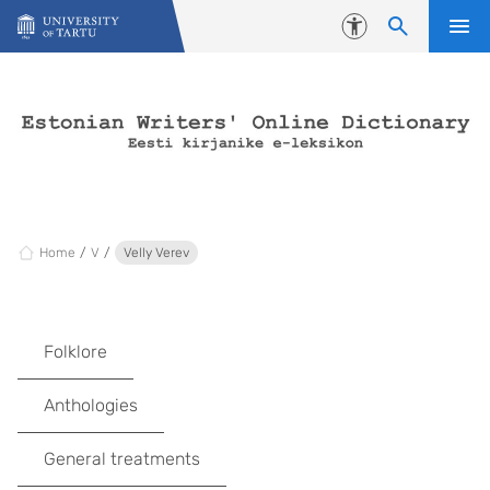
Skip to content
Accessibility
Home
V
Velly Verev
Folklore
Anthologies
General treatments