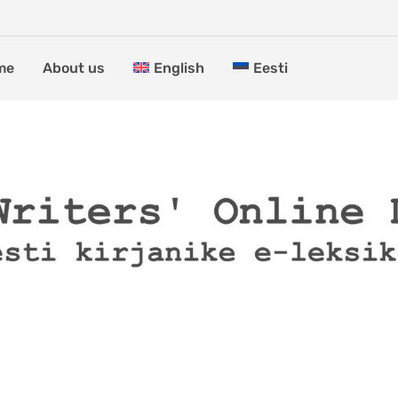
me
About us
English
Eesti