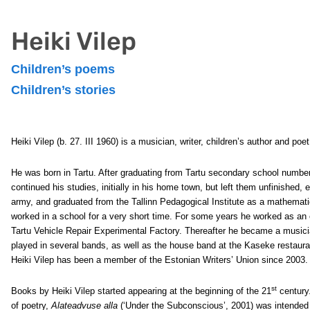
Heiki Vilep
Children’s poems
Children’s stories
Heiki Vilep
(b. 27. III 1960) is a musician, writer, children’s author and poet
He was born in Tartu. After graduating from Tartu secondary school numbe
continued his studies, initially in his home town, but left them unfinished, 
army, and graduated from the Tallinn Pedagogical Institute as a mathemat
worked in a school for a very short time. For some years he worked as an 
Tartu Vehicle Repair Experimental Factory. Thereafter he became a music
played in several bands, as well as the house band at the Kaseke restauran
Heiki Vilep has been a member of the Estonian Writers’ Union since 2003.
st
Books by Heiki Vilep started appearing at the beginning of the 21
century.
of poetry,
Alateadvuse alla
(‘Under the Subconscious’, 2001) was intended m