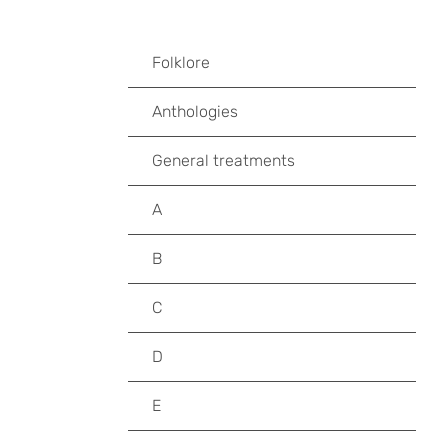
Folklore
Anthologies
General treatments
A
B
C
D
E