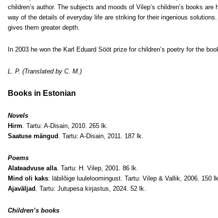
children’s author. The subjects and moods of Vilep’s children’s books are h
way of the details of everyday life are striking for their ingenious solutio
gives them greater depth.
In 2003 he won the Karl Eduard Sööt prize for children’s poetry for the bo
L. P. (Translated by C. M.)
Books in Estonian
Novels
Hirm
. Tartu: A-Disain, 2010. 265 lk.
Saatuse mängud
. Tartu: A-Disain, 2011. 187 lk.
Poems
Alateadvuse alla
. Tartu: H. Vilep, 2001. 86 lk.
Mind oli kaks
: läbilõige luuleloomingust. Tartu: Vilep & Vallik, 2006. 150 lk
Ajaväljad
. Tartu: Jutupesa kirjastus, 2024. 52 lk.
Children’s books