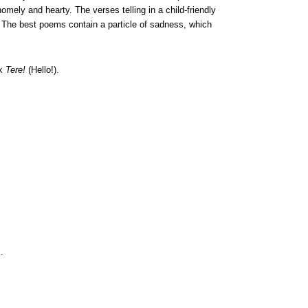
omely and hearty. The verses telling in a child-friendly
ns. The best poems contain a particle of sadness, which
ok
Tere!
(Hello!).
.