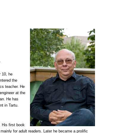
.
r 10, he
entered the
ics teacher. He
engineer at the
ian. He has
t in Tartu.
 His first book
ainly for adult readers. Later he became a prolific