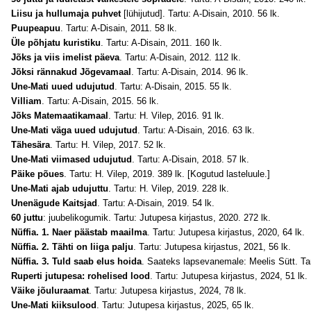
Liisu ja hullumaja puhvet
[lühijutud]. Tartu: A-Disain, 2010. 56 lk.
Puupeapuu
. Tartu: A-Disain, 2011. 58 lk.
Üle põhjatu kuristiku
. Tartu: A-Disain, 2011. 160 lk.
Jõks ja viis imelist päeva
. Tartu: A-Disain, 2012. 112 lk.
Jõksi rännakud Jõgevamaal
. Tartu: A-Disain, 2014. 96 lk.
Une-Mati uued udujutud
. Tartu: A-Disain, 2015. 55 lk.
Villiam
. Tartu: A-Disain, 2015. 56 lk.
Jõks Matemaatikamaal
. Tartu: H. Vilep, 2016. 91 lk.
Une-Mati väga uued udujutud
. Tartu: A-Disain, 2016. 63 lk.
Tähesära
. Tartu: H. Vilep, 2017. 52 lk.
Une-Mati viimased udujutud
. Tartu: A-Disain, 2018. 57 lk.
Päike põues
. Tartu: H. Vilep, 2019. 389 lk. [Kogutud lasteluule.]
Une-Mati ajab udujuttu
. Tartu: H. Vilep, 2019. 228 lk.
Unenägude Kaitsjad
. Tartu: A-Disain, 2019. 54 lk.
60 juttu
: juubelikogumik. Tartu: Jutupesa kirjastus, 2020. 272 lk.
Nüffia. 1. Naer päästab maailma
. Tartu: Jutupesa kirjastus, 2020, 64 lk.
Nüffia. 2. Tähti on liiga palju
. Tartu: Jutupesa kirjastus, 2021, 56 lk.
Nüffia. 3. Tuld saab elus hoida
. Saateks lapsevanemale: Meelis Sütt. Tar
Ruperti jutupesa: rohelised lood
. Tartu: Jutupesa kirjastus, 2024, 51 lk.
Väike jõuluraamat
. Tartu: Jutupesa kirjastus, 2024, 78 lk.
Une-Mati kiiksulood
. Tartu: Jutupesa kirjastus, 2025, 65 lk.