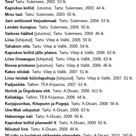
Tere!
Tartu: Sulemees, 2002. 53 lk.
Kapiukse kollid
. Jutustus. Tartu: Sulemees, 2003. 44 lk.
Minu laul
. Tartu: Sulemees, 2003. 55 lk.
Jani seiklused Varjudemaal
. Tartu: Sulemees, 2004. 53 lk.
Lendav õunapuu
. Tartu: Sulemees, 2004. 55 lk.
Vaikuse hääled
[jutustus]. Tartu: Sulemees, 2004. 46 lk.
Liisu
[lühijutud]. Tartu: Vilep & Vallik, 2005. 55 lk.
Tahaksin olla
. Tartu: Vilep & Vallik, 2005. 54 lk.
Kapiukse kollid jälle platsis
. Tartu: Vilep & Vallik, 2006. 63 lk.
Liisu liivaaugus
[lühijutud]. Tartu: Vilep & Vallik, 2006. 63 lk.
Roosa printsess
[jutustus]. Tartu: Vilep & Vallik, 2006. 46 lk.
Katus sõidab
. Tartu: Vilep & Vallik, 2007. 51 lk.
Liisu leiutab küünlapuhuja
[lühijutud]. Tartu: Vilep & Vallik, 2007. 61 lk.
Padjasõda
. Tallinn: TEA Kirjastus, 2007. 61 lk.
Horlok ja Ürgvärava võti
. Tartu: A-Disain, 2008. 412 lk.
Kellakägu
. Tallinn: TEA Kirjastus, 2008. 44 lk.
Kurjajuurikas, Kitupunn ja Pugeja
. Tartu: A-Disain, 2008. 56 lk.
Une-Mati udujutud
. Tartu: A-Disain, 2008. 63 lk.
Habemega nali
. Tartu: A-Disain, 2009. 56 lk.
Kapiukse kollid planeedil X
. Tartu: A-Disain, 2009. 55 lk.
Nõiutud linn
. Tartu: A-Disain, 2009. 44 lk.
50 juttu ja luuletust väikestele sõpradele
. Tartu: A-Disain, 2010. 240 lk.