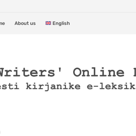
me
About us
English