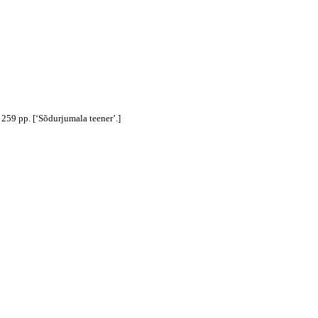
259 pp. [‘Sõdurjumala teener’.]