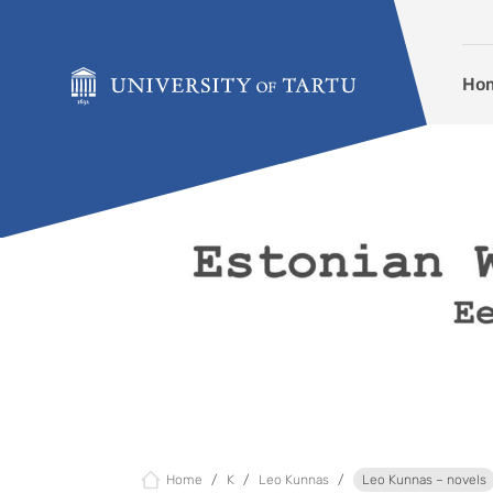
Skip to content
Ho
Home
K
Leo Kunnas
Leo Kunnas – novels