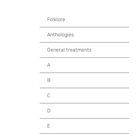
Folklore
Anthologies
General treatments
A
B
C
D
E