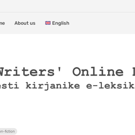
me
About us
English
n-fiction