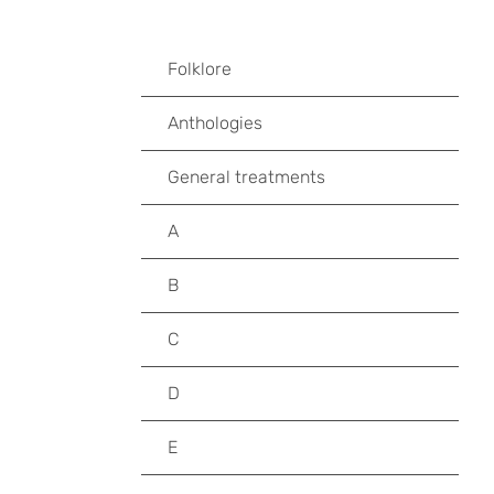
Folklore
Anthologies
General treatments
A
B
C
D
E